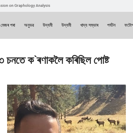
sion on Graphology Analysis
 মেজৰ পৰা
অনুভৱ
উদ্যমী
উদ্যমী
খাদ্য সম্ভাৰ
পৰ্যটন
ফটোগ
১৩ চনতে ক`ৰণাকলৈ কৰিছিল পোষ্ট