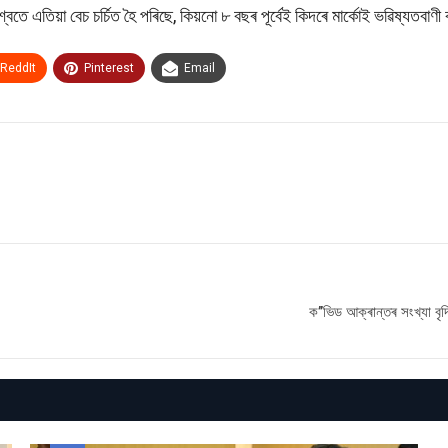
বিশ্বতে এতিয়া বেচ চৰ্চিত হৈ পৰিছে, কিয়নো ৮ বছৰ‌ পূৰ্বেই কিদৰে মাৰ্কোই ভৱিষ্য
ReddIt
Pinterest
Email
ক’’ভিড আক্ৰান্তৰ সংখ্যা বৃ