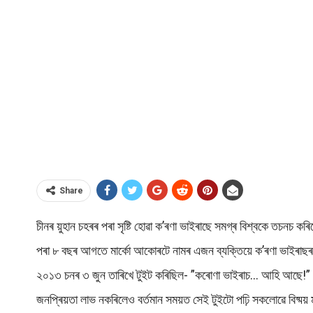
Share
চীনৰ য়ুহান চহৰৰ পৰা সৃষ্টি হোৱা ক’ৰণা ভাইৰাছে সমগ্ৰ বিশ্বকে তচনচ
পৰা ৮ বছৰ ‌আগতে মাৰ্কো আকোৰটে নামৰ এজন ব্যক্তিয়ে ক’ৰণা ভাইৰাছৰ 
২০১৩ চনৰ ৩ জুন তাৰিখে টুইট কৰিছিল- ”কৰোণা ভাইৰাচ… আহি আছে!” যিট
জনপ্ৰিয়তা লাভ নকৰিলেও বৰ্তমান সময়ত সেই টুইটো পঢ়ি সকলোৱে বিষ্ময়