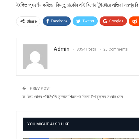
ইংগিত প্ৰদৰ্শন কৰিছে!‌ কিন্তু মাৰ্কোৰ এই বিশেষ টুইটোৱে এতিয়া সমগ্ৰ 
Facebook
Twitter
Google+
Share
Admin
8354 Posts
25 Comments
PREV POST
ক`ভিড ৰোগৰ পৰিস্থিতি সন্দৰ্ভত শিৱসাগৰ জিলা উপায়ুক্তৰ সংবাদ মেল
YOU MIGHT ALSO LIKE