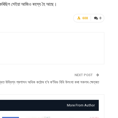
তবাণী কৰিছিল সেইয়া আজিও ৰহস্য হৈ আছে।
608
0
NEXT POST
দ্ধিত উদ্বিগ্ন প্ৰশাসন অধিক কঠোৰ হ’ব ক’ভিড বিধি উলংঘা কৰা সকলৰ ক্ষেত্ৰত
More From Author