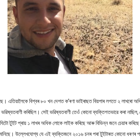
 কৰিছে। এতিয়ালৈকে বিশ্বৰ‌ ৮০‌‌ খন দেশত ক’ৰণা ভাইৰাছত বিয়পাৰ‌ লগতে ২ লাখৰ
ভৱিষ্যতবাণী কৰিছিল। সেই ভৱিষ্যতবাণী তেওঁ কোনো ব্যক্তিগতভাৱে কৰা নাছিল, স
ো টুইট প্ৰায় ১ লাখৰ অধিক লোকে লাইক কৰিছে আৰু বিভিন্ন জনে চেয়াৰ‌ কৰিছে
 মানিছে। উল্লেখযোগ্য যে এই ব্যক্তিজনে ২০১৬ চনৰ পৰা টুইটাৰত কোনো ধৰণৰ প’ষ্ট