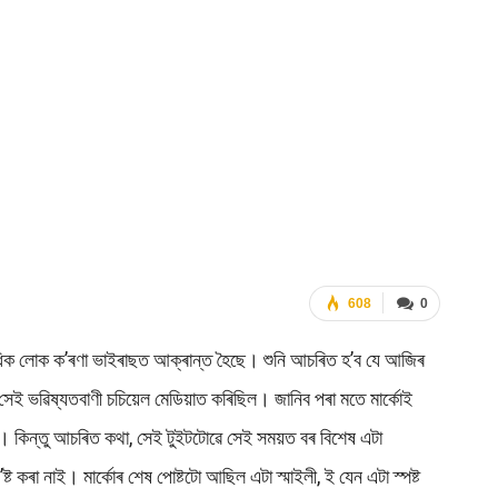
608
0
ো‌ অধিক লোক ক’ৰণা ভাইৰাছত আক্ৰান্ত হৈছে। শুনি আচৰিত হ’ব যে‌ আজিৰ
েই ভৱিষ্যতবাণী চচিয়েল মেডিয়াত কৰিছিল। জানিব পৰা মতে মাৰ্কোই
। কিন্তু আচৰিত কথা, সেই টুইটটোৱে সেই সময়ত বৰ বিশেষ এটা
 কৰা নাই। মাৰ্কোৰ শেষ পোষ্টটো আছিল এটা স্মাইলী, ই যেন এটা স্পষ্ট