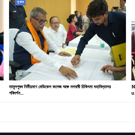
সুখবৰ
তামুলপুৰৰ নিৰ্মীয়মাণ মেডিকেল কলেজ আৰু নলবাৰী চিকিৎসা মহাবিদ্যালয়
N
পৰিদৰ্শন…
u