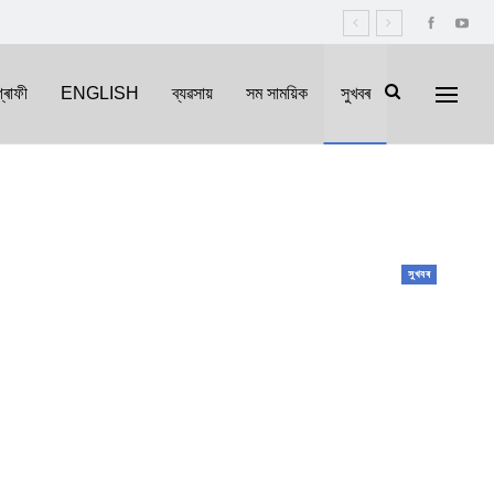
্ৰাফী
ENGLISH
ব্যৱসায়
সম সাময়িক
সুখবৰ
সুখবৰ