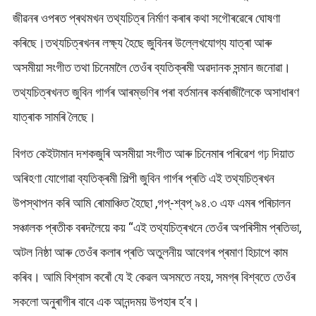
জীৱনৰ ওপৰত প্ৰথমখন তথ্যচিত্ৰ নিৰ্মাণ কৰাৰ কথা সগৌৰৱেৰে ঘোষণা
কৰিছে।তথ্যচিত্ৰখনৰ লক্ষ্য হৈছে জুবিনৰ উল্লেখযোগ্য যাত্ৰা আৰু
অসমীয়া সংগীত তথা চিনেমালৈ তেওঁৰ ব্যতিক্ৰমী অৱদানক সন্মান জনোৱা।
তথ্যচিত্ৰখনত জুবিন গাৰ্গৰ আৰম্ভণিৰ পৰা বৰ্তমানৰ কৰ্মৰাজীলৈকে অসাধাৰণ
যাত্ৰাক সামৰি লৈছে।
বিগত কেইটামান দশকজুৰি অসমীয়া সংগীত আৰু চিনেমাৰ পৰিৱেশ গঢ় দিয়াত
অৰিহণা যোগোৱা ব্যতিক্ৰমী শিল্পী জুবিন গাৰ্গৰ প্ৰতি এই তথ্যচিত্ৰখন
উপস্থাপন কৰি আমি ৰোমাঞ্চিত হৈছো ,গপ্-শ্বপ্ ৯৪.৩ এফ এমৰ পৰিচালন
সঞ্চালক প্ৰতীক বৰদলৈয়ে কয় “এই তথ্যচিত্ৰখনে তেওঁৰ অপৰিসীম প্ৰতিভা,
অটল নিষ্ঠা আৰু তেওঁৰ কলাৰ প্ৰতি অতুলনীয় আবেগৰ প্ৰমাণ হিচাপে কাম
কৰিব। আমি বিশ্বাস কৰোঁ যে ই কেৱল অসমতে নহয়, সমগ্ৰ বিশ্বতে তেওঁৰ
সকলো অনুৰাগীৰ বাবে এক আনন্দময় উপহাৰ হ’ব।