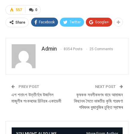
557
0
Facebook
Twitter
Google+
Share
Admin
8354 Posts
25 Comments
PREV POST
NEXT POST
এশ শতাংশ উত্তীৰ্ণৰে উজলিল
কৃষকক সবলীকৰণৰ বাবে আমাজন
মাজুলীৰ শংকৰদেৱ চিনিয়ৰ একাডেমী
কিছানৰ সৈতে ভাৰতীয় কৃষি গৱেষণা
পৰিষদৰ বুজাবুজিৰ চুক্তি স্বাক্ষৰ
YOU MIGHT ALSO LIKE
More From Author