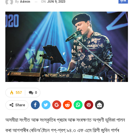
সুখবৰ
ON
JUN 9, 2023
By
Admin
557
0
Share
অসমীয়া সংগীত আৰু সংস্কৃতিৰ প্ৰচাৰ আৰু সংৰক্ষণত অগ্ৰণী ভূমিকা পালন
কৰা আগশাৰীৰ ৰেডিঅ’ষ্টেচন গপ্-শ্বপ্ ৯৪.৩ এফ এমে শিল্পী জুবিন গাৰ্গৰ