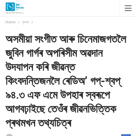
Home
সুখবৰ
অসমীয়া সংগীত আৰু চিনেমাজগতলৈ
জুবিন গাৰ্গৰ অপৰিসীম অৱদান
উদযাপন কৰি জীৱন্ত
কিংবদন্তিজনলৈ ৰেডিঅ’ গপ্-শ্বপ্
৯৪.৩ এফ এমে উপহাৰ স্বৰূপে
আগবঢ়াইছে তেওঁৰ জীৱনভিত্তিক
প্ৰথমখন তথ্যচিত্ৰ