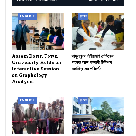
ENGLISH
সুখবৰ
Assam Down Town
তামুলপুৰৰ নিৰ্মীয়মাণ মেডিকেল
University Holds an
কলেজ আৰু নলবাৰী চিকিৎসা
Interactive Session
মহাবিদ্যালয় পৰিদৰ্শন…
on Graphology
Analysis
ENGLISH
সুখবৰ