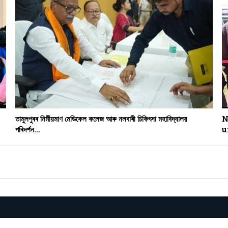
তামুলপুৰৰ নিৰ্মীয়মাণ মেডিকেল কলেজ আৰু নলবাৰী চিকিৎসা মহাবিদ্যালয়
N
পৰিদৰ্শন…
u