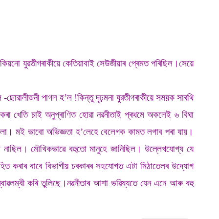
 কিয়নো যুৱতীগৰাকীয়ে কেতিয়াবাই সেউজীয়াৰ প্ৰেমত পৰিছিল।সেয়ে
-ছোৱালীজনী পাগল হ’ল !কিন্তু দৃঢ়মনা যুৱতীগৰাকীয়ে সময়ক সাৰথি
া খেতি চাই অনুপ্ৰাণিত হোৱা নৱনীতাই প্ৰথমে অকলেই ৬ বিঘা
িলো। মই ভাবো অভিজ্ঞতা হ’লেহে বেলেগক কামত লগাব পৰা যায়।
া নাছিল। মৌখিকভাৱে বহুতো মানুহে জানিছিল। উল্লেখযোগ্য যে
াহিত কৰাৰ বাবে বিভাগীয় চৰকাৰৰ সহযোগত এটা মিঠাতেলৰ উদ্যোগ
ক স্বাৱলম্বী কৰি তুলিছে।নৱনীতাৰ আশা ভৱিষ্যতে যেন এনে আৰু বহু