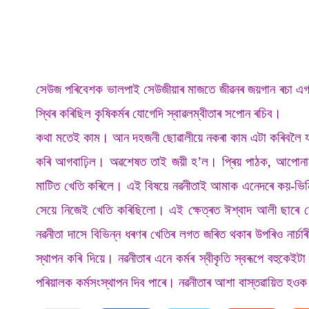
সেউজ পৰিবেশক ভালপাই সেউজীয়াৰ মাজতে জীৱনৰ জয়গান ৰচা এগৰাক
স্থিৰ কৰিছিল কৃষিকৰ্মৰ যোগেদি স্বাৱলম্বীতাৰ সপোন ৰচিব।
কথা মতেই কাম। আন দহজনী ছোৱালীয়ে নকৰা কাম এটা কৰিবলৈ যাওতে
কৰি আগবাঢ়িল। অৱশেষত তাই জয়ী হ’ল। প্ৰিয় পাঠক, আপোনালোক
মাটিত খেতি কৰিলে। এই বিষয়ে নৱনীতাই আমাক এনেদৰে কয়-ভিন
সেয়ে নিজেই খেতি কৰিছিলো। এই ক্ষেত্ৰত ঈশ্বাদ আলী ছাৰে ম
নৱনীতা দাসে বিভিন্ন ধৰণৰ খেতিৰ লগত জৰিত থকাৰ উপৰিও নাৰ্
স্থাপন কৰি দিয়ে। নৱনীতাৰ এনে কৰ্মৰ স্বীকৃতি স্বৰূপে বহুকেইট
পৰিয়ালক কৰ্মসংস্থাপন দিব পাৰে। নৱনীতাৰ আশা বাস্তৱায়িত হও