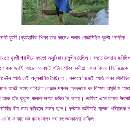
ী যুৱতী।ব্যৱহাৰিক শিক্ষা তথা কামেও তলাব নোৱাৰিছিল যুৱতী গৰাকীক।
 যুৱতী গৰাকীয়ে বহুতো অসুবিধাৰ সন্মুখীন হৈছিল। বহুতে উপহাস কৰিছিল 
ক জনাই আছো যোৰহাট পটিয়া গাঁৱৰ নৱনীতা দাসৰ বিষয়ে।ভিনিয়েকে কৰ
িদেউৰ খেতি চাই অনুপ্ৰাণিত হৈছিলো। প্ৰথমে নিজেই খেতি কৰিব শিকিছ
োক যথেষ্ট সহায় কৰিছিল।বজাৰ দখলৰ ক্ষেত্ৰতো বৰ বিশেষ অসুবিধা হোৱ
চাৰী আৰু হাঁহ কুকুৰা পালনৰ লগত জৰিত হৈ আছে। নৱনীতা এনে কামক উৎস
া ৰাষ্ট্ৰীয় বঁটা লাভ কৰিবলৈ সক্ষম হ’ল। বৰ্তমান নৱনীতাই সাতটা পৰিয়াল
ক এন ই ফ’কাচ ডট কমৰ ফালৰ পৰা বহু শুভকামনা থাকিল।