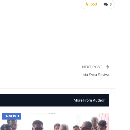
553
0
NEXT POST
দান উৎসৱ উদযাপন
More From Author
ENGLISH