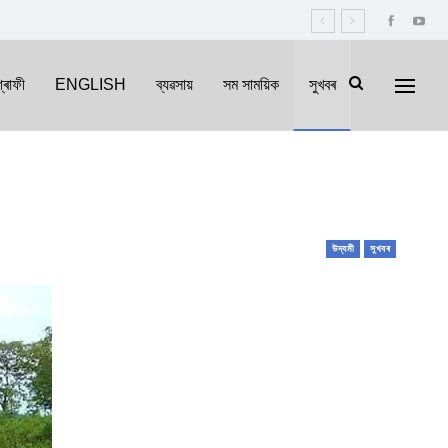
্ৰাফী
ENGLISH
ব্যৱসায়
সম সাময়িক
সুখবৰ
উদ্যমী
সুখবৰ