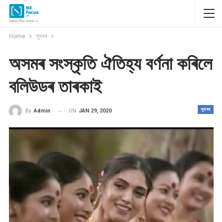
Home
সুখবৰ
অসমৰ সংস্কৃতি ঐতিহ্য বৰ্ণনা কৰিলে
বলিউডৰ তাৰকাই
সুখবৰ
ON
JAN 29, 2020
By
Admin