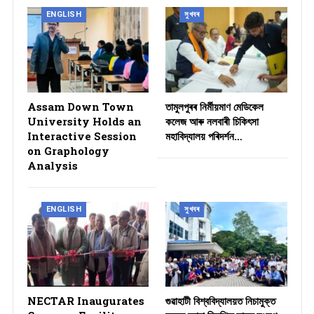
ENGLISH
সুখবৰ
Assam Down Town
তামুলপুৰৰ নিৰ্মীয়মাণ মেডিকেল
University Holds an
কলেজ আৰু নলবাৰী চিকিৎসা
Interactive Session
মহাবিদ্যালয় পৰিদৰ্শন…
on Graphology
Analysis
ENGLISH
সুখবৰ
NECTAR Inaugurates
গুৱাহাটী বিশ্ববিদ্যালয়ত নিচামুক্ত