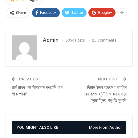
Facebook
Twitter
Google+
Share
Admin
8354 Posts
25 Comments
PREV POST
NEXT POST
মাৰ্চ মাহৰ পৰা বিমানেৰে ৰপ্তানি হ’ব
বিমান উৰণ অৱতৰণ কাৰ্য্যৰ
শাক পাচলি
নিৰাপত্তা সুনিশ্চিত কৰাৰ বাবে
স্বয়ংক্ৰিয় পদ্ধতি মুকলি
YOU MIGHT ALSO LIKE
More From Author