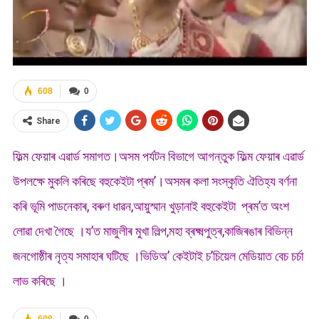
608
0
Share
ফিল্ম ফেয়াৰ এৱাৰ্ড সমাগত।অসম পৰ্যটন বিভাগে আগন্তুক ফিল্ম ফেয়াৰ এৱাৰ্ড
উপলক্ষে মুকলি কৰিছে বহুকেইটা প্ৰম’।অসমৰ কলা সংস্কৃতি ঐতিহ্য বৰ্ণনা
কৰি ভূমি পাডনেকাৰ, বৰুণ ধাৱন,আয়ুস্মান খুড়ানাই বহুকেইটা প্ৰম’ত অংশ
লোৱা দেখা গৈছে ।য’ত মাজুলীৰ মুখা লিল্প,মহা ব্ৰক্ষ্মপুত্ৰ,কাজিৰঙাৰ বিভিন্ন
জনগোষ্ঠীৰ নৃত্য সমাহাৰ ঘটিছে ।ভিডিঅ’ কেইটাই চ’চিয়েল মেডিয়াত বেচ চৰ্চা
লাভ কৰিছে ।
608
0