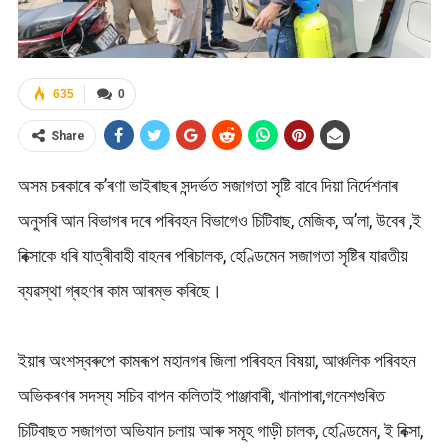
635
0
Share
অসম চৰকাৰে ক’ৰণা ভাইৰাছৰ সন্দৰ্ভত সজাগতা সৃষ্টি বাবে দিয়া নিৰ্দেশনাৰ
অনুসৰি আন বিভাগৰ দৰে পৰিবহন বিভাগেও চিটিবাছ, মেজিক, অ’লা, উবেৰ ,ই
ৰিক্সাকে ধৰি যাত্ৰীবাহী বাহনৰ পৰিচালক, হেণ্ডিমেন সজাগতা সৃষ্টিৰ যাৱতীয়
ব্যৱস্থা গ্ৰহণৰ কাম আৰম্ভ কৰিছে।
ইয়াৰ অংশস্বৰুপে কামৰূপ মহানগৰ জিলা পৰিবহন বিষয়া, আঞ্চলিক পৰিবহন
অভিকৰণৰ সদস্য সচিব বাপন কলিতাই পাঞ্জাবাৰী, খানাপাৰা,গনেশগুৰিত
চিটিবাছত সজাগতা অভিযান চলায় আৰু সমূহ গাড়ী চালক, হেণ্ডিমেন, ই ৰিক্সা,