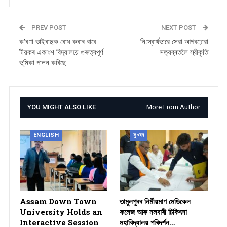
PREV POST
NEXT POST
ক’ৰণা ভাইৰাছক ৰোধ কৰাৰ বাবে
নি:স্বাৰ্থভাৱে সেৱা আগবঢ়োৱা
টীয়কৰ একাংশ বিদ্যালয়ে গুৰুত্বপূৰ্ণ
সত্যব্ৰতলৈ স্বীকৃতি
ভূমিকা পালন কৰিছে
YOU MIGHT ALSO LIKE
More From Author
ENGLISH
সুখবৰ
Assam Down Town
তামুলপুৰৰ নিৰ্মীয়মাণ মেডিকেল
University Holds an
কলেজ আৰু নলবাৰী চিকিৎসা
Interactive Session
মহাবিদ্যালয় পৰিদৰ্শন…