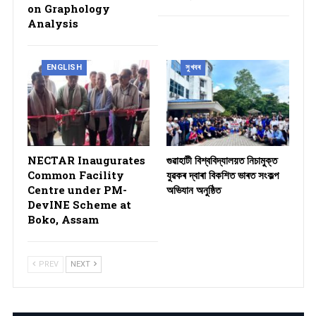
on Graphology
Analysis
ENGLISH
সুখবৰ
NECTAR Inaugurates
গুৱাহাটী বিশ্ববিদ্যালয়ত নিচামুক্ত
Common Facility
যুৱকৰ দ্বাৰা বিকশিত ভাৰত সংকল্প
Centre under PM-
অভিযান অনুষ্ঠিত
DevINE Scheme at
Boko, Assam
PREV
NEXT