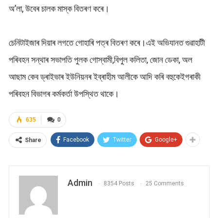
অ’লা, উবেৰ চালক মাস্ক বিতৰণ কৰে।
চেনিটাইজাৰ দিয়াৰ লগতে গোহাৰি পত্ৰ বিতৰণ কৰে।এই অভিযানত গুৱাহাটী
পৰিবহন সন্থাৰ সভাপতি পুলক গোস্বামী,বিপুল কলিতা, জোন ডেকা, অল
আছাম কেব ড্ৰাইভাৰ ইউনিয়নৰ ইব্ৰাহীম আলীকে আদি কৰি বহুকেইগৰাকী
পৰিবহন বিভাগৰ কৰ্মকৰ্তা উপস্থিত থাকে।
635
0
Facebook
Twitter
Google+
Share
Admin
8354 Posts
25 Comments