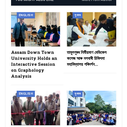
ENGLISH
সুখবৰ
Assam Down Town
তামুলপুৰৰ নিৰ্মীয়মাণ মেডিকেল
University Holds an
কলেজ আৰু নলবাৰী চিকিৎসা
Interactive Session
মহাবিদ্যালয় পৰিদৰ্শন…
on Graphology
Analysis
ENGLISH
সুখবৰ