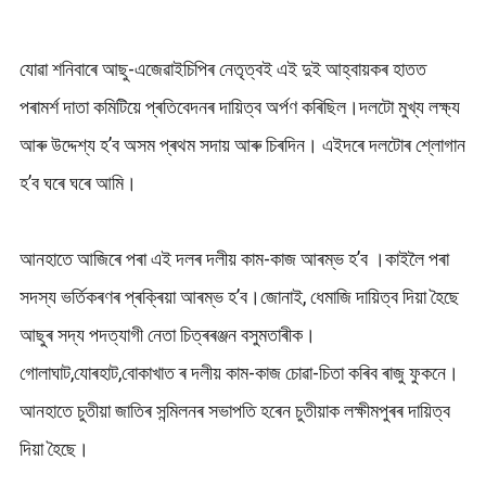
যোৱা শনিবাৰে আছু-এজেৱাইচিপিৰ নেতৃত্বই এই দুই আহ্বায়কৰ হাতত
পৰামৰ্শ দাতা কমিটিয়ে প্ৰতিবেদনৰ দায়িত্ব অৰ্পণ কৰিছিল।দলটো মুখ্য লক্ষ্য
আৰু উদ্দেশ্য হ’ব অসম প্ৰথম সদায় আৰু চিৰদিন। এইদৰে দলটোৰ শ্লোগান
হ’ব ঘৰে ঘৰে আমি।
আনহাতে আজিৰে পৰা এই দলৰ দলীয় কাম-কাজ আৰম্ভ হ’ব ।কাইলৈ পৰা
সদস্য ভৰ্তিকৰণৰ প্ৰক্ৰিয়া আৰম্ভ হ’ব।জোনাই, ধেমাজি দায়িত্ব দিয়া হৈছে
আছুৰ সদ্য পদত্যাগী নেতা চিত্ৰৰঞ্জন বসুমতাৰীক।
গোলাঘাট,যোৰহাট,বোকাখাত ৰ দলীয় কাম-কাজ চোৱা-চিতা কৰিব ৰাজু ফুকনে।
আনহাতে চুতীয়া জাতিৰ সন্মিলনৰ সভাপতি হৰেন চুতীয়াক লক্ষীমপুৰৰ দায়িত্ব
দিয়া হৈছে।