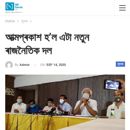
Home
সুখবৰ
আত্মপ্ৰকাশ হ’ল এটা নতুন
ৰাজনৈতিক দল
সুখবৰ
ON
SEP 14, 2020
By
Admin