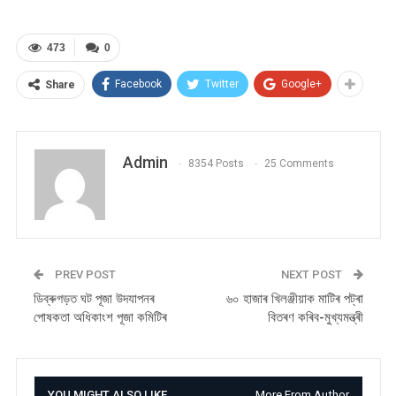
473
0
Facebook
Twitter
Google+
Share
Admin
8354 Posts
25 Comments
PREV POST
NEXT POST
ডিব্ৰুগড়ত ঘট পূজা উদযাপনৰ
৬০ হাজাৰ খিলঞ্জীয়াক মাটিৰ পট্ৰা
পোষকতা অধিকাংশ পূজা কমিটিৰ
বিতৰণ কৰিব-মুখ্যমন্ত্ৰী
YOU MIGHT ALSO LIKE
More From Author