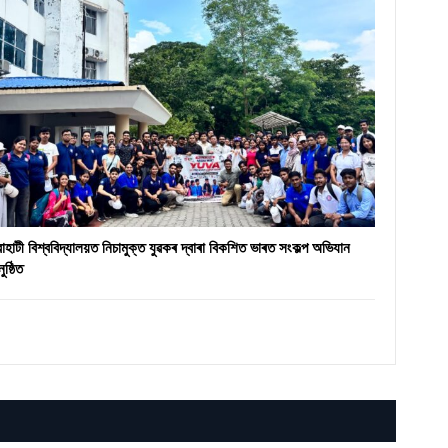
ৱাহাটী বিশ্ববিদ্যালয়ত নিচামুক্ত যুৱকৰ দ্বাৰা বিকশিত ভাৰত সংকল্প অভিযান
ুষ্ঠিত