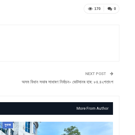
170
0
NEXT POST
অসম বিধান সভাৰ সাধাৰণ নিৰ্বাচন- ভোটদানৰ হাৰ: ৮৪.৪২শতাংশ
More From Author
সুখবৰ