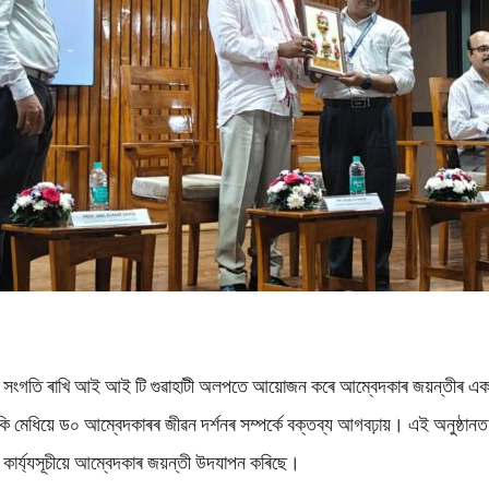
ংগতি ৰাখি আই আই টি গুৱাহাটী অলপতে আয়োজন কৰে আম্বেদকাৰ জয়ন্তীৰ এক বৰ্ণা
মেধিয়ে ড০ আম্বেদকাৰৰ জীৱন দৰ্শনৰ সম্পর্কে বক্তব্য আগবঢ়ায়। এই অনুষ্ঠানত আই
কাৰ্য্যসূচীয়ে আম্বেদকাৰ জয়ন্তী উদযাপন কৰিছে।