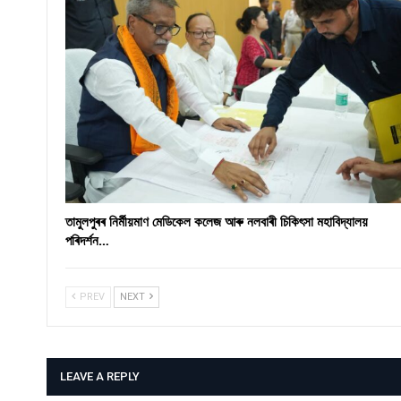
তামুলপুৰৰ নিৰ্মীয়মাণ মেডিকেল কলেজ আৰু নলবাৰী চিকিৎসা মহাবিদ্যালয়
পৰিদৰ্শন…
PREV
NEXT
LEAVE A REPLY