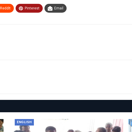
ReddIt
Pinterest
Email
ENGLISH