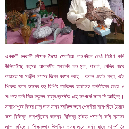
এগৰাকী চৰকাৰী শিক্ষক হৈয়ো পেলনীয়া সামগ্ৰীৰে তেওঁ নিৰ্মাণ কৰি
উলিয়াইছে বহুতো আকৰ্ষণীয় প্ৰতিকী ফল-মূল, পাচলি, খেতিৰ বাবে
ব্যৱহৃত সা-সজুঁলি লগতে ভিন্ন ধৰণৰ চৰাই। অকল এয়াই নহয়, এই
শিক্ষক জনে অসমৰ বহু বিশিষ্ট ব্যক্তিৰ ফটোসহ কৰ্মজীৱনৰ তথ্য ও
সংগ্ৰহ কৰি নিজ স্কুলৰ ছাত্ৰ-ছাত্ৰীক এই সম্পৰ্কে জ্ঞান দি আহিছে।
নাৰায়ণপুৰৰ বিজয় চন্দ্ৰ দাস নামৰ ব্যক্তি জনে পেলনীয়া সামগ্ৰীৰে তৈয়াৰ
কৰা বিভিন্ন সামগ্ৰীবোৰ অসমৰ বিভিন্ন ঠাইত প্ৰদৰ্শন কৰি সমাদৰ
লাভ কৰিছে। শিক্ষকতাৰ উপৰিও দাসৰ এনে কৰ্মৰ বাবে আদৰ্শ হৈ