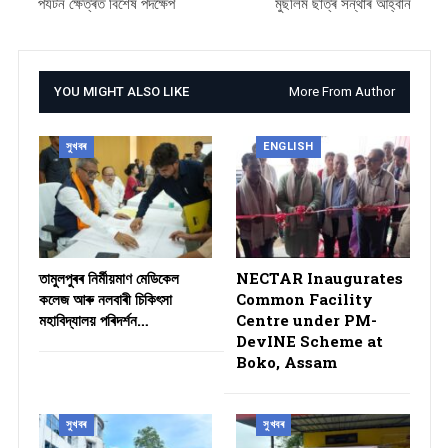
পৰ্যটন ক্ষেত্ৰত বিশেষ পদক্ষেপ
মুছলিম ছাত্ৰ সন্থাৰ আহ্বান
YOU MIGHT ALSO LIKE
More From Author
সুখবৰ
ENGLISH
তামুলপুৰৰ নিৰ্মীয়মাণ মেডিকেল
NECTAR Inaugurates
কলেজ আৰু নলবাৰী চিকিৎসা
Common Facility
মহাবিদ্যালয় পৰিদৰ্শন…
Centre under PM-
DevINE Scheme at
Boko, Assam
সুখবৰ
সুখবৰ