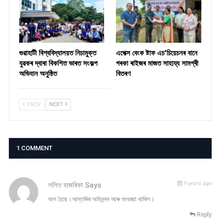
গুৱাহাটী বিশ্ববিদ্যালয়ত নিচামুক্ত
​এপেক্স বেংক ষ্টাফ এচ’চিয়েচনৰ বানে
যুৱকৰ দ্বাৰা বিকশিত ভাৰত সংকল্প
গৰকা ৰাইজৰ মাজত সাহায্য সামগ্ৰী
অভিযান অনুষ্ঠিত
বিতৰণ ​
PREV
NEXT
1 COMMENT
9 years ago
ললিত হাজৰিকা
Says
ভাল হৈছে।আন্তৰিক অভিনন্দন আৰু শুভেচ্ছা থাকিল।
Reply