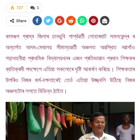
727
1
Share
কামৰূপ গ্ৰাম্য জিলাৰ চানডুবি পাৰ্শ্বৱৰ্তী লোহাৰঘাট সমলকেন্দ্ৰ ৰ
অন্তৰ্গত অসম-মেঘালয় সীমান্তৱৰ্তী অঞ্চলত অৱস্থিত নৱাগাঁও
গড়াখহনীয়া প্ৰাথমিক বিদ্যালয়খনৰ এজন প্ৰতিভাৱান প্ৰধান শিক্ষকৰ
ব্যতিক্ৰমী পদক্ষেপে এতিয়া সকলোৰে দৃষ্টি আকৰ্ষণ কৰিছে। শিক্ষকতাৰ
উপৰিও নিজৰ কৰ্ম-দক্ষতাৰেই তেওঁ এতিয়া উজ্জ্বলি উঠিছে নিজৰ
অঞ্চলটোৰ লগতে বিভিন্ন ঠাইত।