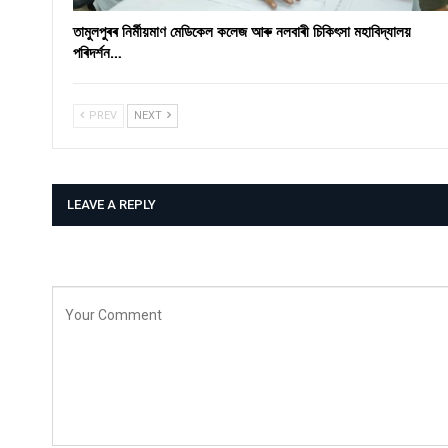
তামুলপুৰৰ নিৰ্মীয়মাণ মেডিকেল কলেজ আৰু নলবাৰী চিকিৎসা মহাবিদ্যালয়
পৰিদৰ্শন…
PREV
NEXT
LEAVE A REPLY