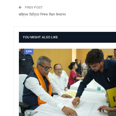
PREV POST
ৰাজ্যিক ভিত্তিত শিক্ষক দিৱস উদযাপন
YOU MIGHT ALSO LIKE
সুখবৰ