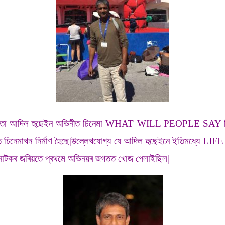
াই|অভিনেতা আদিল হুছেইন অভিনীত চিনেমা WHAT WILL PEOPLE SAY বিদ
লমত চিনেমাখন নিৰ্মাণ হৈছে|উল্লেখযোগ্য যে আদিল হুছেইনে ইতিমধ
নে নাটকৰ জৰিয়তে প্ৰথমে অভিনয়ৰ জগতত খোজ পেলাইছিল|