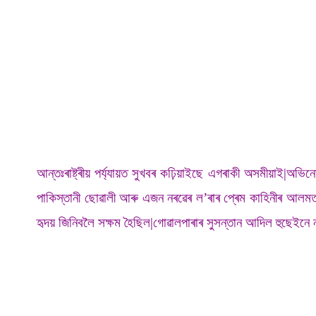
আন্তঃৰাষ্ট্ৰীয় পৰ্য্যায়ত সুখবৰ কঢ়িয়াইছে এগৰাকী অসমীয়
পাকিস্তানী ছোৱালী আৰু এজন নৰৱেৰ ল’ৰাৰ প্ৰেম কাহিনীৰ আ
হৃদয় জিনিবলৈ সক্ষম হৈছিল|গোৱালপাৰাৰ সুসন্তান আদিল হুছেই