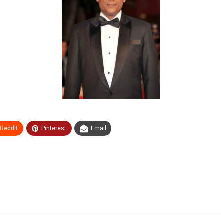
ReddIt
Pinterest
Email