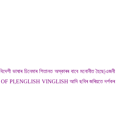
েশী ভাষাৰ চিনেমাৰ শিতানত অস্কাৰৰ বাবে মনোনীত হৈছে|এজনী
্যে LIFE OF PI,ENGLISH VINGLISH আদি ছবিৰ জৰিয়তে দৰ্শকৰ