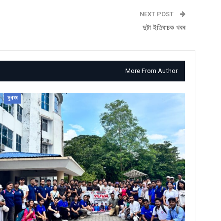
NEXT POST
দুটা ইতিবাচক খবৰ
More From Author
সুখবৰ