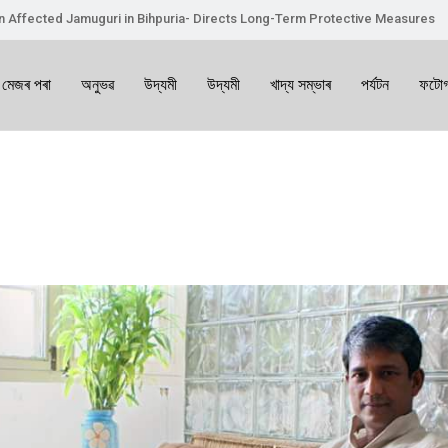
on Affected Jamuguri in Bihpuria- Directs Long-Term Protective Measures
 মেজৰ পৰা
অনুভৱ
উদ্যমী
উদ্যমী
খাদ্য সম্ভাৰ
পৰ্যটন
ফটোগ