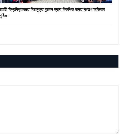
ৱাহাটী বিশ্ববিদ্যালয়ত নিচামুক্ত যুৱকৰ দ্বাৰা বিকশিত ভাৰত সংকল্প অভিযান
ুষ্ঠিত