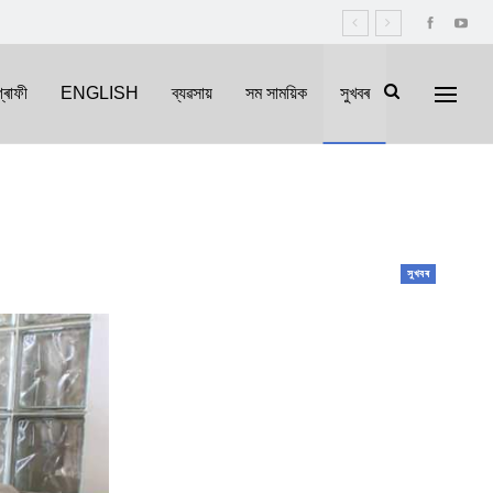
্ৰাফী
ENGLISH
ব্যৱসায়
সম সাময়িক
সুখবৰ
সুখবৰ