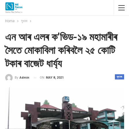
Home
সুখবৰ
এন আৰ এলৰ ক’ভিড-১৯ মহামাৰীৰ
সৈতে মোকাবিলা কৰিবলৈ ২৫ কোটি
টকাৰ বাজেট ধাৰ্য্য
সুখবৰ
ON
MAY 8, 2021
By
Admin