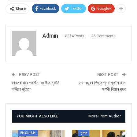
Facebook
Twitter
Google+
Share
Admin
8354 Posts
25 Comments
PREV POST
NEXT POST
ভাৰতৰ বাবে প্ৰাৰ্থনা সংগীত মুকলি
৩৮ বছৰৰ পিছত পুনৰ মুকলি হ’ল
কৰিলে ভূটানে
ৰূপসী বিমান বন্দৰ
YOU MIGHT ALSO LIKE
More From Author
ENGLISH
সুখবৰ