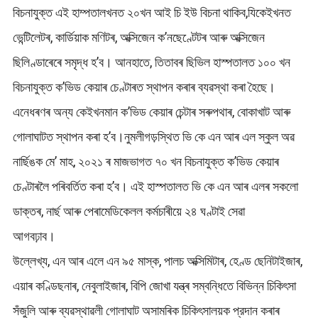
বিচনাযুক্ত এই হাম্পতালখনত ২০খন আই চি ইউ বিচনা থাকিব,যিকেইখনত
ভেন্টিলেটৰ, কাৰ্ডিয়াক মণিটৰ, অক্সিজেন ক’নছেণ্টেটৰ আৰু অক্সিজেন
ছিলিণ্ডাৰেৰে সমৃদ্ধ হ’ব। আনহাতে, তিতাবৰ ছিভিল হাস্পতালত ১০০ খন
বিচনাযুক্ত ক’ভিড কেয়াৰ চেণ্টাৰত স্থাপন কৰাৰ ব্যৱস্থা কৰা হৈছে।
এনেধৰণৰ অন্য কেইখনমান ক’ভিড কেয়াৰ চেন্টাৰ সৰুপথাৰ, বোকাখাট আৰু
গোলাঘাটত স্থাপন কৰা হ’ব।নুমলীগড়স্থিত ভি কে এন আৰ এল স্কুল অৱ
নাৰ্ছিঙক মে’ মাহ, ২০২১ ৰ মাজভাগত ৭০ খন বিচনাযুক্ত ক’ভিড কেয়াৰ
চেণ্টাৰলৈ পৰিবৰ্তিত কৰা হ’ব।‌ এই হাস্পতালত ভি কে এন আৰ এলৰ সকলো
ডাক্তৰ, নাৰ্ছ আৰু পেৰামেডিকেলল কৰ্মচাৰীয়ে ২৪ ঘণ্টাই সেৱা
আগবঢ়াব।
উল্লেখ্য, এন আৰ এলে এন ৯৫ মাস্ক, পালচ অক্সিমিটাৰ, হেণ্ড ছেনিটাইজাৰ,
এয়াৰ কণ্ডিছনাৰ, নেবুলাইজাৰ, বিপি জোখা যন্ত্ৰ সম্বন্ধিতে বিভিন্ন চিকিৎসা
সঁজুলি আৰু ব্যৱস্থাৱলী গোলাঘাট অসামৰিক চিকিৎসালয়ক প্রদান কৰাৰ