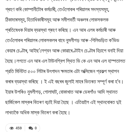
গ্ৰহণ কৰি কোম্পানীটোৰ কৰ্মচাৰী, তেওঁলোকৰ পৰিয়ালৰ সদস্যসমূহ,
ঠিকাদাৰসমূহ, হিতাধিকাৰীসমূহ আৰু সমীপবৰ্তী অঞ্চলৰ লোকসকলক
প্ৰতিষেধক দিয়াৰ ব্যৱস্থা গ্ৰহণ কৰিছে। এন আৰ এলৰ কৰ্মচাৰী আৰু
তেওঁলোকৰ পৰিয়ালৰ লোকসকলৰ বাবে নুমলীগড় আৰু -শিলিগুড়িত ক’ভিড
কেয়াৰ চেণ্টাৰ, আইছ’লেশ্বন আৰু কোৱাৰেণ্টাইন চেণ্টাৰ হিচাপে বনাই দিয়া
হৈছে।লগতে এন আৰ এল টাউনশ্বিপ স্থিত ভি কে এন আৰ এল হাস্পতালত
প্রতি মিনিটত ৫০০ লিটাৰ উৎপাদন ক্ষমতাৰ এটা অক্সিজেন প্রকল্প স্থাপন
কৰাৰ ব্যৱস্থা কৰিছে । ই এই বছৰৰ জুলাই মাহৰ ভিতৰত সম্পূৰ্ণ কৰা হ’ব।
ইয়াৰ উপৰিও নুমলীগড়, গোলাঘাট, বোকাখাত আৰু ডেৰগাঁও আদি স্থানত
ছাৰ্জিকেল মাস্কৰ বিতৰণ বঢ়াই দিয়া হৈছে । এতিয়ালৈ এই স্থানবোৰত দুই
লাখতকৈ অধিক মাস্ক বিতৰণ কৰা হৈছে।
459
0