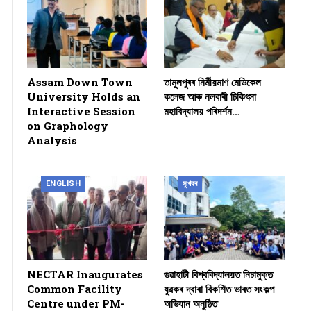
Assam Down Town
তামুলপুৰৰ নিৰ্মীয়মাণ মেডিকেল
University Holds an
কলেজ আৰু নলবাৰী চিকিৎসা
Interactive Session
মহাবিদ্যালয় পৰিদৰ্শন…
on Graphology
Analysis
ENGLISH
সুখবৰ
NECTAR Inaugurates
গুৱাহাটী বিশ্ববিদ্যালয়ত নিচামুক্ত
Common Facility
যুৱকৰ দ্বাৰা বিকশিত ভাৰত সংকল্প
Centre under PM-
অভিযান অনুষ্ঠিত