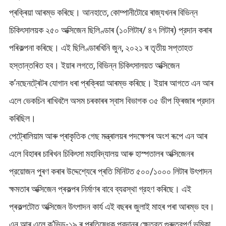
প্ৰক্ৰিয়া আৰম্ভ কৰিছে। আনহাতে, কোম্পানীটোৱে ৰাজ্যখনৰ বিভিন্ন
চিকিৎসালয়ক ২৫০ অক্সিজেন ছিলিণ্ডাৰ (১০লিটাৰ/ ৪৭ লিটাৰ) প্রদান কৰাৰ
পৰিকল্পনা কৰিছে। এই ছিলিণ্ডাৰখিনি জুন, ২০২১ ৰ তৃতীয় সপ্তাহত
হস্তান্তৰিত হব। ইয়াৰ লগতে, বিভিন্ন চিকিৎসালয়ত অক্সিজেন
ক’নছেনট্ৰেটৰ যোগান ধৰা প্ৰক্ৰিয়া আৰম্ভ কৰিছে। ইয়াৰ আগতে এন আৰ
এলে ভেকচিন ৰাখিবলৈ অসম চৰকাৰৰ স্বাস বিভাগক ৩৫ ডীপ ফ্ৰিজাৰ প্রদান
কৰিছিল।
পেট্ৰোলিয়াম আৰু প্ৰাকৃতিক গেছ মন্ত্ৰালয়ৰ পদক্ষেপৰ অংশ ৰূপে এন আৰ
এলে বিহাৰৰ চাৰিখন চিকিৎসা মহাবিদ্যালয় আৰু হাস্পতালৰ অক্সিজেনৰ
প্রয়োজন পুৰণ কৰাৰ উদ্দেশ্যেৰে প্ৰতি মিনিটত ৫০০/১০০০ লিটাৰ উৎপাদন
ক্ষমতাৰ অক্সিজেন প্ৰকল্পৰ নিৰ্মাণৰ বাবে ব্যৱস্থা গ্রহণ কৰিছে। এই
প্ৰকল্পটোত অক্সিজেন উৎপাদন কাৰ্য এই বছৰৰ জুলাই মাহৰ পৰা আৰম্ভ হব।
এন আৰ এলে ক’ভিড-১৯ ৰ প্ৰতিষেধক প্রদানৰ ক্ষেত্রত গুৰুত্বপূৰ্ণ ভূমিকা