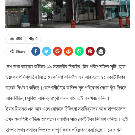
459
0
Share
দেশ তথা ৰাজ্যত ক’ভিড-১৯ মহামাৰীৰ দ্বিতীয় ঢৌৰ পৰিপ্ৰেক্ষিত সৃষ্টি হোৱা
ভয়ংকৰ‌ পৰিস্থিতিৰ সৈতে মোকাবিলা কৰিবলৈ এন আৰ এলে ২৫ কোটি টকাৰ
বাজেট নিৰ্ধাৰণ কৰিছে।কোম্পানীটোৱে ক’ভিড সৃষ্ট পৰিবেশৰ সৈতে যুঁজ দিবলৈ
আৰু বিভিন্ন সুবিধা আৰু ব্যৱস্থা কৰাৰ বাবে এই ধন খৰচ কৰিব।
ইয়াৰ ভিতৰত এন আৰ এলে যোৰহাট চিকিৎসা মহাবিদ্যালয় আৰু হাস্পতালত
এখন মেকশ্চিষ্ট ক’ভিড হাস্পতাল বনাবলৈ সাত কোটি টকা নিৰ্ধাৰণ কৰিছে। এই
হাস্পতালখন এমাহৰ ভিতৰত সম্পূৰ্ণ কৰাৰ পৰিকল্পনা কৰা হৈছে। ১২০ খন