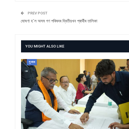
PREV POST
ঘোষণা হ`ল অসম গণ পৰিষদৰ দ্বিতীয়খন প্ৰাৰ্থীৰ তালিকা
YOU MIGHT ALSO LIKE
সুখবৰ