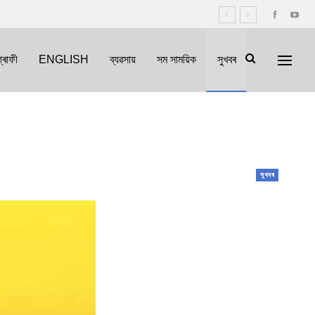
্ৰাফী
ENGLISH
ব্যৱসায়
সম সাময়িক
সুখবৰ
সুখবৰ