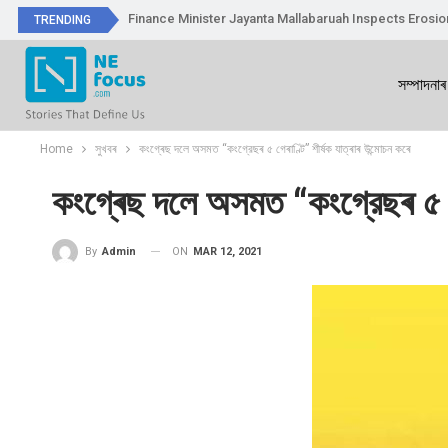
Finance Minister Jayanta Mallabaruah Inspects Erosi
TRENDING
সম্পাদনাৰ
Home
সুখবৰ
কংগ্ৰেছ দলে অসমত “কংগ্রেছৰ ৫ গেৰাণ্টি” শীৰ্ষক যাত্ৰাৰ উন্মোচন কৰে
কংগ্ৰেছ দলে অসমত “কংগ্রেছৰ ৫ গে
ON
MAR 12, 2021
By
Admin