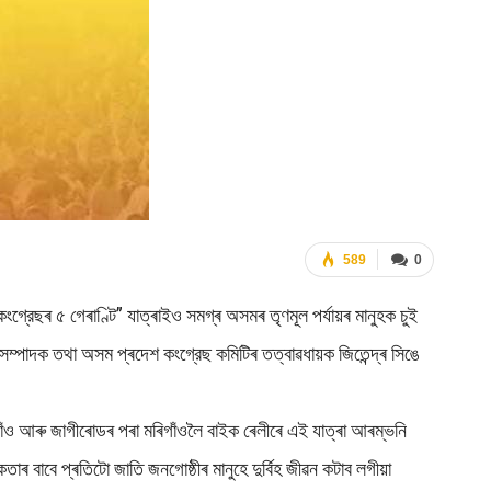
589
0
গ্রেছৰ ৫ গেৰাণ্টি” যাত্ৰাইও সমগ্ৰ অসমৰ তৃণমূল পৰ্যায়ৰ মানুহক চুই
সম্পাদক তথা অসম প্ৰদেশ কংগ্রেছ কমিটিৰ তত্বাৱধায়ক জিতেন্দ্ৰ সিঙে
নগাঁও আৰু জাগীৰোডৰ পৰা মৰিগাঁওলৈ বাইক ৰেলীৰে এই যাত্ৰা আৰম্ভনি
ৰ বাবে প্ৰতিটো জাতি জনগোষ্ঠীৰ মানুহে দুৰ্বিহ জীৱন কটাব লগীয়া