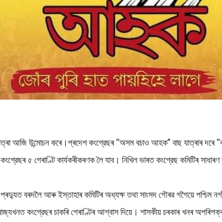
 যাত্ৰা আজি উন্মোচন কৰে।প্ৰদেশ কংগ্রেছৰ “অসম বচাও আহক” বাছ যাত্ৰাৰ দৰে “কং
ংগ্রেছৰ ৫ গেৰাণ্টি কাৰ্যকৰীকৰণক লৈ যাব। নিখিল ভাৰত কংগ্রেছ কমিটিৰ সাধাৰণ 
দ প্ৰদ্যুত বৰদলৈ আৰু ইস্তাহাৰ কমিটিৰ অধ্যক্ষ তথা সাংসদ গৌৰৱ গগৈয়ে পশ্চিম 
ৰাজ্যখনত কংগ্রেছৰ চাকৰি গেৰাণ্টিৰ আশ্বাস দিয়ে। শাসকীয় চৰকাৰ খনৰ অপৰিপক্কতা