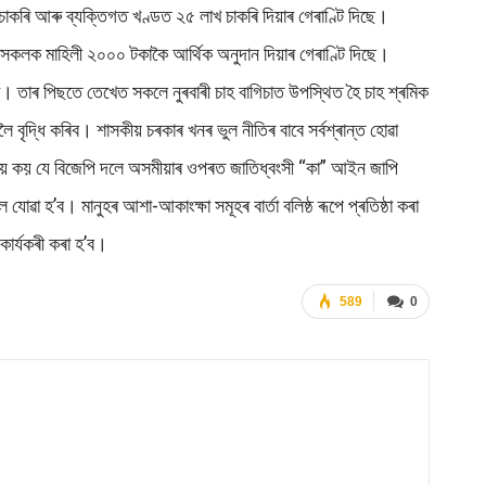
াকৰি আৰু ব্যক্তিগত খণ্ডত ২৫ লাখ চাকৰি দিয়াৰ গেৰাণ্টি দিছে।
 সকলক মাহিলী ২০০০ টকাকৈ আৰ্থিক অনুদান দিয়াৰ গেৰাণ্টি দিছে।
ে। তাৰ পিছতে তেখেত সকলে নুৰবাৰী চাহ বাগিচাত উপস্থিত হৈ চাহ শ্ৰমিক
দ্ধি কৰিব। শাসকীয় চৰকাৰ খনৰ ভুল নীতিৰ বাবে সৰ্বশ্ৰান্ত হোৱা
গৈয়ে কয় যে বিজেপি দলে অসমীয়াৰ ওপৰত জাতিধ্বংসী “কা” আইন জাপি
া হ’ব। মানুহৰ আশা-আকাংক্ষা সমূহৰ বাৰ্তা বলিষ্ঠ ৰূপে প্ৰতিষ্ঠা কৰা
কাৰ্যকৰী কৰা হ’ব।
589
0