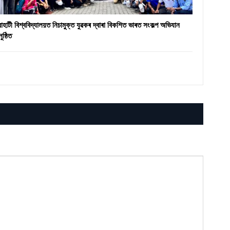
ৱাহাটী বিশ্ববিদ্যালয়ত নিচামুক্ত যুৱকৰ দ্বাৰা বিকশিত ভাৰত সংকল্প অভিযান
ুষ্ঠিত