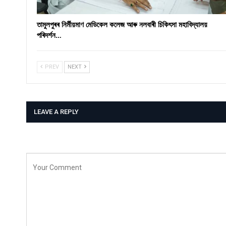
তামুলপুৰৰ নিৰ্মীয়মাণ মেডিকেল কলেজ আৰু নলবাৰী চিকিৎসা মহাবিদ্যালয়
পৰিদৰ্শন…
PREV
NEXT
LEAVE A REPLY