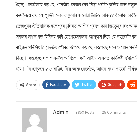
হৈছে।বৰদলৈয়ে কয় যে, শাসকীয় চৰকাৰখনৰ মিছা প্ৰতিশ্ৰুতিৰ বাদে মানু
বৰদলৈয়ে কয় যে, গৃহিনী সকলক সন্মান জনোৱা উচিত আৰু তেওঁলোক অৰ্থনৈ
তেজপুৰৰ ঐতিহাসিক হলেশ্বৰ মন্দিৰত আশীষ গ্ৰহণ কৰি জিতেন্দ্ৰ সিং আৰ
সকলৰ লগত মত বিনিময় কৰি তেখেতসকলক আশ্বাস দিয়ে যে মহাজোঁট বন্ধনে
ৰাইজৰ পৰিস্থিতি সন্দৰ্ভত গৌৰৱ গগৈয়ে কয় যে, কংগ্রেছ দলে অসমৰ প্ৰ
দিছে। কংগ্রেছ দল শাসনলৈ আহিলে “কা” আইন অসমত কাৰ্যকৰী হ’বলৈ নিদিয়ে।
হ’ব। “কংগ্রেছৰ ৫ গেৰাণ্টি: কিয় আৰু কেনেকৈ, আহক কথা পাতো” শীৰ্ষক ক
Facebook
Twitter
Google+
Share
Admin
8353 Posts
25 Comments