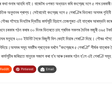
হৰ কথা শুনাৰ আহৰি নাই। বাজেটৰ ওপৰত অধ্যয়ন কৰি কংগ্রেছ দলে ৫ লাখ চৰকাৰী চ
তিক অনুদানৰ প্ৰাপ্য। সেইবাবেই কংগ্রেছ দলে ৫ গেৰাণ্টিৰ ভিতৰত অসমৰ গৃহিনী
ু গৌৰৱ গগৈয়ে দিনটোৰ দ্বিতীয় কাৰ্যসূচী হিচাপে তেজপুৰত এই যাত্ৰাৰ আৰম্ভনি কৰ
 চৰকাৰ গঠন কৰাৰ ৩০ দিনৰ ভিতৰতে চাহ শ্ৰমিক সকলৰ দৈনিক মজুৰী ৩৬৫ টকালৈ বৃ
তিঘৰ মনুহৰে ২০০ ইউনিট লৈকে বিজুলী বিল ৰেহাই দিয়াৰ গেৰাণ্টি দিছে। গৌৰৱ গ
অসমৰ সমূহ সমষ্টিৰ প্ৰত্যেক ঘৰলৈ “কংগ্রেছৰ ৫ গেৰাণ্টি” শীৰ্ষক যাত্ৰাক লৈ যোৱ
াৰ্যসূচীৰ জৰিয়তে মানুহক সজাগ কৰা হ’ব আৰু চৰকাৰ গঠন হ’লে এই গেৰাণ্টি সমূহ 
ReddIt
Pinterest
Email