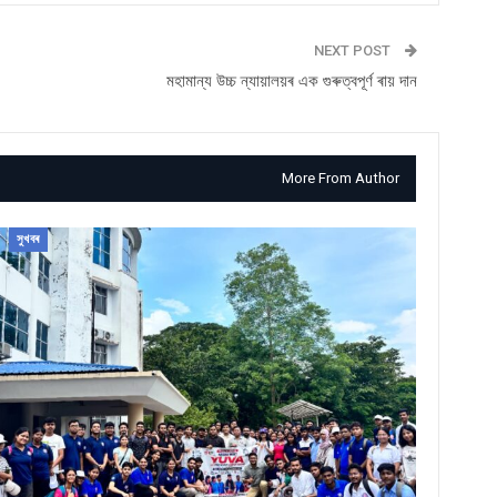
NEXT POST
মহামান্য উচ্চ ন্যায়ালয়ৰ এক গুৰুত্বপূৰ্ণ ৰায় দান
More From Author
সুখবৰ