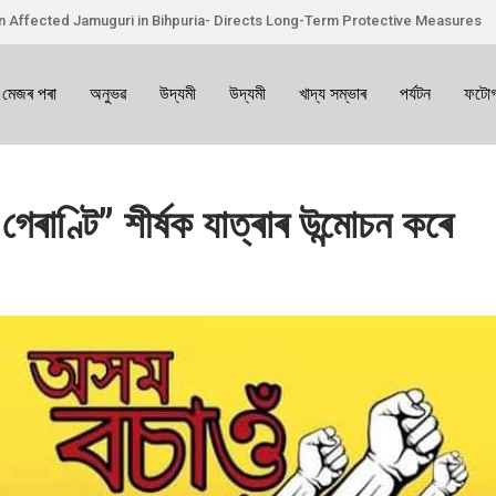
on Affected Jamuguri in Bihpuria- Directs Long-Term Protective Measures
 মেজৰ পৰা
অনুভৱ
উদ্যমী
উদ্যমী
খাদ্য সম্ভাৰ
পৰ্যটন
ফটোগ
ৰাণ্টি” শীৰ্ষক যাত্ৰাৰ উন্মোচন কৰে