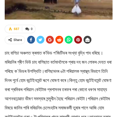
687
0
Share
চাহ বাগিচা অঞ্চলত ক্ৰমাত ক’ভিড প’জিটিভৰ সংখ্যা বৃদ্ধি পাব ধৰিছে।
মৰিয়নিৰ গ্ৰীণ ভিউ চাহ বাগিছাত বৰ্তমানলৈকে প্ৰায় দহ জন লোকৰ দেহত ধৰা
পৰিছে ক`ভিডৰ উপস্থিতি।বাগিছাখনৰ ৬টা পৰিয়ালক স্বাস্থ্য বিভাগে তিনি
দিনৰ পূৰ্বে হোম কন্টেইনমেন্ট ৰূপে ঘোষণা কৰে।কিন্তু হোম কন্টেইনমেন্ট ঘোষণা
কৰা শ্ৰমিকৰ পৰিয়াল কেইটাক প্ৰশাসনৰ তৰফৰ পৰা কোনো ধৰণৰ সাহায্য
আগনবঢ়োৱাত ভীষণ সমস্যাৰ সন্মুখীন হৈছে পৰিয়াল কেইটা।পৰিয়াল কেইটাৰ
বিষয়ে জানিব পাৰি মৰিয়নিৰ চেলেংহাটৰ সমাজকৰ্মী তুষাৰ পালে আজি হোম
কন্টেইনমেন্টত থকা ৬ টা পৰিয়ালক খাদ্য সামগ্ৰী যোগান ধৰে।আনহাতে তুষাৰ