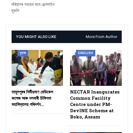
পৰিয়ালৰ সহায়ৰ বাবে হেল্পলাইন
মুকলি
YOU MIGHT ALSO LIKE
More From Author
সুখবৰ
ENGLISH
তামুলপুৰৰ নিৰ্মীয়মাণ মেডিকেল
NECTAR Inaugurates
কলেজ আৰু নলবাৰী চিকিৎসা
Common Facility
মহাবিদ্যালয় পৰিদৰ্শন…
Centre under PM-
DevINE Scheme at
Boko, Assam