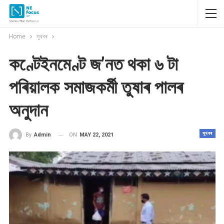
Home
সুখবৰ
কণ্টেইনমেণ্ট জ’নত থকা ৬‌ টা
পৰিয়ালক সমাজকৰ্মী তুষাৰ পালৰ
অনুদান
সুখবৰ
ON
MAY 22, 2021
By
Admin