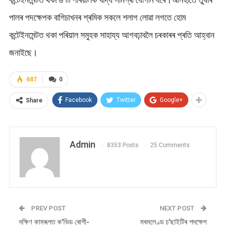
পালৰ পদক্ষেপক বাগিচাখনৰ শ্ৰমিক সকলে শলাগ লোৱা লগতে হোম
কন্টেইনমেন্টত থকা পৰিয়াল সমুহক সাহায্য আগবঢ়াবলৈ চৰকাৰৰ প্ৰতি আহ্বান
জনাইছে।
687
0
Facebook
Twitter
Google+
Share
Admin
8353 Posts
25 Comments
PREV POST
NEXT POST
দক্ষিণ কামৰূপত ক’ভিড ৰোগী-
মৰমলেণ্ড চ’ছাইটিৰ পদক্ষেপ