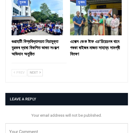
সুখবৰ
সুখবৰ
গুৱাহাটী বিশ্ববিদ্যালয়ত নিচামুক্ত
​এপেক্স বেংক ষ্টাফ এচ’চিয়েচনৰ বানে
যুৱকৰ দ্বাৰা বিকশিত ভাৰত সংকল্প
গৰকা ৰাইজৰ মাজত সাহায্য সামগ্ৰী
অভিযান অনুষ্ঠিত
বিতৰণ ​
PREV
NEXT
LEAVE A REPLY
Your email address will not be published.