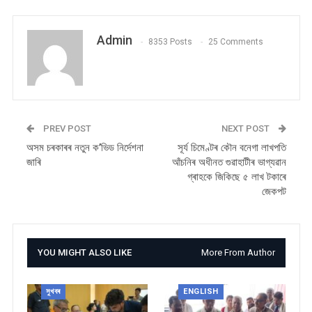
Admin
8353 Posts
25 Comments
PREV POST
NEXT POST
অসম চৰকাৰৰ নতুন ক’ভিড নিৰ্দেশনা
সূৰ্য চিমেণ্টৰ কৌন বনেগা লাখপতি
জাৰি
আঁচনিৰ অধীনত গুৱাহাটীৰ ভাগ্যৱান
গ্ৰাহকে জিকিছে ৫ লাখ টকাৰে
জেকপট
YOU MIGHT ALSO LIKE
More From Author
সুখবৰ
ENGLISH