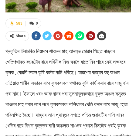
583
0
Share
প্ৰকৃতিৰ চিৰাচৰিত নিয়মৰে শাওনৰ মাহ আৰম্ভ হোৱাৰ পিছত ৰাজ্যৰ
খেতিপথাৰত বছৰটোৰ বাবে লখিমীক নিজ ঘৰলৈ যাতে নিব পাৰে সেই লক্ষ্যৰে
কৃষক , ৰোৱনী সকল কৃষি কৰ্মত নামি পৰিছে। অৱশ্যে ৰাজ্যৰ বহু অঞ্চল
এতিয়াও পানীৰ অভাৱৰ বাবে কৃষকসকল পথাৰত কৃষি কাৰ্য কৰাৰ বাবে সাজু হ’ব
পৰা নাই। ইফালে খৰাং আৰু বানৰ পৰা তুলনামূলকভাৱে মুক্ত অঞ্চল সমূহত
শাওনৰ মাহ পৰাৰ লগে লগে কৃষকসকল শালিধানৰ খেতি কৰাৰ বাবে সাজু হোৱা
পৰিলক্ষিত হৈছে। ৰাজ্যৰ আন প্ৰান্তৰ লগতে পশ্চিম গুৱাহাটীৰ শালি ধানৰ
খেতিৰ বাবে বিগত বৃহত্তৰ ৰাণী অঞ্চলত শাওনৰ প্ৰথম দিনটোৰ পৰাই কৃষক