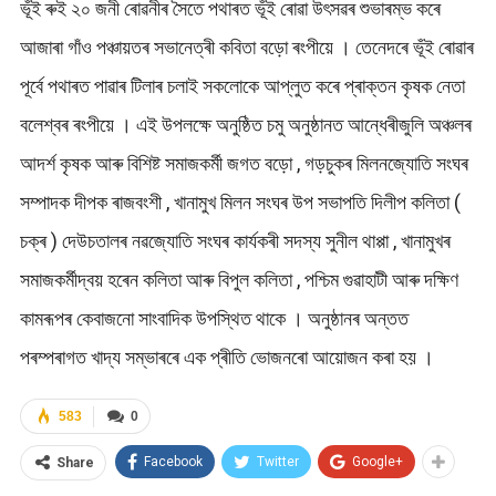
ভূঁই ৰুই ২০ জনী ৰোৱনীৰ সৈতে পথাৰত ভূঁই ৰোৱা উৎসৱৰ শুভাৰম্ভ কৰে
আজাৰা গাঁও পঞ্চায়তৰ সভানেত্ৰী কবিতা বড়ো ৰংপীয়ে । তেনেদৰে ভূঁই ৰোৱাৰ
পূৰ্বে পথাৰত পাৱাৰ টিলাৰ চলাই সকলোকে আপ্লুত কৰে প্ৰাক্তন কৃষক নেতা
বলেশ্বৰ ৰংপীয়ে । এই উপলক্ষে অনুষ্ঠিত চমু অনুষ্ঠানত আন্ধেৰীজুলি অঞ্চলৰ
আদৰ্শ কৃষক আৰু বিশিষ্ট সমাজকর্মী জগত বড়ো , গড়চুকৰ মিলনজ্যোতি সংঘৰ
সম্পাদক দীপক ৰাজবংশী , খানামুখ মিলন সংঘৰ উপ সভাপতি দিলীপ কলিতা (
চক্ৰ ) দেউচতালৰ নৱজ্যোতি সংঘৰ কাৰ্যকৰী সদস্য সুনীল থাপ্পা , খানামুখৰ
সমাজকর্মীদ্বয় হৰেন কলিতা আৰু বিপুল কলিতা , পশ্চিম গুৱাহাটী আৰু দক্ষিণ
কামৰূপৰ কেবাজনো সাংবাদিক উপস্থিত থাকে । অনুষ্ঠানৰ অন্তত
পৰম্পৰাগত খাদ্য সম্ভাৰৰে এক প্ৰীতি ভোজনৰো আয়োজন কৰা হয় ।
583
0
Facebook
Twitter
Google+
Share