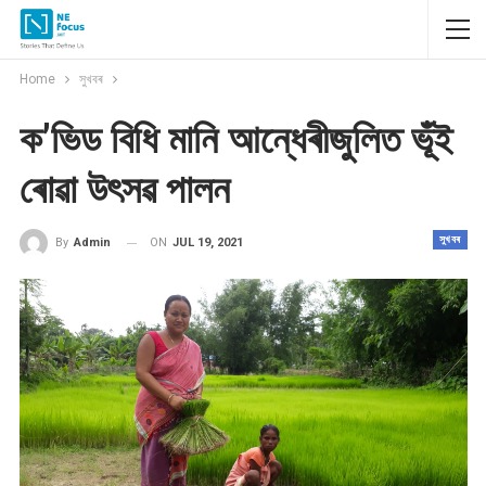
Home
সুখবৰ
ক’ভিড বিধি মানি আন্ধেৰীজুলিত ভূঁই
ৰোৱা উৎসৱ পালন
সুখবৰ
ON
JUL 19, 2021
By
Admin