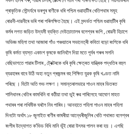
সকল হালৰ গৰু, পাৱাৰ টিলাৰ, টেক্টৰ লৈ নামি পৰা পৰিলক্ষিত হৈছে। নয়নাভিৰাম
প্ৰাকৃতিক সৌন্দৰ্যৰে ভৰপুৰ ৰাণীকে ধৰি পশ্চিম গুৱাহাটীৰ খেতিপথাৰ সমূহ
ৰোৱনী-দাৱনীৰে ভৰি পৰা পৰিলক্ষিত হৈছে। এই সন্দৰ্ভত পশ্চিম গুৱাহাটীৰ কৃষি
কৰ্মৰ লগত জড়িত উদ্যমী ব্যক্তি দেউচোতালৰ বলেশ্বৰ ৰংপি , ৰোৱনী হিচাপে
অভিজ্ঞ মহিলা তথা আজাৰা গাঁও পঞ্চয়াতৰ সভানেত্ৰী কবিতা বড়ো ৰংপিকে ধৰি
কৃষি কৰ্মত ব্যস্ত একাংশ কৃষকে জানিবলৈ দিয়া মতে পূৰ্বৰ গৰুৰ সলনি
বেছিভাগতে পাৱাৰ টিলাৰ , ট্ৰেক্টৰকে ধৰি কৃষি ক্ষেত্ৰত যান্ত্ৰিক পদ্ধতিৰ বহুল
ব্যৱহাৰৰ বাবে উঠি অহা নতুন প্ৰজন্মৰ বহু শিক্ষিত যুৱক কৃষি খণ্ডত নামি
পৰিছে । যিটো অতি শুভ লক্ষণ । সমান্তৰালভাৱে শাওন মাহৰ ভিতৰত
শালিধানৰ খেতিৰ কামখিনি বা কঠীয়া তথা ভুই ৰুৱ পাৰিলেহে আঘোণ মাহত
পথাৰৰ পৰা লখিমীক ঘৰলৈ নিব পাৰিব। আনহাতে পহিলা শাওন মাহৰ পহিলা
দিনটো অৰ্থাৎ ১৮ জুলাইত ৰাণীৰ কাষৰীয়া আন্ধেৰীজুলিৰ খেতি পথাৰত বলেশ্বৰ
ৰংপীৰ উদ্যোগত ক’ভিড বিধি মানি ভূঁই ৰোৱা উৎসৱ পালন কৰা হয় । এগছি