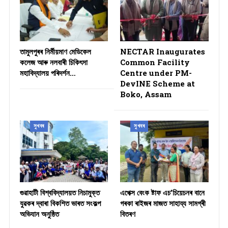
তামুলপুৰৰ নিৰ্মীয়মাণ মেডিকেল
NECTAR Inaugurates
কলেজ আৰু নলবাৰী চিকিৎসা
Common Facility
মহাবিদ্যালয় পৰিদৰ্শন…
Centre under PM-
DevINE Scheme at
Boko, Assam
সুখবৰ
সুখবৰ
গুৱাহাটী বিশ্ববিদ্যালয়ত নিচামুক্ত
​এপেক্স বেংক ষ্টাফ এচ’চিয়েচনৰ বানে
যুৱকৰ দ্বাৰা বিকশিত ভাৰত সংকল্প
গৰকা ৰাইজৰ মাজত সাহায্য সামগ্ৰী
অভিযান অনুষ্ঠিত
বিতৰণ ​