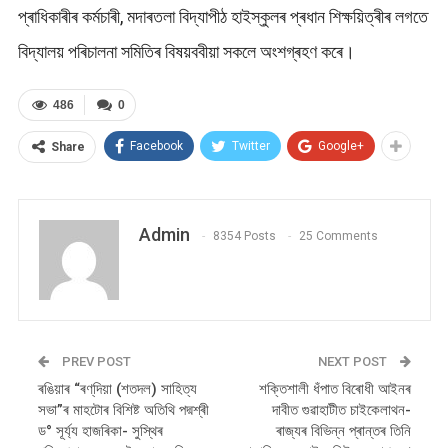
প্ৰাধিকাৰীৰ কৰ্মচাৰী, মদাৰতলা বিদ্যাপীঠ হাইস্কুলৰ প্ৰধান শিক্ষয়িত্ৰীৰ লগতে
বিদ্যালয় পৰিচালনা সমিতিৰ বিষয়ববীয়া সকলে অংশগ্ৰহণ কৰে।
486
0
Facebook
Twitter
Google+
Share
Admin
8354 Posts
25 Comments
PREV POST
NEXT POST
ৰঙিয়াৰ “ৰণ্‌দিয়া (শতদল) সাহিত্য
শক্তিশালী ধঁপাত বিৰোধী আইনৰ
সভা”ৰ মাহটোৰ বিশিষ্ট অতিথি পদ্মশ্ৰী
দাবীত গুৱাহাটীত চাইকেলাথন-
ড° সূৰ্য্য হাজৰিকা- সুস্থিৰ
ৰাজ্যৰ বিভিন্ন প্ৰান্তৰ তিনি