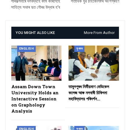
পৰিকল্পনাৰে দলবদ্ধহৈ কাম কৰিলেহে
শতাধিক যুৱ চাইকেলিষ্টৰ অংশগ্ৰহণ
সাহিত্য সভাৰ হৃত গৌৰৱ উদ্ধাৰ হ’ব
YOU MIGHT ALSO LIKE
More From Author
ENGLISH
সুখবৰ
Assam Down Town
তামুলপুৰৰ নিৰ্মীয়মাণ মেডিকেল
University Holds an
কলেজ আৰু নলবাৰী চিকিৎসা
Interactive Session
মহাবিদ্যালয় পৰিদৰ্শন…
on Graphology
Analysis
ENGLISH
সুখবৰ