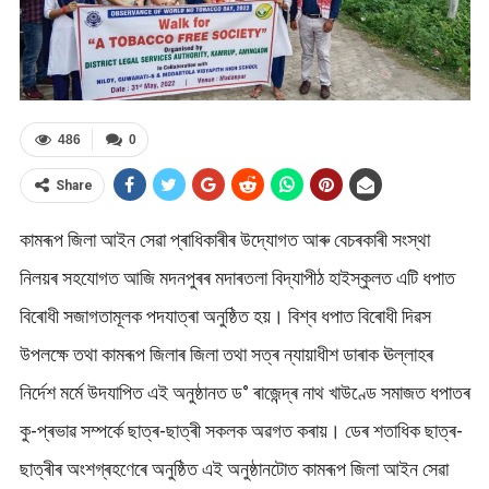
486
0
Share
কামৰূপ জিলা আইন সেৱা প্ৰাধিকাৰীৰ উদ্যোগত আৰু বেচৰকাৰী সংস্থা
নিলয়ৰ সহযোগত আজি মদনপুৰৰ মদাৰতলা বিদ্যাপীঠ হাইস্কুলত এটি ধপাত
বিৰোধী সজাগতামূলক পদযাত্ৰা অনুষ্ঠিত হয়। বিশ্ব ধপাত বিৰোধী দিৱস
উপলক্ষে তথা কামৰূপ জিলাৰ জিলা তথা সত্ৰ ন্যায়াধীশ ডাৰাক ঊল্লাহৰ
নিৰ্দেশ মৰ্মে উদযাপিত এই অনুষ্ঠানত ড° ৰাজেন্দ্ৰ নাথ খাউণ্ডে সমাজত ধপাতৰ
কু-প্ৰভাৱ সম্পৰ্কে ছাত্ৰ-ছাত্ৰী সকলক অৱগত কৰায়। ডেৰ শতাধিক ছাত্ৰ-
ছাত্ৰীৰ অংশগ্ৰহণেৰে অনুষ্ঠিত এই অনুষ্ঠানটোত কামৰূপ জিলা আইন সেৱা