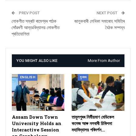
PREV POST
NEXT POST
লোকগীত সম্ৰাট ৰামেশ্বৰ পাঠক
জালুকবাৰী লেখিকা সমাৰোহ সমিতিৰ
সোঁৱৰণী আন্তঃবিদ্যালয় লোকগীত
বৈঠক সম্পন্ন
প্ৰতিযোগিতা
YOU MIGHT ALSO LIKE
More From Author
ENGLISH
সুখবৰ
Assam Down Town
তামুলপুৰৰ নিৰ্মীয়মাণ মেডিকেল
University Holds an
কলেজ আৰু নলবাৰী চিকিৎসা
Interactive Session
মহাবিদ্যালয় পৰিদৰ্শন…