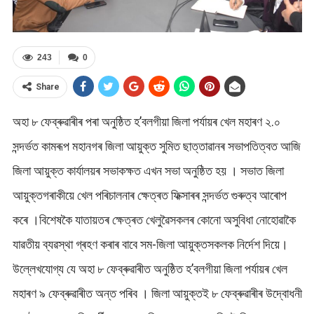
243
0
Share
অহা ৮ ফেব্ৰুৱাৰীৰ পৰা অনুষ্ঠিত হ’বলগীয়া জিলা পৰ্যায়ৰ খেল মহাৰণ ২.০
সন্দৰ্ভত কামৰূপ মহানগৰ জিলা আয়ুক্ত সুমিত ছাত্তাৱানৰ সভাপতিত্বত আজি
জিলা আয়ুক্ত কাৰ্যালয়ৰ সভাকক্ষত এখন সভা অনুষ্ঠিত হয় । সভাত জিলা
আয়ুক্তগৰাকীয়ে খেল পৰিচালনাৰ ক্ষেত্ৰত ফিক্সাৰৰ সন্দৰ্ভত গুৰুত্ব আৰোপ
কৰে ।বিশেষকৈ যাতায়তৰ ক্ষেত্ৰত খেলুৱৈসকলৰ কোনো অসুবিধা নোহোৱাকৈ
যাৱতীয় ব্যৱস্থা গ্ৰহণ কৰাৰ বাবে সম-জিলা আয়ুক্তসকলক নিৰ্দেশ দিয়ে।
উল্লেখযোগ্য যে অহা ৮ ফেব্ৰুৱাৰীত অনুষ্ঠিত হ’বলগীয়া জিলা পৰ্যায়ৰ খেল
মহাৰণ ৯ ফেব্ৰুৱাৰীত অন্ত পৰিব । জিলা আয়ুক্তই ৮ ফেব্ৰুৱাৰীৰ উদ্বোধনী