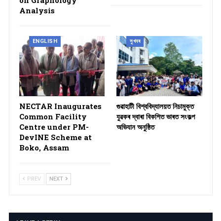
on Graphology
Analysis
ENGLISH
সুখবৰ
NECTAR Inaugurates
গুৱাহাটী বিশ্ববিদ্যালয়ত নিচামুক্ত
Common Facility
যুৱকৰ দ্বাৰা বিকশিত ভাৰত সংকল্প
Centre under PM-
অভিযান অনুষ্ঠিত
DevINE Scheme at
Boko, Assam
PREV
NEXT