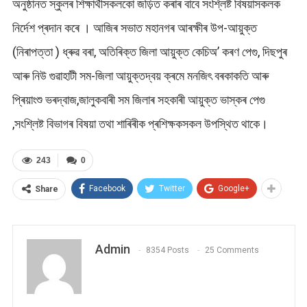
অনুষ্ঠানত স্কুলৰ শিক্ষাৰ্থীসকলকো জড়িত কৰাৰ বাবে সংশ্লিষ্ট বিষয়াসকলক
নিৰ্দেশ প্ৰদান কৰে । আজিৰ সভাত মহানগৰ আৰক্ষীৰ উপ-আয়ুক্ত
(নিৰাপত্তা ) ধ্ৰুৱ বৰা, অতিৰিক্ত জিলা আয়ুক্ত কেচিঅ’ কৰণ পেগু, দিছপুৰ
আৰু নিউ গুৱাহাটী সম-জিলা আয়ুক্তদ্বয় ক্ৰমে মনজিৎ বৰকাকতি আৰু
প্ৰিয়াংশু ভৰদ্বাজ,জালুকবাৰী সম জিলাৰ সহকাৰী আয়ুক্ত ভাস্কৰ পেগু
,সংশ্লিষ্ট বিভাগৰ বিষয়া তথা শাৰিৰীক প্ৰশিক্ষকসকল উপস্থিত থাকে।
243
0
Facebook
Twitter
Google+
Share
Admin
8354 Posts
25 Comments