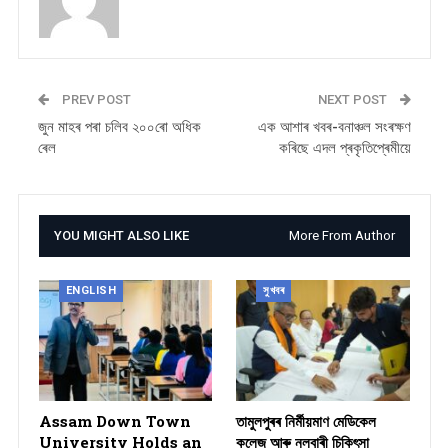
PREV POST
NEXT POST
জুন মাহৰ পৰা চলিব ২০০ৰো অধিক
এক আশাৰ খবৰ-বনাঞ্চল সংৰক্ষণ
ৰেল
কৰিছে এদল প্ৰকৃতিপ্ৰেমীয়ে
YOU MIGHT ALSO LIKE
More From Author
ENGLISH
সুখবৰ
Assam Down Town
তামুলপুৰৰ নিৰ্মীয়মাণ মেডিকেল
University Holds an
কলেজ আৰু নলবাৰী চিকিৎসা