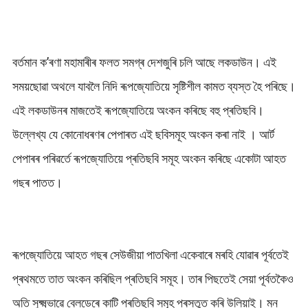
বৰ্তমান ক’ৰণা মহামাৰীৰ ফলত সমগ্ৰ দেশজুৰি চলি আছে লকডাউন। এই
সময়ছোৱা অথলে যাবলৈ নিদি ৰূপজ্যোতিয়ে সৃষ্টিশীল কামত ব্যস্ত হৈ পৰিছে।
এই লকডাউনৰ মাজতেই ৰূপজ্যোতিয়ে অংকন কৰিছে বহু প্ৰতিছবি।
উল্লেখ্য যে কোনোধৰণৰ পেপাৰত এই ছবিসমূহ অংকন কৰা নাই । আৰ্ট
পেপাৰৰ পৰিৱৰ্তে ৰূপজ্যোতিয়ে প্ৰতিছবি সমূহ অংকন কৰিছে একোটা আহত
গছৰ পাতত।
ৰূপজ্যোতিয়ে আহত গছৰ সেউজীয়া পাতখিলা একেবাৰে মৰহি যোৱাৰ পূৰ্বতেই
প্ৰথমতে তাত অংকন কৰিছিল প্ৰতিছবি সমূহ। তাৰ পিছতেই সেয়া পূৰ্বতকৈও
অতি সুক্ষ্মভাৱে ব্লেডেৰে কাটি প্ৰতিছবি সমূহ প্ৰস্তুত কৰি উলিয়াই। মন