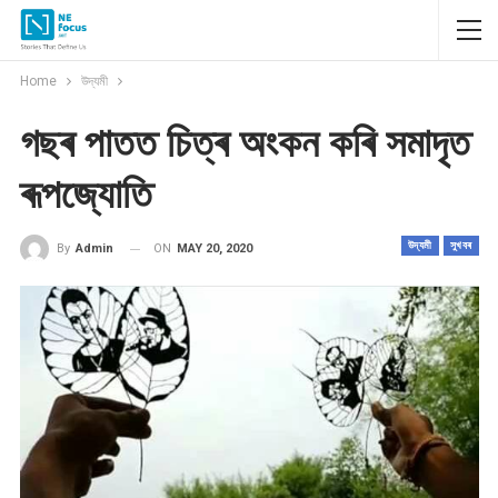
Home
উদ্যমী
গছৰ পাতত চিত্ৰ অংকন কৰি সমাদৃত
ৰূপজ্যোতি
উদ্যমী
সুখবৰ
ON
MAY 20, 2020
By
Admin