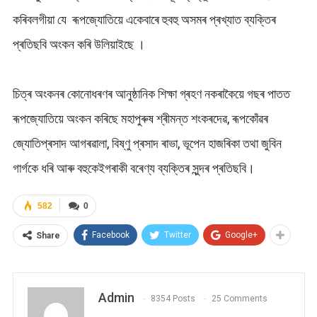
কৰিবলগীয়া যে ৰূপজ্যোতিয়ে একেবাৰে হুবহু অসমৰ প্ৰখ্যাত ব্যক্তিৰ
প্ৰতিছবি অংকন কৰি উলিয়াইছে ।
চিত্ৰ অংকনৰ কোনোধৰণৰ আনুষ্ঠানিক শিক্ষা গ্ৰহণ নকৰাকৈয়ে গছৰ পাতত
ৰূপজ্যোতিয়ে অংকন কৰিছে মহাপুৰুষ শ্ৰীমন্ত শংকৰদেৱ, ৰূপকোঁৱৰ
জ্যোতিপ্ৰসাদ আগৰৱালা, বিষ্ণু প্ৰসাদ ৰাভা, ভূপেন হাজৰিকা তথা জুবিন
গাৰ্গকে ধৰি আৰু বহুকেইগৰাকী বৰেণ্য ব্যক্তিৰ সুন্দৰ প্ৰতিছবি।
582
0
Facebook
Twitter
Google+
Share
Admin
8354 Posts
25 Comments