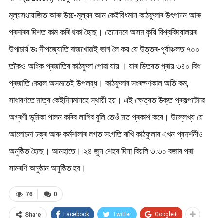
মূল্যসংযোজিত আৰু উচ্চ-মূল্যৰ আন কেইবিধমান কাঠফুলাৰ উৎপাদন আৰু
প্ৰসাৰৰ দিশত কাম কৰি থকা হৈছে। তেনেদৰে অসম কৃষি বিশ্ববিদ্যালয়ৰ
উপাচাৰ্য ডঃ দীপজ্যোতি ৰাজখোৱাই ভাগ লৈ কয় যে উত্তৰ-পূৰ্বাঞ্চলত ৭০০
তকৈও অধিক প্ৰজাতিৰ কাঠফুলা পোৱা যায় । যাৰ ভিতৰত প্ৰায় ৩৪০ বিধ
প্ৰজাতি কেৱল অসমতেই উপলব্ধ। কাঠফুলাৰ সংৰক্ষণকাল অতি কম,
সাধাৰণতে মাত্ৰ কেইদিনমানহে স্থায়ী হয়। এই ক্ষেত্ৰত উক্ত প্ৰকল্পটোৱে
অগ্ৰণী ভূমিকা পালন কৰিব লাগিব বুলি তেওঁ মত প্ৰকাশ কৰে। উল্লেখ্য যে
আলোচনা চক্ৰ আৰু কৰ্মশালাৰ লগত সংগতি ৰাখি কাঠফুলাৰ এখন প্ৰদৰ্শনীও
অনুষ্ঠিত হৈছে। আনহাতে। ২৪ জুন শেহৰ দিনা বিয়লি ৩.৩০ বজাৰ পৰা
সামৰণি অনুষ্ঠান অনুষ্ঠিত হব।
76
0
Facebook
Twitter
Google+
Share