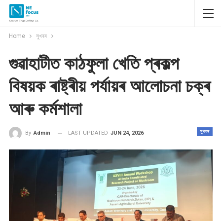
Home
সুখবৰ
গুৱাহাটীত কাঠফুলা খেতি প্ৰকল্প
বিষয়ক ৰাষ্ট্ৰীয় পৰ্যায়ৰ আলোচনা চক্ৰ
আৰু কৰ্মশালা
সুখবৰ
LAST UPDATED
JUN 24, 2026
By
Admin