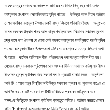
সাফল্যসমূহৰ ওপৰত আলোকপাত কৰি কয় যে বিগত কিছু বছৰ ধৰি দেশত
কাঠফুলাৰ উৎপাদন ধাৰাবাহিকভাৱে বৃদ্ধি পাইছে । উৰিষ্যা আৰু বিহাৰ বৰ্তমান
দেশৰ সৰ্বাধিক কাঠফুলা উৎপাদনকাৰী ৰাজ্য হিচাপে পৰিগণিত হৈছে। অনুষ্ঠানত
অসম চৰকাৰৰ উদ্যান শস্য আৰু খাদ্য প্ৰক্ৰিয়াকৰণ বিভাগৰ সঞ্চালক নৃপেন
চন্দ্ৰ দাসে ভাগ লৈ কয় যে যোৱা কেই বছৰত কাঠফুলাৰ জনপ্ৰিয়তা যথেষ্ট বৃদ্ধি
পালেও কাঠফুলাৰ বীজৰ উপলভ্যতা এতিয়াও এক প্ৰধান সমস্যা হিচাপে দেখা
দি আছে। বৰ্তমান অধিকাংশ বীজ পশ্চিমবংগৰ পৰা সংগ্ৰহ কৰিবলগীয়া হয়।
সেয়েহে ৰাজ্য চৰকাৰৰ পৃষ্ঠপোষকতাত অসমৰ বিভিন্ন স্থানত কাঠফুলাৰ বীজৰ
উৎপাদন কেন্দ্ৰ স্থাপনৰ বাবে সকলো ধৰণৰ প্ৰচেষ্টা চলোৱা হৈছে। অনুষ্ঠানত
আই চি এ আৰ নতুন দিল্লীৰ অতিৰিক্ত সঞ্চালক প্ৰধান ডঃ সুধাকৰ পাণ্ডে য়ে
ভাগ লৈ কয় যে এই গৱেষণা গোটটোৱে বিভিন্ন প্ৰকাৰৰ কাঠফুলাৰ বাবে
মানদণ্ড ভিত্তিক উৎপাদন প্ৰট’কল প্ৰস্তুত কৰিছে। বৰ্তমান সময়ত কেৱল
বাটন (button) কাঠফুলাৰ ওপৰত নিৰ্ভৰশীলতা হ্ৰাস কৰি অধিক