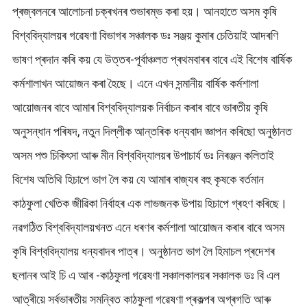
প্ৰজ্বলনৰে আলোচনা চক্ৰখনৰ শুভাৰম্ভ কৰা হয়। আনহাতে অসম কৃষি
বিশ্ববিদ্যালয়ৰ গৱেষণা বিভাগৰ সঞ্চালক ডঃ সঞ্জয় কুমাৰ চেতিয়াই আদৰণি
ভাষণ প্ৰদান কৰি কয় যে উত্তৰ-পূৰ্বাঞ্চলত প্ৰথমবাৰৰ বাবে এই বিশেষ বাৰ্ষিক
কৰ্মশালাখন আয়োজন কৰা হৈছে। এনে এখন সন্মানীয় বাৰ্ষিক কৰ্মশালা
আয়োজনৰ বাবে আমাৰ বিশ্ববিদ্যালয়ক নিৰ্বাচন কৰাৰ বাবে ভাৰতীয় কৃষি
অনুসন্ধান পৰিষদ, নতুন দিল্লীক আন্তৰিক ধন্যবাদ জ্ঞাপন কৰিছো অনুষ্ঠানত
অসম পশু চিকিৎসা আৰু মীন বিশ্ববিদ্যালয়ৰ উপাচাৰ্য ডঃ নিৰঞ্জন কলিতাই
বিশেষ অতিথি হিচাপে ভাগ লৈ কয় যে আমাৰ ৰাজ্যৰ বহু কৃষকে বৰ্তমান
কাঠফুলা খেতিক জীৱিকা নিৰ্বাহৰ এক লাভজনক উপায় হিচাপে গ্ৰহণ কৰিছে।
নৱগঠিত বিশ্ববিদ্যালয়খনত এনে ধৰণৰ কৰ্মশালা আয়োজন কৰাৰ বাবে অসম
কৃষি বিশ্ববিদ্যালয় ধন্যবাদৰ পাত্ৰ। অনুষ্ঠানত ভাগ লৈ হিমাচল প্ৰদেশৰ
ছলানৰ আই চি এ আৰ -কাঠফুলা গৱেষণা সঞ্চালকালয়ৰ সঞ্চালক ডঃ বি এল
আত্ৰীয়ে সৰ্বভাৰতীয় সমন্বিত কাঠফুলা গৱেষণা প্ৰকল্পৰ অগ্ৰগতি আৰু