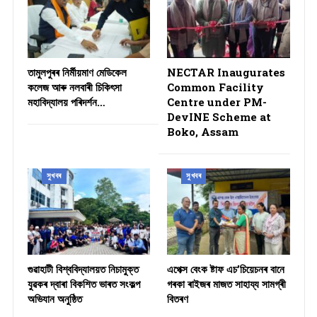
তামুলপুৰৰ নিৰ্মীয়মাণ মেডিকেল
NECTAR Inaugurates
কলেজ আৰু নলবাৰী চিকিৎসা
Common Facility
মহাবিদ্যালয় পৰিদৰ্শন…
Centre under PM-
DevINE Scheme at
Boko, Assam
সুখবৰ
সুখবৰ
গুৱাহাটী বিশ্ববিদ্যালয়ত নিচামুক্ত
​এপেক্স বেংক ষ্টাফ এচ’চিয়েচনৰ বানে
যুৱকৰ দ্বাৰা বিকশিত ভাৰত সংকল্প
গৰকা ৰাইজৰ মাজত সাহায্য সামগ্ৰী
অভিযান অনুষ্ঠিত
বিতৰণ ​