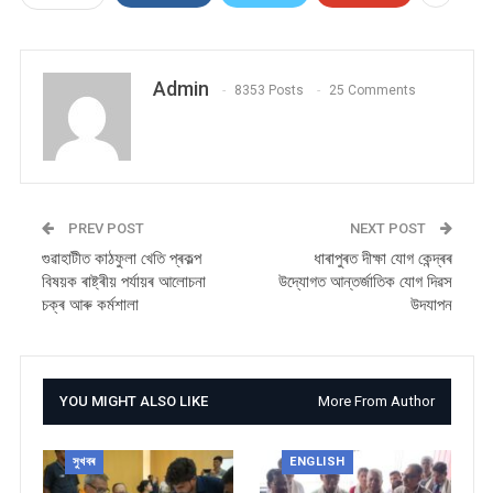
Admin
8353 Posts
25 Comments
PREV POST
NEXT POST
গুৱাহাটীত কাঠফুলা খেতি প্ৰকল্প
ধাৰাপুৰত দীক্ষা যোগ কেন্দ্ৰৰ
বিষয়ক ৰাষ্ট্ৰীয় পৰ্যায়ৰ আলোচনা
উদ্যোগত আন্তৰ্জাতিক যোগ দিৱস
চক্ৰ আৰু কৰ্মশালা
উদযাপন
YOU MIGHT ALSO LIKE
More From Author
সুখবৰ
ENGLISH