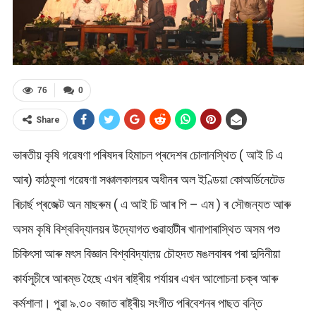
76
0
Share
ভাৰতীয় কৃষি গৱেষণা পৰিষদৰ হিমাচল প্ৰদেশৰ চোলানস্থিত ( আই চি এ
আৰ) কাঠফুলা গৱেষণা সঞ্চালকালয়ৰ অধীনৰ অল ইণ্ডিয়া কোঅর্ডিনেটেড
ৰিচাৰ্ছ প্ৰজেক্ট অন মাছৰুম ( এ আই চি আৰ পি – এম ) ৰ সৌজন্যত আৰু
অসম কৃষি বিশ্ববিদ্যালয়ৰ উদ্যোগত গুৱাহাটীৰ খানাপাৰাস্থিত অসম পশু
চিকিৎসা আৰু মৎস বিজ্ঞান বিশ্ববিদ্যাল়য় চৌহদত মঙলবাৰৰ পৰা দুদিনীয়া
কাৰ্যসূচীৰে আৰম্ভ হৈছে এখন ৰাষ্ট্ৰীয় পৰ্যায়ৰ এখন আলোচনা চক্ৰ আৰু
কৰ্মশালা। পুৱা ৯.৩০ বজাত ৰাষ্ট্ৰীয় সংগীত পৰিবেশনৰ পাছত বন্তি