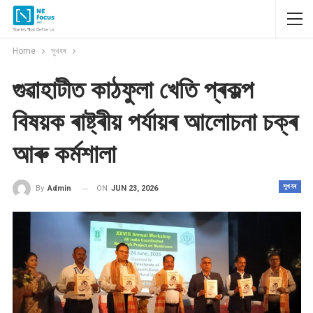
Home
সুখবৰ
গুৱাহাটীত কাঠফুলা খেতি প্ৰকল্প
বিষয়ক ৰাষ্ট্ৰীয় পৰ্যায়ৰ আলোচনা চক্ৰ
আৰু কৰ্মশালা
সুখবৰ
ON
JUN 23, 2026
By
Admin