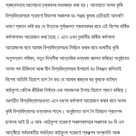
প্ৰজ্বলনৰে আলোচনা চক্ৰখনৰ শুভাৰম্ভ কৰা হয়। আনহাতে অসম কৃষি
বিশ্ববিদ্যালয়ৰ গৱেষণা বিভাগৰ সঞ্চালক ডঃ সঞ্জয় কুমাৰ চেতিয়াই আদৰণি
ভাষণ প্ৰদান কৰি কয় যে উত্তৰ-পূৰ্বাঞ্চলত প্ৰথমবাৰৰ বাবে এই বিশেষ বাৰ্ষিক
কৰ্মশালাখন আয়োজন কৰা হৈছে। এনে এখন সন্মানীয় বাৰ্ষিক কৰ্মশালা
আয়োজনৰ বাবে আমাৰ বিশ্ববিদ্যালয়ক নিৰ্বাচন কৰাৰ বাবে ভাৰতীয় কৃষি
অনুসন্ধান পৰিষদ, নতুন দিল্লীক আন্তৰিক ধন্যবাদ জ্ঞাপন কৰিছো অনুষ্ঠানত
অসম পশু চিকিৎসা আৰু মীন বিশ্ববিদ্যালয়ৰ উপাচাৰ্য ডঃ নিৰঞ্জন কলিতাই
বিশেষ অতিথি হিচাপে ভাগ লৈ কয় যে আমাৰ ৰাজ্যৰ বহু কৃষকে বৰ্তমান
কাঠফুলা খেতিক জীৱিকা নিৰ্বাহৰ এক লাভজনক উপায় হিচাপে গ্ৰহণ কৰিছে।
নৱগঠিত বিশ্ববিদ্যালয়খনত এনে ধৰণৰ কৰ্মশালা আয়োজন কৰাৰ বাবে অসম
কৃষি বিশ্ববিদ্যালয় ধন্যবাদৰ পাত্ৰ। অনুষ্ঠানত ভাগ লৈ হিমাচল প্ৰদেশৰ
ছলানৰ আই চি এ আৰ -কাঠফুলা গৱেষণা সঞ্চালকালয়ৰ সঞ্চালক ডঃ বি এল
আত্ৰীয়ে সৰ্বভাৰতীয় সমন্বিত কাঠফুলা গৱেষণা প্ৰকল্পৰ অগ্ৰগতি আৰু