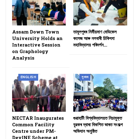
Assam Down Town
তামুলপুৰৰ নিৰ্মীয়মাণ মেডিকেল
University Holds an
কলেজ আৰু নলবাৰী চিকিৎসা
Interactive Session
মহাবিদ্যালয় পৰিদৰ্শন…
on Graphology
Analysis
ENGLISH
সুখবৰ
NECTAR Inaugurates
গুৱাহাটী বিশ্ববিদ্যালয়ত নিচামুক্ত
Common Facility
যুৱকৰ দ্বাৰা বিকশিত ভাৰত সংকল্প
Centre under PM-
অভিযান অনুষ্ঠিত
DevINE Scheme at