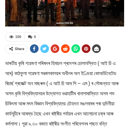
100
0
Share
ভাৰতীয় কৃষি গৱেষণা পৰিষদৰ হিমাচল প্ৰদেশৰ চোলানস্থিত ( আই চি এ
আৰ) কাঠফুলা গৱেষণা সঞ্চালকালয়ৰ অধীনৰ অল ইণ্ডিয়া কোঅর্ডিনেটেড
ৰিচাৰ্ছ প্ৰজেক্ট অন মাছৰুম ( এ আই চি আৰ পি – এম ) ৰ সৌজন্যত আৰু
অসম কৃষি বিশ্ববিদ্যালয়ৰ উদ্যোগত গুৱাহাটীৰ খানাপাৰাস্থিত অসম পশু
চিকিৎসা আৰু মৎস বিজ্ঞান বিশ্ববিদ্যাল়য় চৌহদত মঙলবাৰৰ পৰা দুদিনীয়া
কাৰ্যসূচীৰে আৰম্ভ হৈছে এখন ৰাষ্ট্ৰীয় পৰ্যায়ৰ এখন আলোচনা চক্ৰ আৰু
কৰ্মশালা। পুৱা ৯.৩০ বজাত ৰাষ্ট্ৰীয় সংগীত পৰিবেশনৰ পাছত বন্তি