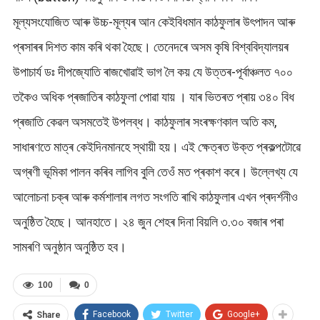
মূল্যসংযোজিত আৰু উচ্চ-মূল্যৰ আন কেইবিধমান কাঠফুলাৰ উৎপাদন আৰু
প্ৰসাৰৰ দিশত কাম কৰি থকা হৈছে। তেনেদৰে অসম কৃষি বিশ্ববিদ্যালয়ৰ
উপাচাৰ্য ডঃ দীপজ্যোতি ৰাজখোৱাই ভাগ লৈ কয় যে উত্তৰ-পূৰ্বাঞ্চলত ৭০০
তকৈও অধিক প্ৰজাতিৰ কাঠফুলা পোৱা যায় । যাৰ ভিতৰত প্ৰায় ৩৪০ বিধ
প্ৰজাতি কেৱল অসমতেই উপলব্ধ। কাঠফুলাৰ সংৰক্ষণকাল অতি কম,
সাধাৰণতে মাত্ৰ কেইদিনমানহে স্থায়ী হয়। এই ক্ষেত্ৰত উক্ত প্ৰকল্পটোৱে
অগ্ৰণী ভূমিকা পালন কৰিব লাগিব বুলি তেওঁ মত প্ৰকাশ কৰে। উল্লেখ্য যে
আলোচনা চক্ৰ আৰু কৰ্মশালাৰ লগত সংগতি ৰাখি কাঠফুলাৰ এখন প্ৰদৰ্শনীও
অনুষ্ঠিত হৈছে। আনহাতে। ২৪ জুন শেহৰ দিনা বিয়লি ৩.৩০ বজাৰ পৰা
সামৰণি অনুষ্ঠান অনুষ্ঠিত হব।
100
0
Facebook
Twitter
Google+
Share