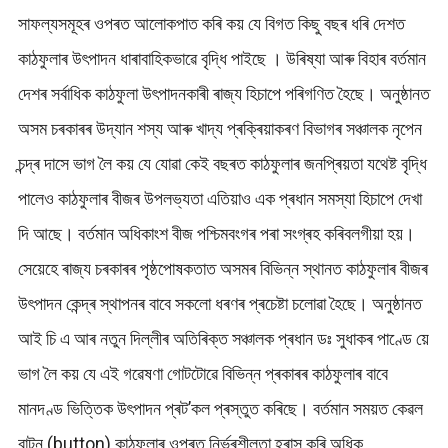
সাফল্যসমূহৰ ওপৰত আলোকপাত কৰি কয় যে বিগত কিছু বছৰ ধৰি দেশত
কাঠফুলাৰ উৎপাদন ধাৰাবাহিকভাৱে বৃদ্ধি পাইছে । উৰিষ্যা আৰু বিহাৰ বৰ্তমান
দেশৰ সৰ্বাধিক কাঠফুলা উৎপাদনকাৰী ৰাজ্য হিচাপে পৰিগণিত হৈছে। অনুষ্ঠানত
অসম চৰকাৰৰ উদ্যান শস্য আৰু খাদ্য প্ৰক্ৰিয়াকৰণ বিভাগৰ সঞ্চালক নৃপেন
চন্দ্ৰ দাসে ভাগ লৈ কয় যে যোৱা কেই বছৰত কাঠফুলাৰ জনপ্ৰিয়তা যথেষ্ট বৃদ্ধি
পালেও কাঠফুলাৰ বীজৰ উপলভ্যতা এতিয়াও এক প্ৰধান সমস্যা হিচাপে দেখা
দি আছে। বৰ্তমান অধিকাংশ বীজ পশ্চিমবংগৰ পৰা সংগ্ৰহ কৰিবলগীয়া হয়।
সেয়েহে ৰাজ্য চৰকাৰৰ পৃষ্ঠপোষকতাত অসমৰ বিভিন্ন স্থানত কাঠফুলাৰ বীজৰ
উৎপাদন কেন্দ্ৰ স্থাপনৰ বাবে সকলো ধৰণৰ প্ৰচেষ্টা চলোৱা হৈছে। অনুষ্ঠানত
আই চি এ আৰ নতুন দিল্লীৰ অতিৰিক্ত সঞ্চালক প্ৰধান ডঃ সুধাকৰ পাণ্ডে য়ে
ভাগ লৈ কয় যে এই গৱেষণা গোটটোৱে বিভিন্ন প্ৰকাৰৰ কাঠফুলাৰ বাবে
মানদণ্ড ভিত্তিক উৎপাদন প্ৰট’কল প্ৰস্তুত কৰিছে। বৰ্তমান সময়ত কেৱল
বাটন (button) কাঠফুলাৰ ওপৰত নিৰ্ভৰশীলতা হ্ৰাস কৰি অধিক