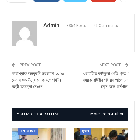
Admin
8354 Posts
25 Comments
PREV POST
NEXT POST
কামাখ্যাত অম্বুবাচী মহাযোগ ২০২৬
গুৱাহাটীত কাঠফুলা খেতি প্ৰকল্প
মেলাৰ শুভ উদ্বোধন কৰিলে পৰ্যটন
বিষয়ক ৰাষ্ট্ৰীয় পৰ্যায়ৰ আলোচনা
মন্ত্ৰী অজন্তা নেওগে
চক্ৰ আৰু কৰ্মশালা
YOU MIGHT ALSO LIKE
More From Author
ENGLISH
সুখবৰ