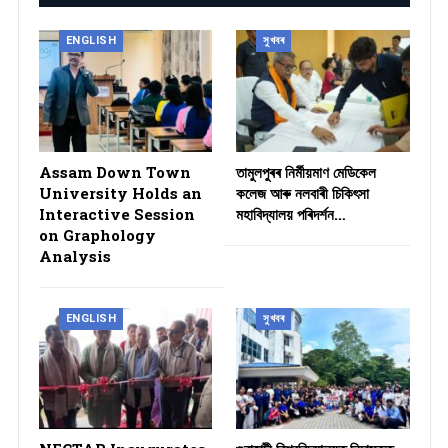
ENGLISH
সুখবৰ
Assam Down Town
তামুলপুৰৰ নিৰ্মীয়মাণ মেডিকেল
University Holds an
কলেজ আৰু নলবাৰী চিকিৎসা
Interactive Session
মহাবিদ্যালয় পৰিদৰ্শন…
on Graphology
Analysis
ENGLISH
সুখবৰ