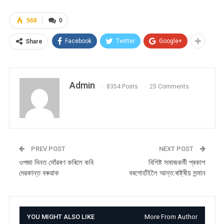
568
0
Facebook
Twitter
Google+
Share
Admin
8354 Posts
25 Comments
PREV POST
NEXT POST
ওপজা দিনত সোঁৱৰণ কৰিলে কবি
বিশিষ্ট সমাজকৰ্মী প্ৰকাশ
দেৱকান্ত বৰুৱাক
বৰগোহাঁইলৈ আন্ত:ৰাষ্ট্ৰীয় সন্মান
YOU MIGHT ALSO LIKE
More From Author