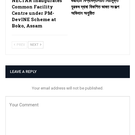
NECTAR Inaugurates
গুৱাহাটী বিশ্ববিদ্যালয়ত নিচামুক্ত
Common Facility
যুৱকৰ দ্বাৰা বিকশিত ভাৰত সংকল্প
Centre under PM-
অভিযান অনুষ্ঠিত
DevINE Scheme at
Boko, Assam
PREV
NEXT
LEAVE A REPLY
Your email address will not be published.