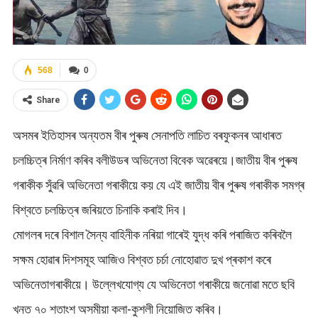
568
0
Share
অসমৰ ইতিহাসৰ অন্যতম বীৰ পুৰুষ সেনাপতি লাচিত বৰফুকনৰ আধাৰত
চলচ্চিত্ৰ নিৰ্মাণ কৰিব বলীউডৰ অভিনেতা বিবেক অৱেৰয়ে।জাতীয় বীৰ পুৰুষ
গৰাকীক সুঁৱৰি অভিনেতা গৰাকীয়ে কয় যে এই জাতীয় বীৰ পুৰুষ গৰাকীক সমগ্ৰ
বিশ্বতে চলচ্চিত্ৰ জৰিয়তে চিনাকি কৰাই দিব।
মোগলৰ দৰে বিশাল সৈন্য বাহিনীক নৰিয়া গাৰেই যুদ্ধ কৰি পৰাজিত কৰিবলৈ
সক্ষম হোৱাৰ দিশসমূহ আজিও বিশ্বত চৰ্চা নোহোৱাত দুখ প্ৰকাশ কৰে
অভিনেতাগৰাকীয়ে। উল্লেখযোগ্য যে অভিনেতা গৰাকীয়ে জনোৱা মতে ছবি
খনত ৭০ শতাংশ অসমীয়া কলা-কুশলী নিয়োজিত কৰিব।