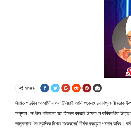
Share
সীমিত গণ্ডীৰ আৱেষ্টনীৰ পৰা উলিয়াই আনি শংকৰদেৱৰ বিশ্বজনীনতাক উপল
অনুষ্ঠান।সংগীত পৰিচালক ডা: হিতেশ বৰুৱাই উদ্বোধন কৰিবলগীয়া উক্ত শংক
তালুকদাৰে ‘সাংস্কৃতিক দিশত শংকৰদেৱ’ শীৰ্ষক বক্তৃতা প্ৰদান কৰিব।