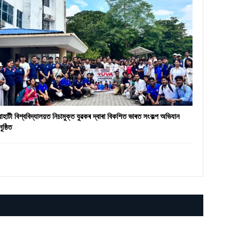
ৱাহাটী বিশ্ববিদ্যালয়ত নিচামুক্ত যুৱকৰ দ্বাৰা বিকশিত ভাৰত সংকল্প অভিযান
ুষ্ঠিত