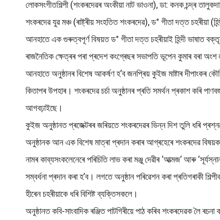
লোকসংগীতশিল্পী (শংকৰদেৱৰ অংকীয়া নাট ভাওনা), ডা: কনক চন্দ্ৰ তালুকদাৰ
শংকৰদেৱ যুৱ মঞ্চ (ৰাষ্ট্ৰীয় সংহতিত শংকৰদেৱ), ড° গীতা দত্ত চহৰীয়া (হিন্
আনহাতে এক গুৰুত্বপূৰ্ণ বিষয়ত ড° গীতা দত্ত চহৰীয়াই হিন্দী ভাষাত বক্
ৰাজনৈতিক ক্ষেত্ৰৰ পৰা প্ৰদেশ কংগ্ৰেছৰ সভাপতি ভূপেন কুমাৰ বৰা অংশ
আনহাতে অনুষ্ঠানৰ বিশেষ আকৰ্ষণ হ’ব জনপ্ৰিয় কুইজ মাষ্টাৰ দীপাংকৰ কৌ
কিতাপৰ উপহাৰ। শংকৰদেৱ চৰ্চা অনুষ্ঠানৰ প্ৰতি সমৰ্থন প্ৰকাশ কৰি পাণ
আগবঢ়াইছে।
কুইজ অনুষ্ঠানত প্ৰজেক্টৰৰ জৰিয়তে শংকৰদেৱৰ ভিন্ন দিশ তুলি ধৰি প্ৰশ
অনুষ্ঠানক আন এক বিশেষ মাত্ৰা প্ৰদান কৰাৰ আগ্ৰহেৰে শংকৰদেৱ বিষয়ক পদ
নামৰ কাব্যসংকলেনেৰে পৰিচিতি লাভ কৰা মঞ্জু দেৱীৰ ‘আত্মজ’ আৰু ‘সূৰ্যস
সম্বৰ্ধনা প্ৰদান কৰা হ’ব। লগতে অনুষ্ঠান পৰিৱেশন কৰা প্ৰতিগৰাকী শিল্
হীৰেন চহৰীয়াকে ধৰি বিশিষ্ট ব্যক্তিসকলে।
অনুষ্ঠানত কবি-সাংবাদিক ৰঞ্জিত পাটগিৰীয়ে পাঠ কৰিব শংকৰদেৱক লৈ ৰচনা ক