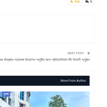
616
0
NEXT POST
ঁৱৰ বটদ্ৰৱাত সহোদৰৰ উদ্যোগত অনুষ্ঠিত ৰচনা প্ৰতিযোগিতাৰ বঁটা বিতৰণী অনুুষ্ঠান
More From Author
সুখবৰ