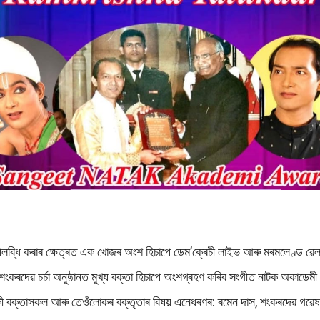
ব্ধি কৰাৰ ক্ষেত্ৰত এক খোজৰ অংশ হিচাপে ডেম’ক্ৰেচী লাইভ আৰু মৰমলেণ্ড ৱেলফে
ৰদেৱ চৰ্চা অনুষ্ঠানত মুখ্য বক্তা হিচাপে অংশগ্ৰহণ কৰিব সংগীত নাটক অকাডেমী বঁট
 বাকী বক্তাসকল আৰু তেওঁলোকৰ বক্তৃতাৰ বিষয় এনেধৰণৰ: ৰমেন দাস, শংকৰদেৱ গৱে