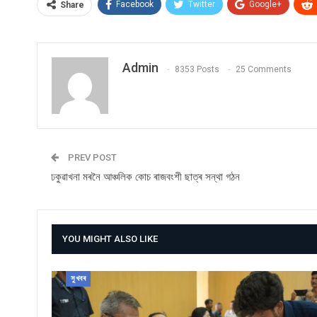
Facebook
Twitter
Google+
Share
Admin
8353 Posts
25 Comments
PREV POST
ঢকুৱাখনা মৰনৈ আঞ্চলিক কোচ ৰাজবংশী ছাত্ৰ সন্থা গঠন
YOU MIGHT ALSO LIKE
সুখবৰ