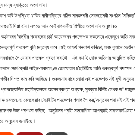
ণ্য মান্য ব্যক্তিয়ে অংশ ল’ব।
ৰকাশ কৰি উপস্থিত থাকিব নাৰীশক্তিৰে গঠিত মানৱদৰদী স্বেচ্ছাসেৱী সংগঠন ‘সদিচ্
াৱে আগুৱাই দিয়া হ’ব।লগতে আন কেইবাগৰাকীও শিল্পীয়ে অংশ ল’ব অনুষ্ঠানত।
অক্টোবৰৰ ‘ৰাষ্ট্ৰীয় শংকৰদেৱ চৰ্চা’ আয়োজনৰ পদক্ষেপক সকলোৱে একেমুখে অতি স
ুত্বপূৰ্ণ পদক্ষেপ বুলি মন্তব্য কৰে।মই আশ্চৰ্য প্ৰকাশ কৰিছো, মৰম কুমাৰে তেওঁৰ
 দৰবাৰলৈ লৈ যোৱাৰ পদক্ষেপ গ্ৰহণ কৰাটো। এই কথাই মোক অতিশয় আনন্দিত কৰিছে
কদাৰে ডেম’ক্ৰেচী লাইভ-মৰমলেণ্ড ৱেলফেয়াৰ চ’ছাইটিয়ে অতি গুৰুত্বপূৰ্ণ পদক্ষেপ ল
ু গভীৰ দিশত কাম কৰি আহিছে। গুৰুজনাৰ বাবে লোৱা এই পদক্ষেপত মই সুখী অনুভৱ
প্ৰাগজ্যোতিষ মহাবিদ্যালয়ৰ অৱসৰপ্ৰাপ্ত অধ্যক্ষ, সুবক্তা বিশিষ্ট লেখক ড° দয়ান
আৰু মৰমলেণ্ড ৱেলফেয়াৰ চ’ছাইটিৰ পদক্ষেপৰ শলাগ লৈ কয়,’অন্তৰৰ পৰা মই এই প
পদক্ষেপক উচ্চ প্ৰশংসা কৰিছে।অনুষ্ঠানৰ প্ৰতি সহযোগিতা আগবঢ়াই সাফল্যমণ্ডিত
ৰীয়ে অনুৰোধ জনাইছে।