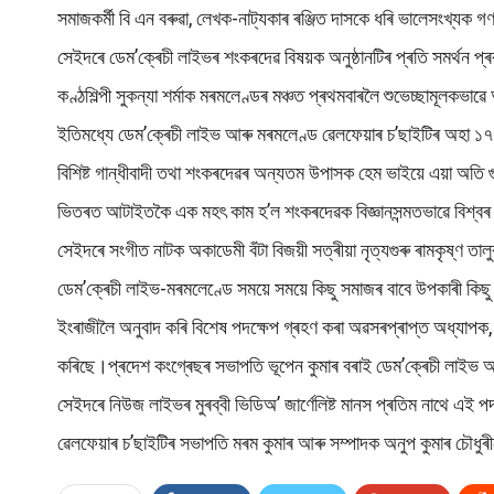
সমাজকৰ্মী বি এন বৰুৱা, লেখক-নাট্যকাৰ ৰঞ্জিত দাসকে ধৰি ভালেসংখ্যক গ
সেইদৰে ডেম’ক্ৰেচী লাইভৰ শংকৰদেৱ বিষয়ক অনুষ্ঠানটিৰ প্ৰতি সমৰ্থন প্
কণ্ঠশিল্পী সুকন্যা শৰ্মাক মৰমলেণ্ডৰ মঞ্চত প্ৰথমবাৰলৈ শুভেচ্ছামূলকভ
ইতিমধ্যে ডেম’ক্ৰেচী লাইভ আৰু মৰমলেণ্ড ৱেলফেয়াৰ চ’ছাইটিৰ অহা ১৭ 
বিশিষ্ট গান্ধীবাদী তথা শংকৰদেৱৰ অন্যতম উপাসক হেম ভাইয়ে এয়া অতি গুৰ
ভিতৰত আটাইতকৈ এক মহৎ কাম হ’ল শংকৰদেৱক বিজ্ঞানসন্মতভাৱে বিশ্বৰ
সেইদৰে সংগীত নাটক অকাডেমী বঁটা বিজয়ী সত্ৰীয়া নৃত্যগুৰু ৰামকৃষ্ণ তালু
ডেম’ক্ৰেচী লাইভ-মৰমলেণ্ডে সময়ে সময়ে কিছু সমাজৰ বাবে উপকাৰী কিছ
ইংৰাজীলৈ অনুবাদ কৰি বিশেষ পদক্ষেপ গ্ৰহণ কৰা অৱসৰপ্ৰাপ্ত অধ্যাপক, 
কৰিছে।প্ৰদেশ কংগ্ৰেছৰ সভাপতি ভূপেন কুমাৰ বৰাই ডেম’ক্ৰেচী লাইভ 
সেইদৰে নিউজ লাইভৰ মুৰব্বী ভিডিঅ’ জাৰ্ণেলিষ্ট মানস প্ৰতিম নাথে এই 
ৱেলফেয়াৰ চ’ছাইটিৰ সভাপতি মৰম কুমাৰ আৰু সম্পাদক অনুপ কুমাৰ চৌধু