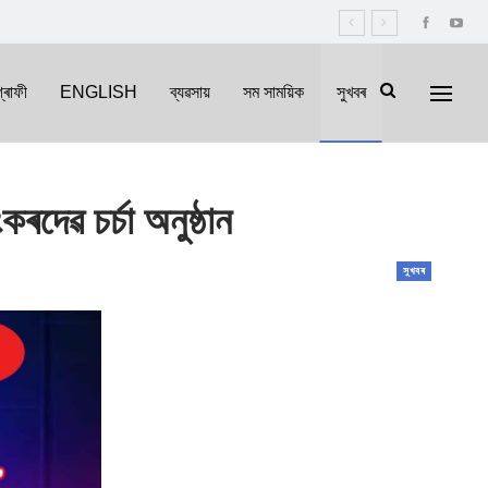
্ৰাফী
ENGLISH
ব্যৱসায়
সম সাময়িক
সুখবৰ
দেৱ চৰ্চা অনুষ্ঠান
সুখবৰ