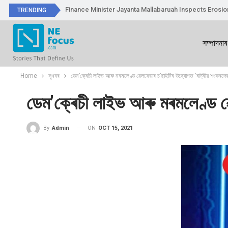
Finance Minister Jayanta Mallabaruah Inspects Erosi
TRENDING
সম্পাদনাৰ
Home
সুখবৰ
ডেম’ক্ৰেচী লাইভ আৰু মৰমলেণ্ড ৱেলফেয়াৰ চ’ছাইটিৰ উদ্যোগত ‘ৰাষ্ট্ৰীয় শংকৰদেৱ চৰ
ডেম’ক্ৰেচী লাইভ আৰু মৰমলেণ্ড ৱেল
ON
OCT 15, 2021
By
Admin