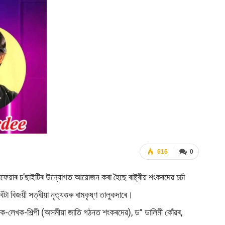
616
0
য়াৰ চ’ছাইটিৰ উদ্যোগত আয়োজন কৰা হৈছে ৰাষ্ট্ৰীয় শংকৰদেৱ চৰ্চা
া বিজয়ী সত্ৰীয়া নৃত্যগুৰু ৰামকৃষ্ণ তালুকদাৰে।
ষক-লেখক-শিল্পী (অসমীয়া জাতি গঠনত শংকৰদেৱ), ড° ডালিমী কোঁৱৰ,