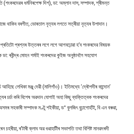
 (শংকৰদেৱৰ ধৰ্মনিৰপেক্ষ দিশ), ডা: অম্লান দাস, সম্পাদক, শ্ৰীমন্ত
ে মাজে থাকিব বৰগীত, ভোৰতাল নৃত্যৰ লগতে সত্ৰীয়া নৃত্যৰ উপাদান।
ইজ’।প্ৰতিটো প্ৰশ্নৰ উত্তৰৰ লগে লগে আগবঢ়োৱা হ’ব শংকৰদেৱ বিষয়ক
ডা: ৰবীন্দ্ৰ মোহন শৰ্মাই শংকৰদেৱ কুইজ অনুষ্ঠানলৈ সহযোগ
আহিছে লেখিকা মঞ্জু দেৱী (মালিগাঁও)। ইতিমধ্যে ‘দ্ৰৌপদীৰ কান্দোন’
িত্যৰ চৰ্চা কৰি বিশেষ অৱদান যোগাই অহা কিছু ব্যক্তিত্বক শংকৰদেৱ
মৰ সহকাৰী সম্পাদক মণ্টু শইকীয়া, ড° বুলজিৎ বুঢ়াগোহাঁই, বি এন বৰুৱা,
ন চহৰীয়া, ৰ’টাৰী ক্লাব অৱ গুৱাহাটীৰ সভাপতি তথা বিশিষ্ট মানৱদৰদী