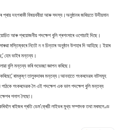
ছা’ৰ প্ৰায় দহগৰাকী বিষয়ববীয়া আৰু সদস্য।অনুষ্ঠানৰ জৰিয়তে উদীয়মান
ময়োচিত আৰু প্ৰয়োজনীয় পদক্ষেপ বুলি প্ৰশংসাৰে ওপোচাই দিছে।
 সাৰুৱা মস্তিষ্কৰে নিতৌ ন ন চিন্তাৰ অনুষ্ঠান উপহাৰ দি আহিছে। ইয়াৰ
,’ হেম ভাইৰ মন্তব্য।
োৱা বুলি মন্তব্য কৰি শুভেচ্ছা জ্ঞাপন কৰিছে।
 কৰিছো,’ ৰামকৃষ্ণ তালুকদাৰৰ মন্তব্য।আনহাতে শংকৰদেৱৰ নাটসমূহ
ন্দ পাঠকে শংকৰদেৱক লৈ এই পদক্ষেপ এক ভাল পদক্ষেপ বুলি মন্তব্য
দক্ষেপৰ শলাগ লৈছো।
 কৰিবলৈ ৰাইজৰ প্ৰতি ডেম’ক্ৰেচী লাইভৰ মুখ্য সম্পাদক তথা মৰমলেণ্ড