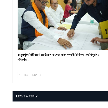
তামুলপুৰৰ নিৰ্মীয়মাণ মেডিকেল কলেজ আৰু নলবাৰী চিকিৎসা মহাবিদ্যালয়
পৰিদৰ্শন…
PREV
NEXT
LEAVE A REPLY