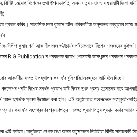
, বিশিষ্ট চৰ্মৰোগ বিশেষজ্ঞ তথা উপসভাপতি, অসম সত্ৰ মহাসভাৰ গুৱাহাটী জিলা সমিতি
দী)
তৃতা প্ৰদান কৰিব। সাংবাদিক মৰম কুমাৰে আঁত ধৰিবলগীয়া অনুষ্ঠানত বক্তৃতাৰ মাজ
 ল’ব।
শিক-দিলীপ কুমাৰ শৰ্মা আৰু দীপাংকৰ ভট্টাচাৰ্যৰ পৰিচালনাৰে ‘বিশেষ শংকৰদেৱ কু
বজাৰৰ R G Publication ৰ প্ৰকাশক ৰাকেশ গোস্বামী আৰু চন্দ্ৰ প্ৰকাশৰ প্ৰকাশক 
্নবোৰ আকৰ্ষণীয় ৰূপত উপস্থাপন কৰা হ’ব বুলি পৰিচালকদ্বয়ে জানিবলৈ দিছে।
ক্ষেপৰ প্ৰতি বিশেষ সমৰ্থন প্ৰকাশ কৰি নিজৰ দুখন গ্ৰন্থ উন্মোচনৰ বাবে আগবাঢ়ি 
্নান’ নামৰ দুখনকৈ গ্ৰন্থ উন্মোচন কৰা হ’ব। এই অনুষ্ঠানতে শংকৰদেৱৰ সংস্কৃতি-সাহ
পীক প্ৰদান কৰা হ’ব অংশগ্ৰহণৰ প্ৰমাণপত্ৰ। মঞ্চত প্ৰমাণপত্ৰ প্ৰদান কৰিব আমাৰ অস
ৰা এটি কবিতা।অনুষ্ঠানত লেখক তথা অসম আন্দোলনৰ নিৰ্যাতিত বিশিষ্ট সমাজকৰ্মী হীৰে