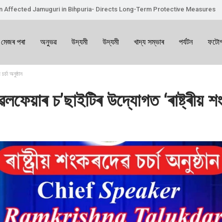
on Affected Jamuguri in Bihpuria- Directs Long-Term Protective Measures
 মেজৰ পৰা
অনুভৱ
উদ্যমী
উদ্যমী
খাদ্য সম্ভাৰ
পৰ্যটন
ফটোগ
্চা অনুষ্ঠান
ফেয়াৰ চ’ছাইটিৰ উদ্যোগত ‘ৰাষ্ট্ৰীয় শংকৰ