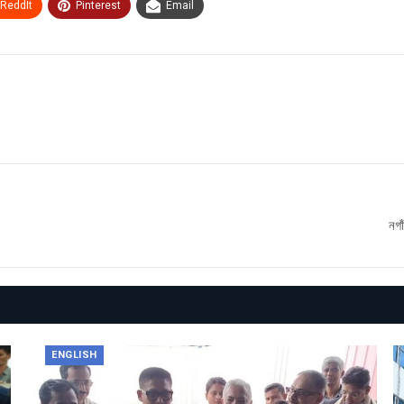
ReddIt
Pinterest
Email
নগা
ENGLISH