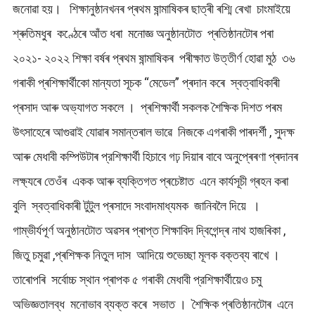
জনোৱা হয়। শিক্ষানুষ্ঠানখনৰ প্ৰথম ষান্মাষিকৰ ছাত্ৰী ৰশ্মি ৰেখা চাংমাইয়ে
শ্ৰুতিমধুৰ কণ্ঠেৰে আঁত ধৰা মনোজ্ঞ অনুষ্ঠানটোত প্ৰতিষ্ঠানটোৰ পৰা
২০২১- ২০২২ শিক্ষা বর্ষৰ প্ৰথম ষান্মাষিকৰ পৰীক্ষাত উত্তীৰ্ণ হোৱা মুঠ ৩৬
গৰাকী প্ৰশিক্ষাৰ্থীকো মান্যতা সূচক “মেডেল” প্ৰদান কৰে স্বত্বাধিকাৰী
প্ৰসাদ আৰু অভ্যাগত সকলে । প্ৰশিক্ষাৰ্থী সকলক শৈক্ষিক দিশত পৰম
উৎসাহেৰে আগুৱাই যোৱাৰ সমান্তৰাল ভাৱে নিজকে এগৰাকী পাৰদৰ্শী , সুদক্ষ
আৰু মেধাবী কম্পিউটাৰ প্রশিক্ষাৰ্থী হিচাবে গঢ় দিয়াৰ বাবে অনুপ্ৰেৰণা প্ৰদানৰ
লক্ষ্যৰে তেওঁৰ একক আৰু ব্যক্তিগত প্ৰচেষ্টাত এনে কাৰ্যসূচী গ্ৰহন কৰা
বুলি স্বত্বাধিকাৰী টুটুল প্ৰসাদে সংবাদমাধ্যমক জানিবলৈ দিয়ে ।
গাম্ভীৰ্যপূৰ্ণ অনুষ্ঠানটোত অৱসৰ প্ৰাপ্ত শিক্ষাবিদ দ্বিগেন্দ্ৰ নাথ হাজৰিকা ,
জিতু চমুৱা ,প্ৰশিক্ষক নিতুল দাস আদিয়ে শুভেচ্ছা মূলক বক্তব্য ৰাখে ।
তাৰোপৰি সৰ্বোচ্চ স্থান প্ৰাপক ৫ গৰাকী মেধাবী প্রশিক্ষাৰ্থীয়েও চমু
অভিজ্ঞতালব্ধ মনোভাব ব্যক্ত কৰে সভাত । শৈক্ষিক প্ৰতিষ্ঠানটোৰ এনে