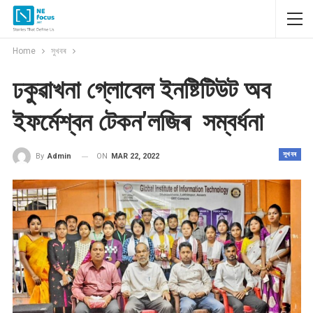
Home
সুখবৰ
ঢকুৱাখনা গ্লোবেল ইনষ্টিটিউট অব
ইফৰ্মেশ্বন টেকন’লজিৰ সম্বৰ্ধনা
সুখবৰ
ON
MAR 22, 2022
By
Admin