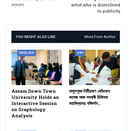
সম্বৰ্দ্ধনা
artist who is disinclined
to publicity
YOU MIGHT ALSO LIKE
More From Author
ENGLISH
সুখবৰ
Assam Down Town
তামুলপুৰৰ নিৰ্মীয়মাণ মেডিকেল
University Holds an
কলেজ আৰু নলবাৰী চিকিৎসা
Interactive Session
মহাবিদ্যালয় পৰিদৰ্শন…
on Graphology
Analysis