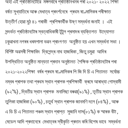
অহা এই প্ৰতিষ্ঠানটোৱে মঙ্গলবাৰে প্ৰতিষ্ঠানখনৰ পৰা ২০২১- ২০২২ শিক্ষা
বর্ষত সুখ্যাতিৰে আৰু মেধাত্ব প্ৰদর্শনেৰে প্ৰথম ষাণ্মাসিকৰ পৰীক্ষাত
উত্তীৰ্ণ হোৱা মুঠ ৪১ গৰাকী প্ৰশিক্ষাৰ্থীক উষ্ণ সম্বৰ্ধনা জনাই । এই
সন্দৰ্ভত প্ৰতিষ্ঠানটোৰ স্বত্বাধিকাৰী টুটুল প্ৰসাদৰ ব্যক্তিগত উদ্যোগত
ঢকুৱাখনা নগৰৰ ধৰমশালা ভৱন প্ৰাংগণত অনুষ্ঠিত হয় এখন সম্বৰ্ধনা সভা ।
বিশিষ্ট অৱসৰী শিক্ষাবিদ দ্বিগেন্দ্ৰ নাথ হাজৰিকা , জিতু চমুৱা আদিৰ
উপস্থিতিত অনুষ্ঠিত মান্যতা প্ৰদান অনুষ্ঠানত শৈক্ষিক প্ৰতিষ্ঠানটোৰ পৰা
২০২১-২০২২শিক্ষা বর্ষৰ প্ৰথম ষাণ্মাসিকৰ পি জি দি চি এ শিতানত সৰ্বোচ্চ
নম্বৰ প্ৰাপক তথা প্ৰথম স্থান প্ৰাপক প্ৰশিক্ষাৰ্থী ক্ৰমে আৰাধ্যা গোস্বামী
(৯২’%) , দ্বিতীয় স্থান প্ৰাপক মনালিছা বৰুৱা(৯১%) , তৃতীয় স্থান প্ৰাপক
তুলিকা হাজৰিকা (৯০%) , চতুৰ্থ স্থান প্ৰাপক জানমণি দলে (৮৪%) , আৰু
এ ডি চি এ শিতানত পঞ্চম স্থান প্ৰাপ্ত সুজানি দাস(৮১%) ক স্মাৰক বঁটা ,
মেডেল আদি প্ৰদানেৰে মেধাত্বৰ স্বীকৃতি প্ৰদান কৰি বিশেষ ভাবে সম্বৰ্ধনা