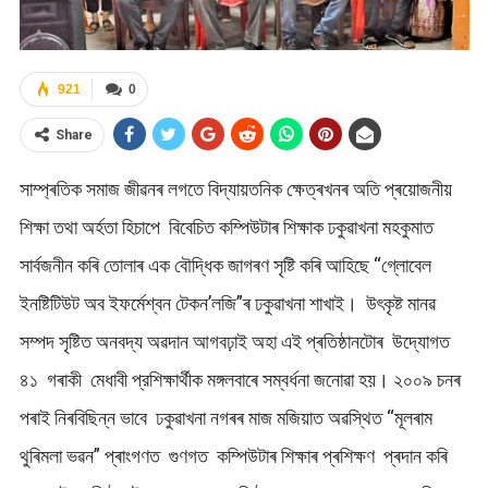
921
0
Share
সাম্প্ৰতিক সমাজ জীৱনৰ লগতে বিদ্যায়তনিক ক্ষেত্ৰখনৰ অতি প্ৰয়োজনীয়
শিক্ষা তথা অৰ্হতা হিচাপে বিবেচিত কম্পিউটাৰ শিক্ষাক ঢকুৱাখনা মহকুমাত
সাৰ্বজনীন কৰি তোলাৰ এক বৌদ্ধিক জাগৰণ সৃষ্টি কৰি আহিছে “গ্লোবেল
ইনষ্টিটিউট অব ইফৰ্মেশ্বন টেকন’লজি”ৰ ঢকুৱাখনা শাখাই। উৎকৃষ্ট মানৱ
সম্পদ সৃষ্টিত অনবদ্য অৱদান আগবঢ়াই অহা এই প্ৰতিষ্ঠানটোৰ উদ্যোগত
৪১ গৰাকী মেধাবী প্রশিক্ষাৰ্থীক মঙ্গলবাৰে সম্বৰ্ধনা জনোৱা হয়। ২০০৯ চনৰ
পৰাই নিৰবিছিন্ন ভাবে ঢকুৱাখনা নগৰৰ মাজ মজিয়াত অৱস্থিত “মূলৰাম
থুৰিমলা ভৱন” প্ৰাংগণত গুণগত কম্পিউটাৰ শিক্ষাৰ প্ৰশিক্ষণ প্ৰদান কৰি