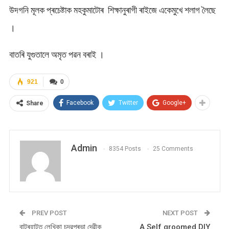
উদগনি মূলক প্ৰচেষ্টাক মহকুমাটোৰ শিক্ষানুৰাগী ৰাইজে একেমুখে শলাগ লৈছে
।
বাতৰি যুগুতালে অমৃত পৱন বৰাই ।
921
0
Facebook
Twitter
Google+
Share
Admin
8354 Posts
25 Comments
PREV POST
NEXT POST
বাটৰহাটত লেখিকা চন্দ্রপ্ৰভা দেৱীক
A Self groomed DIY