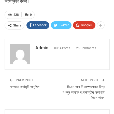
অংশগ্ৰহণ কৰিব।
428
0
Facebook
Twitter
Google+
Share
Admin
8354 Posts
25 Comments
PREV POST
NEXT POST
যোগদান কাৰ্যসূচী অনুষ্ঠিত
জিএন আৰ চি হাস্পাতালত বিশ্ব
মগজুৰ আঘাত সংক্ৰান্তীয় সজাগতা
দিৱস পালন