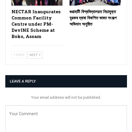
NECTAR Inaugurates
গুৱাহাটী বিশ্ববিদ্যালয়ত নিচামুক্ত
Common Facility
যুৱকৰ দ্বাৰা বিকশিত ভাৰত সংকল্প
Centre under PM-
অভিযান অনুষ্ঠিত
DevINE Scheme at
Boko, Assam
PREV
NEXT
LEAVE A REPLY
Your email address will not be published.