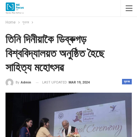
Home
সুখবৰ
তিনি দিনীয়াকৈ ডিব্ৰুগড়
বিশ্ববিদ্যালয়ত অনুষ্ঠিত হৈছে
সাহিত্য মহোৎসৱ
সুখবৰ
LAST UPDATED
MAR 19, 2024
By
Admin