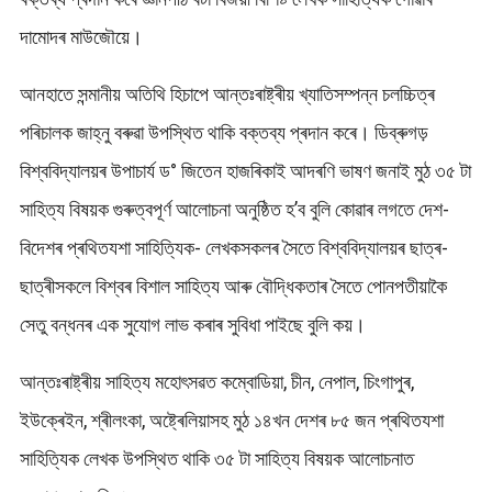
দামোদৰ মাউজৌয়ে।
আনহাতে সন্মানীয় অতিথি হিচাপে আন্তঃৰাষ্ট্ৰীয় খ্যাতিসম্পন্ন চলচ্চিত্ৰ
পৰিচালক জাহ্নু বৰুৱা উপস্থিত থাকি বক্তব্য প্ৰদান কৰে। ডিব্ৰুগড়
বিশ্ববিদ্যালয়ৰ উপাচাৰ্য ড° জিতেন হাজৰিকাই আদৰণি ভাষণ জনাই মুঠ ৩৫ টা
সাহিত্য বিষয়ক গুৰুত্বপূৰ্ণ আলোচনা অনুষ্ঠিত হ’ব বুলি কোৱাৰ লগতে দেশ-
বিদেশৰ প্ৰথিতযশা সাহিত্যিক- লেখকসকলৰ সৈতে বিশ্ববিদ্যালয়ৰ ছাত্ৰ-
ছাত্ৰীসকলে বিশ্বৰ বিশাল সাহিত্য আৰু বৌদ্ধিকতাৰ সৈতে পোনপতীয়াকৈ
সেতু বন্ধনৰ এক সুযোগ লাভ কৰাৰ সুবিধা পাইছে বুলি কয়।
আন্তঃৰাষ্ট্ৰীয় সাহিত্য মহোৎসৱত কম্বোডিয়া, চীন, নেপাল, চিংগাপুৰ,
ইউক্ৰেইন, শ্ৰীলংকা, অষ্ট্ৰেলিয়াসহ মুঠ ১৪খন দেশৰ ৮৫ জন প্ৰথিতযশা
সাহিত্যিক লেখক উপস্থিত থাকি ৩৫ টা সাহিত্য বিষয়ক আলোচনাত