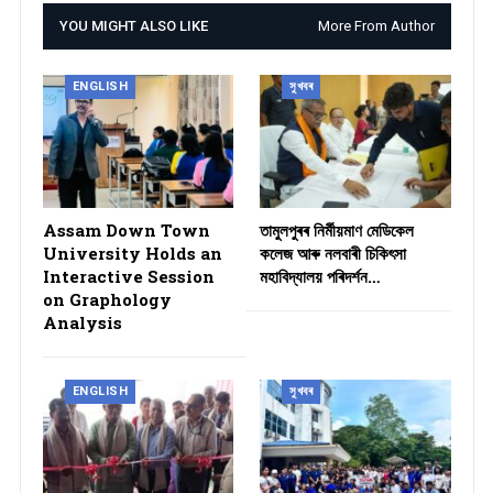
YOU MIGHT ALSO LIKE
More From Author
ENGLISH
সুখবৰ
Assam Down Town
তামুলপুৰৰ নিৰ্মীয়মাণ মেডিকেল
University Holds an
কলেজ আৰু নলবাৰী চিকিৎসা
Interactive Session
মহাবিদ্যালয় পৰিদৰ্শন…
on Graphology
Analysis
ENGLISH
সুখবৰ