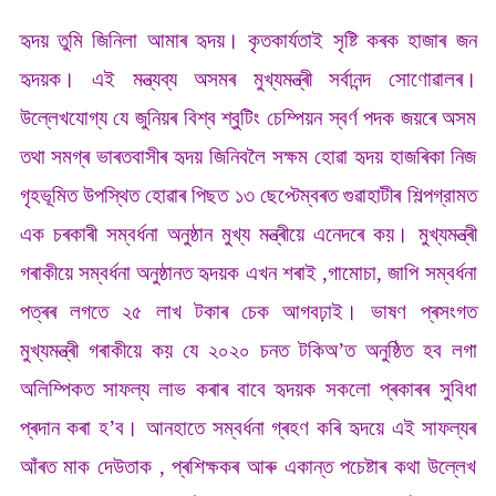
হৃদয় তুমি জিনিলা আমাৰ হৃদয়। কৃতকাৰ্যতাই সৃষ্টি কৰক হাজাৰ জন
হৃদয়ক। এই মন্ত্যব্য অসমৰ মুখ্যমন্ত্ৰী সৰ্বানন্দ সোণোৱালৰ।
উল্লেখযোগ্য যে জুনিয়ৰ বিশ্ব শ্বুটিং চেম্পিয়ন স্বৰ্ণ পদক জয়ৰে অসম
তথা সমগ্ৰ ভাৰতবাসীৰ হৃদয় জিনিবলৈ সক্ষম হোৱা হৃদয় হাজৰিকা নিজ
গৃহভূমিত উপস্থিত হোৱাৰ পিছত ১৩ ছেপ্টেম্বৰত গুৱাহাটীৰ শিল্পগ্রামত
এক চৰকাৰী সম্বৰ্ধনা অনুষ্ঠান মুখ্য মন্ত্ৰীয়ে এনেদৰে কয়। মুখ্যমন্ত্ৰী
গৰাকীয়ে সম্বৰ্ধনা অনুষ্ঠানত হৃদয়ক এখন শৰাই ,
গামোচা, জাপি সম্বৰ্ধনা
পত্ৰৰ লগতে ২৫ লাখ টকাৰ চেক আগবঢ়াই। ভাষণ প্ৰসংগত
মুখ্যমন্ত্ৰী গৰাকীয়ে কয় যে ২০২০ চনত টকিঅ’ত অনুষ্ঠিত হব লগা
অলিম্পিকত সাফল্য লাভ কৰাৰ বাবে হৃদয়ক সকলো প্ৰকাৰৰ সুবিধা
প্ৰদান কৰা হ’ব। আনহাতে সম্বৰ্ধনা গ্ৰহণ কৰি হৃদয়ে এই সাফল্যৰ
আঁৰত মাক দেউতাক , প্ৰশিক্ষকৰ আৰু একান্ত পচেষ্টাৰ কথা উল্লেখ