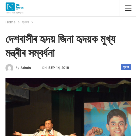
Home
সুখবৰ
দেশবাসীৰ হৃদয় জিনা হৃদয়ক মুখ্য
মন্ত্ৰীৰ সম্বৰ্ধনা
সুখবৰ
ON
SEP 14, 2018
By
Admin