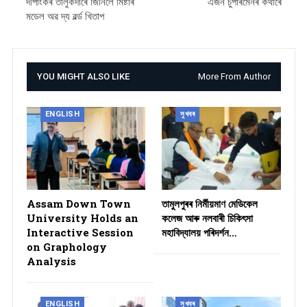
দীপাংকৰ তালুকদাৰে জিনিলে মিষ্টাৰ
এজন চুপাৰমেনৰ কথাৰে
মডেল অৱ দ্য ৱৰ্ল্ড খিতাপ
YOU MIGHT ALSO LIKE
More From Author
ENGLISH
সুখবৰ
Assam Down Town
তামুলপুৰৰ নিৰ্মীয়মাণ মেডিকেল
University Holds an
কলেজ আৰু নলবাৰী চিকিৎসা
Interactive Session
মহাবিদ্যালয় পৰিদৰ্শন…
on Graphology
Analysis
ENGLISH
সুখবৰ