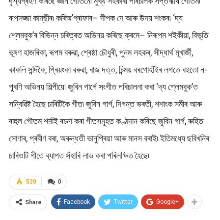
দৃশ্যগ্ৰহণ কৰিছে জ্ঞান গৌতমে৷ মুখ্য সহকাৰী পৰিচালক সপ্তঋষি গৌতম৷
ৰূপসজ্জা কাম্‌ছীৰ৷ কৰিঅ’গ্ৰাফাৰ– দীপক দে আৰু উদয় শংকৰ৷ ‘দ্য
শ্লেমবুক’ৰ বিভিন্ন চৰিত্ৰত অভিনয় কৰিছে ক্ৰমে– নিৰূপম শইকীয়া, বিভূতি
ভূষণ হাজৰিকা, ৰূপম বৰুৱা, শ্ৰেষ্ঠা চৌধুৰী, পুনম লহকৰ, সীদ্ধাৰ্থ মূখাৰ্জী,
কাকলি সন্দিকৈ, প্ৰিয়ংকা বৰুৱা, ৰাজ দত্ত, চিন্ময় বৰগোহাঁইৰ লগতে বহুতো ন-
পুৰণি অভিনয় শিল্পীয়ে৷ জুবিন গাৰ্গে সংগীত পৰিচালনা কৰা ‘দ্য শ্লেমবুক’ত
সন্বিৱিষ্ট হৈছে চাৰিটিকৈ গীত৷ জুবিন গাৰ্গ, দিগন্ত ভৰতী, শশাংক সমীৰ আৰু
ৰাহুল গৌতম শৰ্মাই ৰচনা কৰা গীতসমূহত কণ্ঠদান কৰিছে জুবিন গাৰ্গ, ৰুহিত
সোণাৰ, প্ৰবীণ বৰা, অৰুন্ধতী ভানুপ্ৰিয়া আৰু মানস বৰাই৷ ইতিমধ্যে ছবিখনিৰ
চাৰিওটি গীতে ব্যাপত সঁহাৰি লাভ কৰা পৰিলক্ষিত হৈছে৷
539
0
Facebook
Twitter
Google+
Share