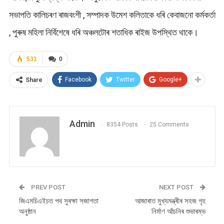
সভাপতি কালিচৰণ ৰাজবংশী , সম্পাদক উমেশ কলিতাকে ধৰি কেবাজনো কৰ্মকর্তা
, পুৰুষ মহিলা নিৰ্বিশেষে ধৰি অঞ্চলটোৰ শতাধিক ৰাইজ উপস্থিত থাকে।
531
0
Facebook
Twitter
Google+
Share
Admin
8354 Posts
25 Comments
PREV POST
NEXT POST
জিএমচিএইচত পথ সুৰক্ষা সজাগতা
আজাৰাত মুখ্যমন্ত্ৰীৰ সহজ গৃহ
অনুষ্ঠান
নিৰ্মাণ আঁচনিৰ শুভাৰম্ভ