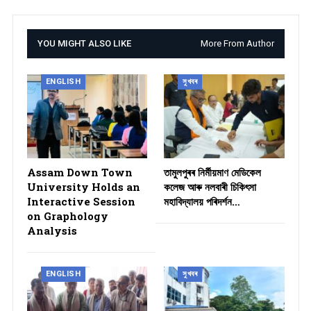
YOU MIGHT ALSO LIKE
More From Author
ENGLISH
সুখবৰ
Assam Down Town
তামুলপুৰৰ নিৰ্মীয়মাণ মেডিকেল
University Holds an
কলেজ আৰু নলবাৰী চিকিৎসা
Interactive Session
মহাবিদ্যালয় পৰিদৰ্শন…
on Graphology
Analysis
ENGLISH
সুখবৰ