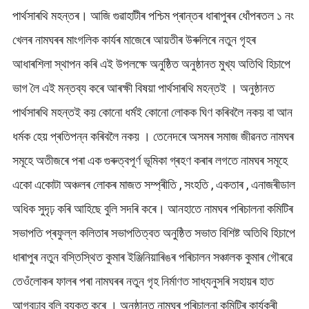
পাৰ্থসাৰথি মহন্তৰ। আজি গুৱাহাটীৰ পশ্চিম প্ৰান্তৰ ধাৰাপুৰৰ ধোঁপৰতল ১ নং
খেলৰ নামঘৰৰ মাংগলিক কাৰ্যৰ মাজেৰে আয়তীৰ উৰুলিৰে নতুন গৃহৰ
আধাৰশিলা স্থাপন কৰি এই উপলক্ষে অনুষ্ঠিত অনুষ্ঠানত মুখ্য অতিথি হিচাপে
ভাগ লৈ এই মন্তব্য কৰে আৰক্ষী বিষয়া পাৰ্থসাৰথি মহন্তই । অনুষ্ঠানত
পাৰ্থসাৰথি মহন্তই কয় কোনো ধৰ্মই কোনো লোকক ঘিণ কৰিবলৈ নকয় বা আন
ধৰ্মক হেয় প্ৰতিপন্ন কৰিবলৈ নকয় । তেনেদৰে অসমৰ সমাজ জীৱনত নামঘৰ
সমূহে অতীজৰে পৰা এক গুৰুত্বপূৰ্ণ ভূমিকা গ্ৰহণ কৰাৰ লগতে নামঘৰ সমূহে
একো একোটা অঞ্চলৰ লোকৰ মাজত সম্প্ৰীতি , সংহতি , একতাৰ , এনাজৰীডাল
অধিক সুদৃঢ় কৰি আহিছে বুলি সদৰি কৰে। আনহাতে নামঘৰ পৰিচালনা কমিটিৰ
সভাপতি প্ৰফুল্ল কলিতাৰ সভাপতিত্বত অনুষ্ঠিত সভাত বিশিষ্ট অতিথি হিচাপে
ধাৰাপুৰ নতুন বস্তিস্থিত কুমাৰ ইঞ্জিনিয়াৰিঙৰ পৰিচালন সঞ্চালক কুমাৰ গৌৰৱে
তেওঁলোকৰ ফালৰ পৰা নামঘৰৰ নতুন গৃহ নিৰ্মাণত সাধ্যনুসৰি সহায়ৰ হাত
আগবঢ়াব বুলি ব্যক্ত কৰে । অনুষ্ঠানত নামঘৰ পৰিচালনা কমিটিৰ কাৰ্যকৰী