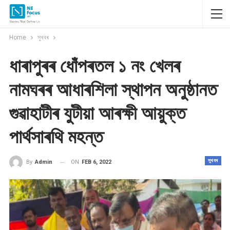
Home
সুখবৰ
ধাৰাপুৰৰ ধোঁপৰতল ১ নং খেলৰ
নামঘৰৰ আধাৰশিলা স্থাপন অনুষ্ঠানত
গুৱাহাটীৰ যুটীয়া আৰক্ষী আয়ুক্ত
পাৰ্থসাৰথি মহন্ত
সুখবৰ
ON
FEB 6, 2022
By
Admin