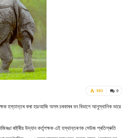
593
0
 কৰ্তৃপক্ষক হস্তান্তৰ কৰা হয়৷আজি অসম চৰকাৰৰ বন বিভাগে আনুস্থানিক ভাৱে
য়ে৷কাজিৰঙা ৰাষ্ট্ৰীয় উদ্যান কৰ্তৃপক্ষক এই হস্থান্তৰণক সেউজ প্ৰতিশ্ৰুতি