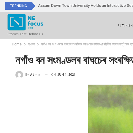
Assam Down Town University Holds an Interactive Ses
TRENDING
সম্পাদনাৰ
Home
সুখবৰ
নগাঁও বন সংমণ্ডলৰ বাঘচেৰ সংৰক্ষিত বনাঞ্চলক কাজিৰঙা ৰাষ্ট্ৰীয় উদ্যান কৰ্তৃপক্ষৰ হ
নগাঁও বন সংমণ্ডলৰ বাঘচেৰ সংৰক্ষিত 
ON
JUN 1, 2021
By
Admin