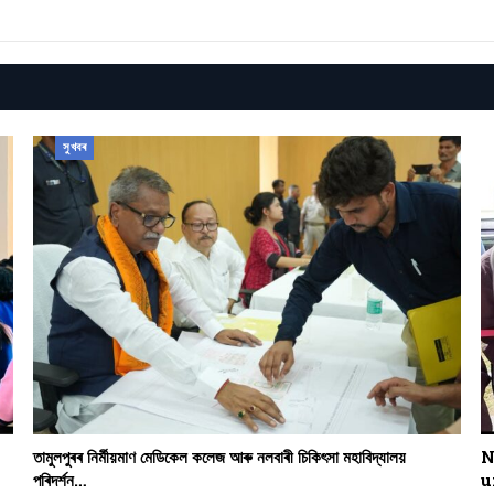
সুখবৰ
তামুলপুৰৰ নিৰ্মীয়মাণ মেডিকেল কলেজ আৰু নলবাৰী চিকিৎসা মহাবিদ্যালয়
N
পৰিদৰ্শন…
u