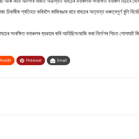
া আৰু কাৰ্বি আংলংৰ মাজত অৱস্থিত বাঘচেৰ বনাঞ্চলক সংৰক্ষিত বনাঞ্চল হিচাবে ঘ
চোৰাং চিকাৰীক প্ৰতিহত কৰিবলৈ কাজিৰঙাৰ বাবে বাঘচেৰ অত্যন্ত গুৰুত্বপূৰ্ণ বুলি বি
য়েও বাঘচেৰ সংৰক্ষিত বনাঞ্চলৰ ব্যৱহাৰ কৰি আহিছিল৷আজি কৰা নিৰ্দেশৰ পিচত গোলাঘাট 
ReddIt
Pinterest
Email