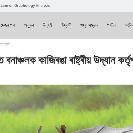
sion on Graphology Analysis
 মেজৰ পৰা
অনুভৱ
উদ্যমী
উদ্যমী
খাদ্য সম্ভাৰ
পৰ্যটন
ফটোগ
াতত অৰ্পণ
বনাঞ্চলক কাজিৰঙা ৰাষ্ট্ৰীয় উদ্যান কৰ্ত