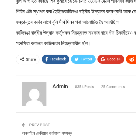
বুলি অভিহিত কৰিছে শিৱ কুমাৰে৷১৯১৯ চনত ৩,৩৬৭ হেক্টৰ পৰিসৰৰ কাজিৰঙ
শিৱিৰ এটা স্থাপন কৰা হৈছিল৷কাজিৰঙা ৰাষ্ট্ৰীয় উদ্যানৰ বন্যপ্ৰাণী আৰু 
হস্তান্তৰ কৰিব লাগে বুলি দীৰ্ঘ দিনৰ পৰা আলোচিত হৈ আহিছিল৷
কাজিৰঙা ৰাষ্ট্ৰীয় উদ্যান কৰ্তৃপক্ষৰ নিয়ন্ত্ৰণত নথকাৰ বাবে গঁড় চিকাৰী
সংৰক্ষিত বনাঞ্চল কাজিৰঙাৰ নিয়ন্ত্ৰনাধীন হ’ল।
Facebook
Twitter
Google+
Share
Admin
8354 Posts
25 Comments
PREV POST
অনলাইন কেৰিয়াৰ কৰ্মশালা সম্পন্ন