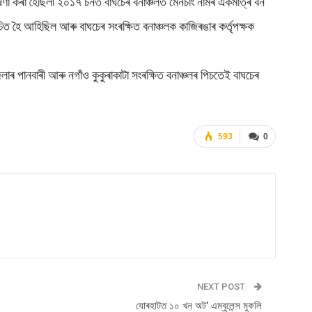
োষণা কৰা হৈছিল৷ ২০১৭ চনত বাঘচেৰ বনাঞ্চলত মেনচাং নামৰ একমাত্ৰ বন
বেচিত হৈ আহিছিল আৰু বাঘচেৰ সংৰক্ষিত বনাঞ্চলক কাজিৰঙাৰ কৰ্তৃপক্ষক
জিলাৰ পানবাৰী আৰু নগাঁও কুকুৰাকাটা সংৰক্ষিত বনাঞ্চলৰ পিচতেই বাঘচেৰ
593
0
NEXT POST
যোৰহাটত ১০ খন অট’ এম্বুলেন্স মুকলি