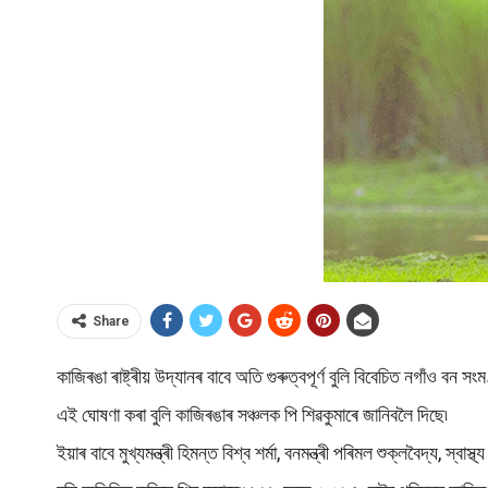
Share
কাজিৰঙা ৰাষ্ট্ৰীয় উদ্যানৰ বাবে অতি গুৰুত্বপূৰ্ণ বুলি বিবেচিত নগাঁও ব
এই ঘোষণা কৰা বুলি কাজিৰঙাৰ সঞ্চলক পি শিৱকুমাৰে জানিবলৈ দিছে৷
ইয়াৰ বাবে মুখ্যমন্ত্ৰী হিমন্ত বিশ্ব শৰ্মা, বনমন্ত্ৰী পৰিমল শুক্লবৈদ্য, স