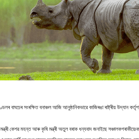
ন সংমণ্ডলৰ বাঘচেৰ সংৰক্ষিত বনাঞ্চল আজি আনুষ্ঠানিকভাৱে কাজিৰঙা ৰাষ্ট্ৰীয় উদ্যান
্বাস্থ্য মন্ত্ৰী কেশৱ মহন্ত আৰু কৃষি মন্ত্ৰী অতুল বৰাক ধন্যবাদ জনাইছে সঞ্চালকগৰাকী