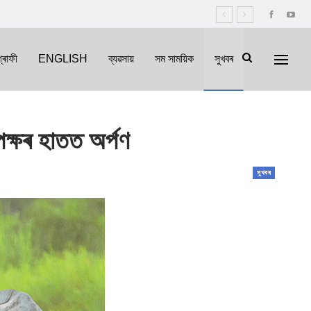
্ৰাফী
ENGLISH
ব্যৱসায়
সম সাময়িক
সুখবৰ
ৃপক্ষৰ হাতত অৰ্পণ
সুখবৰ