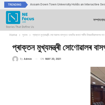
Assam Down Town University Holds an Interactive Ses
TRENDING
সম্পাদনাৰ
Home
সুখবৰ
প্ৰাক্তন মুখ্যমন্ত্ৰী সোণোৱালৰ বাসগৃহত ভাৰতীয় জনতা পাৰ্টিৰ বিষয়ববীয়াসকলৰ মত 
প্ৰাক্তন মুখ্যমন্ত্ৰী সোণোৱালৰ বা
ON
MAY 20, 2021
By
Admin