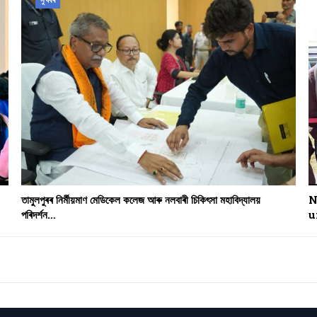
সুখবৰ
তামুলপুৰৰ নিৰ্মীয়মাণ মেডিকেল কলেজ আৰু নলবাৰী চিকিৎসা মহাবিদ্যালয়
N
পৰিদৰ্শন…
u