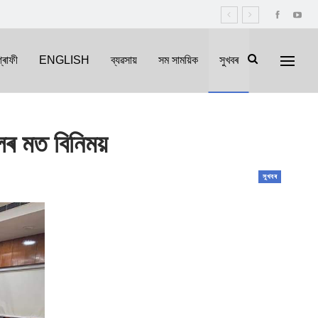
্ৰাফী
ENGLISH
ব্যৱসায়
সম সাময়িক
সুখবৰ
লৰ মত বিনিময়
সুখবৰ