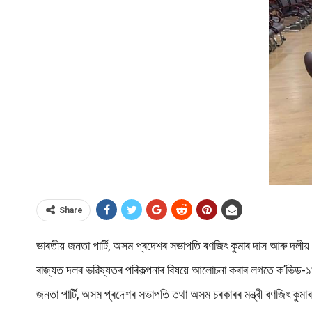
Share
ভাৰতীয় জনতা পাৰ্টি, অসম প্ৰদেশৰ সভাপতি ৰণজিৎ কুমাৰ দাস আৰু দলীয় বি
ৰাজ্যত দলৰ ভৱিষ্যতৰ পৰিকল্পনাৰ বিষয়ে আলোচনা কৰাৰ লগতে ক’ভিড-
জনতা পাৰ্টি, অসম প্ৰদেশৰ সভাপতি তথা অসম চৰকাৰৰ মন্ত্ৰী ৰণজিৎ কুমাৰ