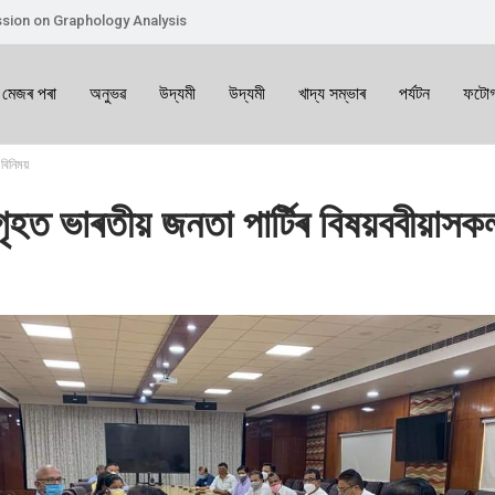
sion on Graphology Analysis
 মেজৰ পৰা
অনুভৱ
উদ্যমী
উদ্যমী
খাদ্য সম্ভাৰ
পৰ্যটন
ফটোগ
বিনিময়
সগৃহত ভাৰতীয় জনতা পাৰ্টিৰ বিষয়ববীয়াসক