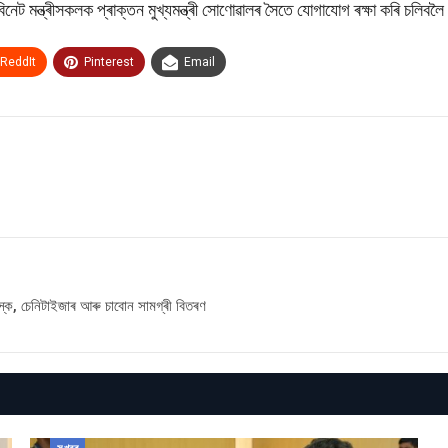
ৰ কেবিনেট মন্ত্ৰীসকলক প্ৰাক্তন মুখ্যমন্ত্ৰী সোণোৱালৰ সৈতে যোগাযোগ ৰক্ষা কৰি চলি
ReddIt
Pinterest
Email
্ক, চেনিটাইজাৰ আৰু চাবোন সামগ্ৰী বিতৰণ