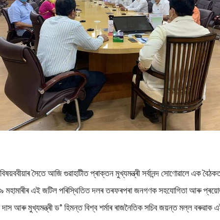
ষয়ববীয়াৰ সৈতে আজি গুৱাহাটীত প্ৰাক্তন মুখ্যমন্ত্ৰী সৰ্বানন্দ সোণোৱালে এক বৈ
১৯ মহামাৰীৰ এই জটিল পৰিস্থিতিত দলৰ তৰফৰপৰা জনগণক সহযোগিতা আৰু প্ৰয়োজ
 দাস আৰু মুখ্যমন্ত্ৰী ড° হিমন্ত বিশ্ব শৰ্মাৰ ৰাজনৈতিক সচিব জয়ন্ত মল্ল বৰুৱাক