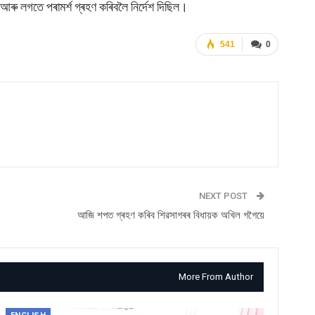
বলৈ আৰু লগতে পৰামৰ্শ গ্ৰহণ কৰিবলৈ নিৰ্দেশ দিছিল।
541
0
NEXT POST
আজি শপত গ্ৰহণ কৰিব শিৱসাগৰৰ বিধায়ক অখিল গগৈয়ে
More From Author