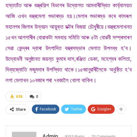
হস্ততাঁত আৰু বস্ত্ৰশিল্প বিভাগৰ উদ্যোগত আমবাৰীস্থিত কাৰ্য্যালয়ত
আজি এখন বস্ত্ৰমেলা শুভাৰম্ভ হয়।মেলাৰ শুভাৰম্ভ কৰে কামৰূপ
মহানগৰ জিলাৰ উন্নয়ন আয়ুক্ত ডক্টৰ বিজয়া চৌধুৰীয়ে।বস্ত্ৰমেলাখনত
১৫খন আগশাৰীৰ বোৱাকটা সমবায় সমিতি আৰু ৫টা বোৱনী সম্প্ৰসাৰণ
সেৱা কেন্দ্ৰৰ দ্বাৰা উৎপাদিত বস্ত্ৰসম্ভাৰ মেলাত উপলব্ধ হ’ব।
উদ্বোধনী অনুষ্ঠানত জয়ন্ত কুমাৰ দাস,ৰঞ্জিত ডেকা, মহেশ্বৰ কলিতা,
দিব্যজ্যোতি মজুমদাৰ উপস্থিত থাকে।১৫জানুৱাৰীলৈকে অনুষ্ঠিত হ’ব
লগা মেলাখন ১০বজাৰ পৰা ৭বজালৈ খোলা থাকিব।
636
0
Facebook
Twitter
Google+
Share
Admin
8353 Posts
25 Comments