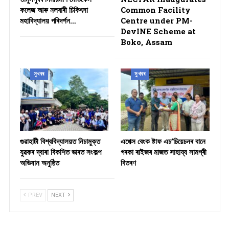
কলেজ আৰু নলবাৰী চিকিৎসা
Common Facility
মহাবিদ্যালয় পৰিদৰ্শন…
Centre under PM-
DevINE Scheme at
Boko, Assam
সুখবৰ
সুখবৰ
গুৱাহাটী বিশ্ববিদ্যালয়ত নিচামুক্ত
​এপেক্স বেংক ষ্টাফ এচ’চিয়েচনৰ বানে
যুৱকৰ দ্বাৰা বিকশিত ভাৰত সংকল্প
গৰকা ৰাইজৰ মাজত সাহায্য সামগ্ৰী
অভিযান অনুষ্ঠিত
বিতৰণ ​
PREV
NEXT