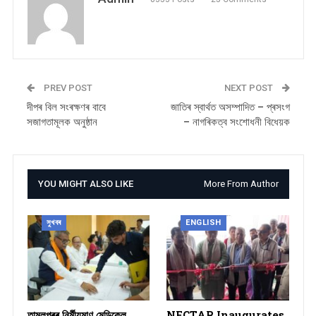
PREV POST
NEXT POST
দীপৰ বিল সংৰক্ষণৰ বাবে
জাতিৰ স্বাৰ্থত অসম্পাদিত – প্ৰসংগ
সজাগতামূলক অনুষ্ঠান
– নাগৰিকত্ব সংশোধনী বিধেয়ক
YOU MIGHT ALSO LIKE
More From Author
সুখবৰ
ENGLISH
তামুলপুৰৰ নিৰ্মীয়মাণ মেডিকেল
NECTAR Inaugurates