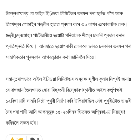
উল্লেখযোগ্য যে অইল ইণ্ডিয়া লিমিটেডৰ তৰফৰ পৰা দুৰ্লভ গগৈ আৰু
তিখেশ্বৰ গোহাইৰ পত্নীৰ হাতত প্ৰদান কৰে ৩০ লাখৰ একোখনকৈ চেক।
মন্ত্ৰী চন্দ্ৰমোহন পাটোৱাৰীয়ে দুয়োটা পৰিয়ালক শীঘ্ৰে চাকৰি প্ৰদান কৰাৰ
প্ৰতিশ্ৰুতি দিয়ে। আনহাতে দুয়োগৰাকী লোককে ভাৰত চৰকাৰৰ তৰফৰ পৰা
সাহসিকতাৰ পুৰস্কাৰ আগবঢ়োৱাৰ কথা জানিবলৈ দিয়ে।
সমান্তৰালভাৱে অইল ইণ্ডিয়া লিমিটেডৰ অধ্যক্ষ সুশীল কুমাৰ মিশ্ৰই জনায়
যে বাঘজান তৈলখাদত হোৱা বিধ্বংসী বিস্ফোৰণস্থলীত অইল কৰ্তৃপক্ষই
১২বিঘা মাটি সামৰি যিটো পুখুৰী নিৰ্মাণ কৰি উলিয়াইছিল সেই পুখুৰীটোত ডাঙৰী
নৈৰ পৰা পানী আনি আগন্তুক ১৫-২০দিনৰ ভিতৰত অগ্নিকাণ্ড নিয়ন্ত্ৰণ
কৰিবলৈ সক্ষম হ’ব।
598
0