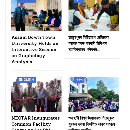
Assam Down Town
তামুলপুৰৰ নিৰ্মীয়মাণ মেডিকেল
University Holds an
কলেজ আৰু নলবাৰী চিকিৎসা
Interactive Session
মহাবিদ্যালয় পৰিদৰ্শন…
on Graphology
Analysis
ENGLISH
সুখবৰ
NECTAR Inaugurates
গুৱাহাটী বিশ্ববিদ্যালয়ত নিচামুক্ত
Common Facility
যুৱকৰ দ্বাৰা বিকশিত ভাৰত সংকল্প
Centre under PM-
অভিযান অনুষ্ঠিত