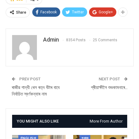
Facebook
Twitter
Google+
Share
Admin
8354 Posts
25 Comments
PREV POST
NEXT POST
ৰাজীৱ গান্ধী খেল ৰত্ন বঁটাৰ বাবে
প্ৰীয়াক্ষীলৈ শুভকামনাৰে..
নিৰ্বাচিত স্বৰ্ণকন্যাৰ নাম
YOU MIGHT ALSO LIKE
More From Author
ENGLISH
সুখবৰ