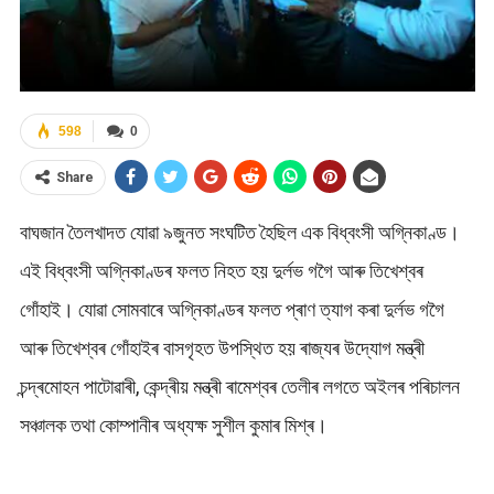
598
0
Share
বাঘজান তৈলখাদত যোৱা ৯জুনত সংঘটিত হৈছিল এক বিধ্বংসী অগ্নিকাণ্ড।
এই বিধ্বংসী অগ্নিকাণ্ডৰ ফলত নিহত হয় দুৰ্লভ গগৈ আৰু তিখেশ্বৰ
গোঁহাই। যোৱা সোমবাৰে অগ্নিকাণ্ডৰ ফলত প্ৰাণ ত্যাগ কৰা দুৰ্লভ গগৈ
আৰু তিখেশ্বৰ গোঁহাইৰ বাসগৃহত উপস্থিত হয় ৰাজ্যৰ উদ্যোগ মন্ত্ৰী
চন্দ্ৰমোহন পাটোৱাৰী, কেন্দ্ৰীয় মন্ত্ৰী ৰামেশ্বৰ তেলীৰ লগতে অইলৰ পৰিচালন
সঞ্চালক তথা কোম্পানীৰ অধ্যক্ষ সুশীল কুমাৰ মিশ্ৰ।