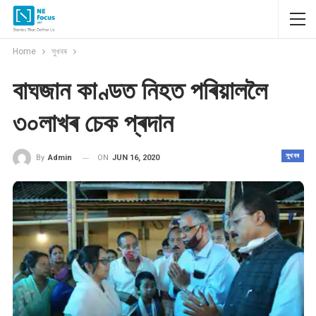
Home
সুখবৰ
বাঘজান কাণ্ডত নিহত পৰিয়াললৈ
৩০লাখৰ চেক প্ৰদান
সুখবৰ
ON
JUN 16, 2020
By
Admin