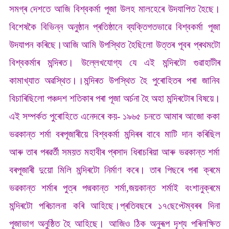
সমগ্ৰ দেশতে আজি বিশ্বকৰ্মা পূজা উলহ মালহেৰে উদযাপিত হৈছে।
বিশেষকৈ বিভিন্ন অনুষ্ঠান প্ৰতিষ্ঠানে ব্যক্তিগতভাৱে বিশ্বকৰ্মা পূজা
উদযাপন কৰিছে।আজি আমি উপস্থিত হৈছিলো উত্তৰ পূবৰ প্ৰথমটো
বিশ্বকৰ্মাৰ মন্দিৰত। উল্লেখযোগ্য যে এই মন্দিৰটো গুৱাহাটীৰ
কামাখ্যাত অৱস্থিত।।মন্দিৰত উপস্থিত হৈ পুৰোহিতৰ পৰা জানিব
বিচাৰিছিলো পঞ্চদশ শতিকাৰ পৰা পূজা অৰ্চনা হৈ অহা মন্দিৰটোৰ বিষয়ে।
এই সম্পৰ্কত পুৰোহিতে এনেদৰে কয়- ১৯৬৫ চনতে আমাৰ আজো ককা
ভৱকান্ত শৰ্মা বৰপূজাৰীয়ে বিশ্বকৰ্মা মন্দিৰৰ বাবে মাটি দান কৰিছিল
আৰু তাৰ পৰৱৰ্তী সময়ত মহাবীৰ প্ৰসাদ ধিৰাচৰিয়া আৰু ভৱকান্ত শৰ্মা
বৰপূজাৰী দুয়ো মিলি মন্দিৰটো নিৰ্মাণ কৰে। তাৰ পিছৰে পৰা ক্ৰমে
ভৱকান্ত শৰ্মাৰ পুত্ৰ পদ্মকান্ত শৰ্মা,জয়কান্ত শৰ্মাই বংশানুক্ৰমে
মন্দিৰটো পৰিচালনা কৰি আহিছে।প্ৰতিবছৰে ১৭ছেপ্টেম্বৰৰ দিনা
পূজাভাগ অনুষ্ঠিত হৈ আহিছে। আজিও ঠিক অনুৰূপ দৃশ্য পৰিলক্ষিত