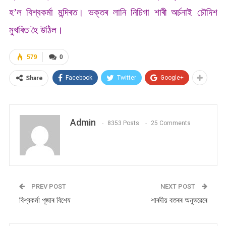
হ’ল বিশ্বকৰ্মা মন্দিৰত। ভক্তৰ লানি নিচিগা শাৰী অৰ্চনাই চৌদিশ
মুখৰিত হৈ উঠিল।
579
0
Facebook
Twitter
Google+
Share
Admin
8353 Posts
25 Comments
PREV POST
NEXT POST
বিশ্বকৰ্মা পূজাৰ বিশেষ
শাৰদীয় বতৰৰ অনুভৱেৰে