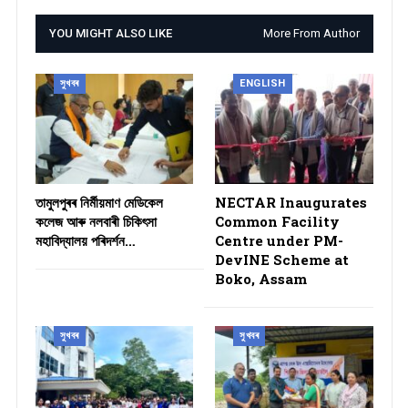
YOU MIGHT ALSO LIKE
More From Author
সুখবৰ
ENGLISH
তামুলপুৰৰ নিৰ্মীয়মাণ মেডিকেল
NECTAR Inaugurates
কলেজ আৰু নলবাৰী চিকিৎসা
Common Facility
মহাবিদ্যালয় পৰিদৰ্শন…
Centre under PM-
DevINE Scheme at
Boko, Assam
সুখবৰ
সুখবৰ