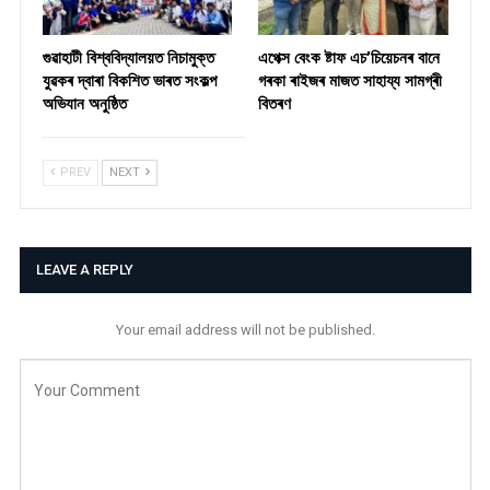
গুৱাহাটী বিশ্ববিদ্যালয়ত নিচামুক্ত
​এপেক্স বেংক ষ্টাফ এচ’চিয়েচনৰ বানে
যুৱকৰ দ্বাৰা বিকশিত ভাৰত সংকল্প
গৰকা ৰাইজৰ মাজত সাহায্য সামগ্ৰী
অভিযান অনুষ্ঠিত
বিতৰণ ​
PREV
NEXT
LEAVE A REPLY
Your email address will not be published.