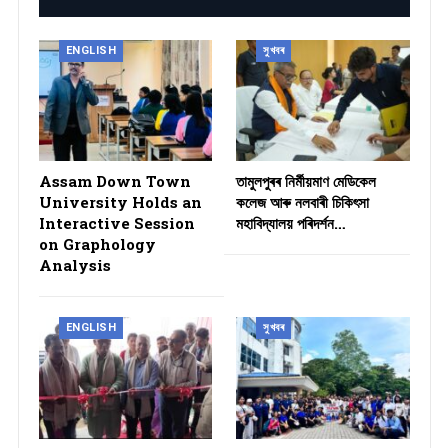
ENGLISH
সুখবৰ
Assam Down Town
তামুলপুৰৰ নিৰ্মীয়মাণ মেডিকেল
University Holds an
কলেজ আৰু নলবাৰী চিকিৎসা
Interactive Session
মহাবিদ্যালয় পৰিদৰ্শন…
on Graphology
Analysis
ENGLISH
সুখবৰ