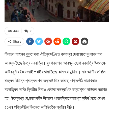
443
0
Share
নীলাচল পাহাৰৰ বুকুত থকা ঐতিহ্যমণ্ডিত কামাখ্যা দেৱালয়ত বুধবাৰৰ পৰা
আৰম্ভ হৈছে চৈত্ৰ নৱৰাত্ৰি। বুধবাৰৰ পৰা আৰম্ভ হোৱা নৱৰাত্ৰি উপলক্ষে
আটকধুনীয়াকৈ সজাই পৰাই তোলা হৈছে কামাখ্যা মন্দিৰ । মাৰ আশীষ ল’বলৈ
ৰাজ্যৰ বিভিন্ন প্ৰান্তৰ পৰা ভক্তই ভিৰ কৰিছে শক্তিপীঠ কামাখ্যাত ।
নৱৰাত্ৰিৰ আজি দ্বিতীয় দিনাও কেইবা সহস্ৰাধিক ভক্তপ্ৰাণ ৰাইজৰ সমাগম
হয় ৷ উল্লেখ্য যে,মহানগৰীৰ নীলাচল পাহাৰস্থিত কামাখ্যা মন্দিৰ হৈছে দেশৰ
৫১খন শক্তিপীঠৰ ভিতৰত আটাইতকৈ প্ৰাচীন পীঠ।