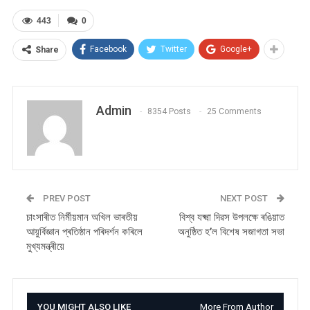
443
0
Facebook
Twitter
Google+
Share
Admin
8354 Posts
25 Comments
PREV POST
NEXT POST
চাংসাৰীত নিৰ্মীয়মান অখিল ভাৰতীয়
বিশ্ব যক্ষ্মা দিৱস উপলক্ষে ৰঙিয়াত
আয়ুৰ্বিজ্ঞান প্ৰতিষ্ঠান পৰিদৰ্শন কৰিলে
অনুষ্ঠিত হ’ল বিশেষ সজাগতা সভা
মুখ্যমন্ত্ৰীয়ে
YOU MIGHT ALSO LIKE
More From Author