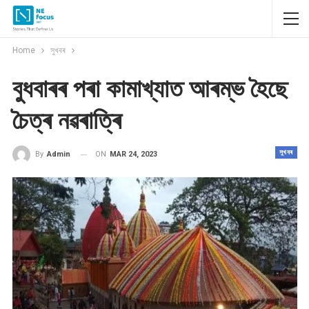
Home
সুখবৰ
বুধবাৰৰ পৰা কামাখ্যাত আৰম্ভ হৈছে
চৈত্ৰ নৱৰাত্ৰি
সুখবৰ
ON
MAR 24, 2023
By
Admin