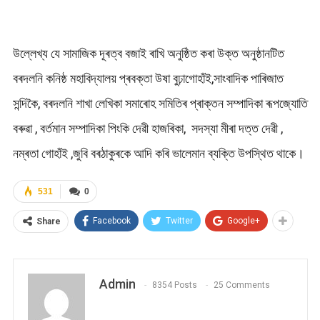
উল্লেখ্য যে সামাজিক দূৰত্ব বজাই ৰাখি অনুষ্ঠিত কৰা উক্ত অনুষ্ঠানটিত
বৰদলনি কনিষ্ঠ মহাবিদ্যালয় প্ৰবক্তা উষা বুঢ়াগোহাঁই,সাংবাদিক পাৰিজাত
সন্দিকৈ, বৰদলনি শাখা লেখিকা সমাৰোহ সমিতিৰ প্ৰাক্তন সম্পাদিকা ৰূপজ্যোতি
বৰুৱা , বৰ্তমান সম্পাদিকা পিংকি দেৱী হাজৰিকা, সদস্যা মীৰা দত্ত দেৱী ,
নম্ৰতা গোহাঁই ,জুবি বৰঠাকুৰকে আদি কৰি ভালেমান ব্যক্তি উপস্থিত থাকে।
531
0
Facebook
Twitter
Google+
Share
Admin
8354 Posts
25 Comments