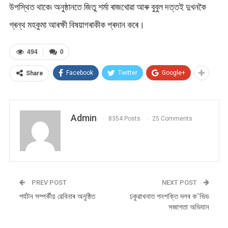
উপস্থিত থাকে৷ অনুষ্ঠানতে জিতু শৰ্মা ৰাজখোৱা আৰু বুবুল দত্তই দুখনকৈ
গ্ৰন্থ মহকুমা আৰক্ষী বিষয়াগৰাকীক প্ৰদান কৰে।
494
0
Facebook
Twitter
Google+
Share
Admin
8354 Posts
25 Comments
PREV POST
NEXT POST
পৰ্যটন সম্পৰ্কীয় ৱেবিনাৰ অনুষ্ঠিত
ঢকুৱাখনাত গনশক্তি দলৰ ক`ভিড
সজাগতা অভিযান