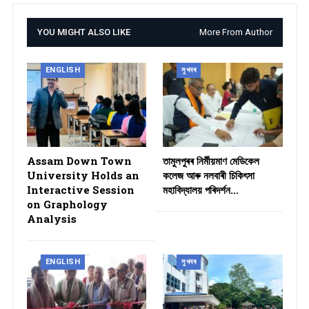
YOU MIGHT ALSO LIKE
More From Author
ENGLISH
সুখবৰ
Assam Down Town
তামুলপুৰৰ নিৰ্মীয়মাণ মেডিকেল
University Holds an
কলেজ আৰু নলবাৰী চিকিৎসা
Interactive Session
মহাবিদ্যালয় পৰিদৰ্শন…
on Graphology
Analysis
ENGLISH
সুখবৰ