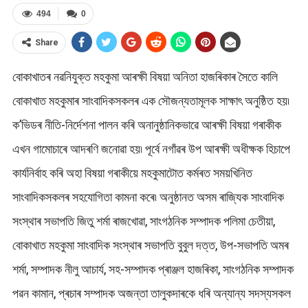
494
0
Share
বোকাখাতৰ নৱনিযুক্ত মহকুমা আৰক্ষী বিষয়া অনিতা হাজৰিকাৰ সৈতে কালি
বোকাখাত মহকুমাৰ সাংবাদিকসকলৰ এক সৌজন্যতামূলক সাক্ষাৎ অনুষ্ঠিত হয়৷
ক’ভিডৰ নীতি-নির্দেশনা পালন কৰি অনানুষ্ঠানিকভাৱে আৰক্ষী বিষয়া গৰাকীক
এখন গামোচাৰে আদৰণি জনোৱা হয়৷ পূৰ্বে নগাঁৱৰ উপ আৰক্ষী অধীক্ষক হিচাপে
কাৰ্যনিৰ্বাহ কৰি অহা বিষয়া গৰাকীয়ে মহকুমাটোত কর্মৰত সময়খিনিত
সাংবাদিকসকলৰ সহযোগিতা কামনা কৰে৷ অনুষ্ঠানত অসম ৰাজ্যিক সাংবাদিক
সংস্থাৰ সভাপতি জিতু শর্মা ৰাজখোৱা, সাংগঠনিক সম্পাদক পলিমা চেতীয়া,
বোকাখাত মহকুমা সাংবাদিক সংস্থাৰ সভাপতি বুবুল দত্ত, উপ-সভাপতি অমৰ
শর্মা, সম্পাদক নীলু আচার্য, সহ-সম্পাদক প্ৰাঞ্জল হাজৰিকা, সাংগঠনিক সম্পাদক
পৱন কামান, প্ৰচাৰ সম্পাদক অজন্তা তালুকদাৰকে ধৰি অন্যান্য সদস্যসকল