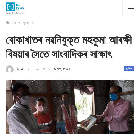
Home
সুখবৰ
বোকাখাতৰ নৱনিযুক্ত মহকুমা আৰক্ষী
বিষয়াৰ সৈতে সাংবাদিকৰ সাক্ষাৎ
সুখবৰ
ON
JUN 12, 2021
By
Admin