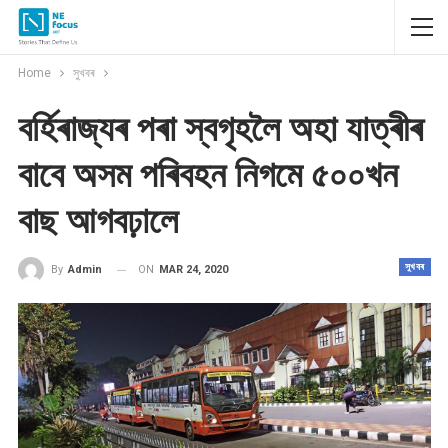
Home
সুখবৰ
বৰ্হিৰাজ্যৰ পৰা স্বগৃহলৈ অহা যাত্ৰীৰ
বাবে অসম পৰিবহন নিগমে ৫০০খন
বাছ আগবঢ়ালে
সুখবৰ
ON
MAR 24, 2020
By
Admin