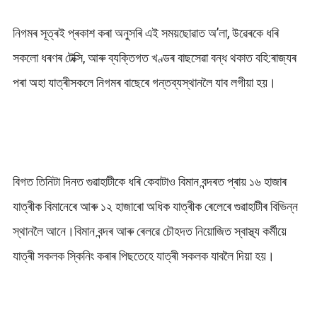
নিগমৰ সূত্ৰই প্ৰকাশ কৰা অনুসৰি এই সময়ছোৱাত অ’লা, উৱেৰকে ধৰি
সকলো ধৰণৰ টেক্সি, আৰু ব্যক্তিগত খণ্ডৰ বাছসেৱা বন্ধ থকাত বহি:ৰাজ্যৰ
পৰা অহা যাত্ৰীসকলে নিগমৰ বাছেৰে গন্তব্যস্থানলৈ যাব লগীয়া হয়।
বিগত তিনিটা দিনত গুৱাহাটীকে ধৰি কেবাটাও বিমান বন্দৰত প্ৰায় ১৬ হাজাৰ
যাত্ৰীক বিমানেৰে আৰু ১২ হাজাৰো অধিক যাত্ৰীক ৰেলেৰে গুৱাহাটীৰ বিভিন্ন
স্থানলৈ আনে।বিমান বন্দৰ আৰু ৰেলৱে চৌহদত নিয়োজিত স্বাস্থ্য কৰ্মীয়ে
যাত্ৰী সকলক স্কিনিং কৰাৰ পিছতেহে যাত্ৰী সকলক যাবলৈ দিয়া হয়।