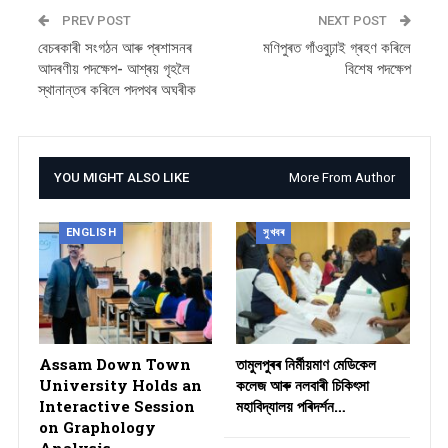
PREV POST
NEXT POST
বেচৰকাৰী সংগঠন আৰু প্ৰশাসনৰ
মণিপুৰত গাঁওবুঢ়াই গ্ৰহণ কৰিলে
আদৰণীয় পদক্ষেপ- আশ্ৰয় গৃহলৈ
বিশেষ পদক্ষেপ
স্থানান্তৰ কৰিলে পদপথৰ অঘৰীক
YOU MIGHT ALSO LIKE
More From Author
ENGLISH
সুখবৰ
Assam Down Town
তামুলপুৰৰ নিৰ্মীয়মাণ মেডিকেল
University Holds an
কলেজ আৰু নলবাৰী চিকিৎসা
Interactive Session
মহাবিদ্যালয় পৰিদৰ্শন…
on Graphology
Analysis