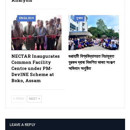
ENGLISH
সুখবৰ
NECTAR Inaugurates
গুৱাহাটী বিশ্ববিদ্যালয়ত নিচামুক্ত
Common Facility
যুৱকৰ দ্বাৰা বিকশিত ভাৰত সংকল্প
Centre under PM-
অভিযান অনুষ্ঠিত
DevINE Scheme at
Boko, Assam
PREV
NEXT
LEAVE A REPLY