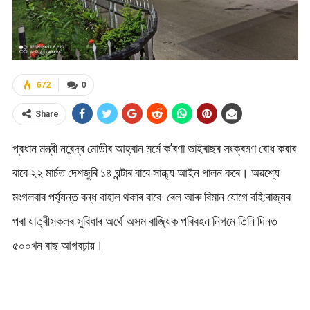
672
0
Share
প্ৰধান মন্ত্ৰী নৰেন্দ্ৰ মোডীৰ আহ্বান মৰ্মে ক’ৰণা ভাইৰাছৰ সংক্ৰমণ ৰোধ কৰাৰ
বাবে ২২ মাৰ্চত দেশজুৰি ১৪ ঘন্টাৰ বাবে সান্ধ্য আইন পালন কৰে। অৱশ্যে
মংগলবাৰ পৰ্য্যন্ত বন্ধ বাহাল থকাৰ বাবে ৰেল আৰু বিমান যোগে বহি:ৰাজ্যৰ
পৰা যাত্ৰীসকলৰ সুবিধাৰ অৰ্থে অসম ৰাজ্যিক পৰিবহন নিগমে তিনি দিনত
৫০০খন বাছ আগবঢ়ায়।