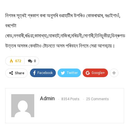
নিগমৰ সূত্ৰই প্ৰকাশ কৰা অনুসৰি গুৱাহাটীৰ উপৰিও কোকৰাঝাৰ, বঙাইগাওঁ,
বৰপেটা
ৰোড,নলবাৰী,ৰঙিয়া,কামাখ্যা,যোৰহাট,নাজিৰা,মৰিয়নী,সোণাৰী,তিনিচুকীয়া,ডিব্ৰুগড
উত্তৰ অসমৰ কেবাটাও ষ্টেচনতে অসম পৰিবহন নিগমে সেৱা আগবঢ়ায়।
672
0
Facebook
Twitter
Google+
Share
Admin
8354 Posts
25 Comments