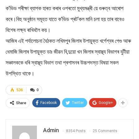
ক’ভিড পৰীক্ষা ব্যাপক হাৰত কৰাৰ ওপৰতো মুখ্যমন্ত্ৰী য়ে গুৰুত্ব আৰোপ
কৰে।বিহু অনুষ্ঠান সমূহত যাতে ক’ভিড প্ৰট’কল মানি চলা হয় তাৰ বাবেও
বিশেষ লক্ষ্য ৰাখিবলৈ কয়।
আজিৰ এই পৰ্যালোচনা বৈঠকত লখিমপুৰ জিলাৰ উপায়ুক্ত খৰ্গেশ্বৰ পেগু আৰু
ধেমাজি জিলাৰ উপায়ুক্ত ডাঃ জীৱন বি,দুয়ো খন জিলাৰ স্বাস্থ্য বিভাগৰ যুটীয়া
সঞ্চালককে ধৰি স্বাস্থ্য বিভাগ তথা প্ৰশাসনৰ উচ্চপদস্ত বিষয়া সকল
উপস্থিত থাকে।
536
0
Facebook
Twitter
Google+
Share
Admin
8354 Posts
25 Comments