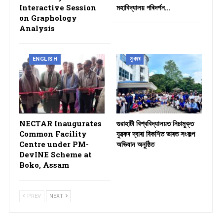
Interactive Session
মহাবিদ্যালয় পৰিদৰ্শন…
on Graphology
Analysis
ENGLISH
সুখবৰ
NECTAR Inaugurates
গুৱাহাটী বিশ্ববিদ্যালয়ত নিচামুক্ত
Common Facility
যুৱকৰ দ্বাৰা বিকশিত ভাৰত সংকল্প
Centre under PM-
অভিযান অনুষ্ঠিত
DevINE Scheme at
Boko, Assam
PREV
NEXT