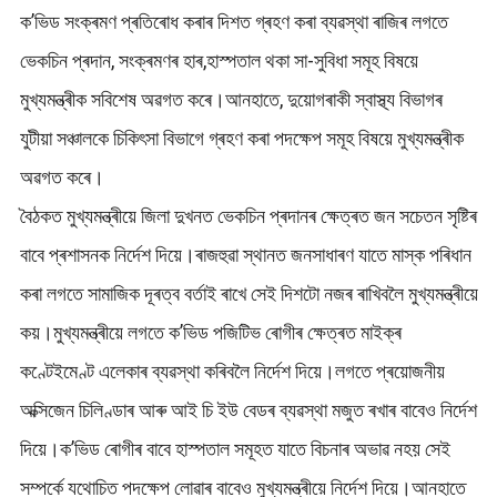
ক’ভিড সংক্ৰমণ প্ৰতিৰোধ কৰাৰ দিশত গ্ৰহণ কৰা ব্যৱস্থা ৰাজিৰ লগতে
ভেকচিন প্ৰদান, সংক্ৰমণৰ হাৰ,হাস্পতাল থকা সা-সুবিধা সমূহ বিষয়ে
মুখ্যমন্ত্ৰীক সবিশেষ অৱগত কৰে।আনহাতে, দুয়োগৰাকী স্বাস্থ্য বিভাগৰ
যুটীয়া সঞ্চালকে চিকিৎসা বিভাগে গ্ৰহণ কৰা পদক্ষেপ সমূহ বিষয়ে মুখ্যমন্ত্ৰীক
অৱগত কৰে।
বৈঠকত মুখ্যমন্ত্ৰীয়ে জিলা দুখনত ভেকচিন প্ৰদানৰ ক্ষেত্ৰত জন সচেতন সৃষ্টিৰ
বাবে প্ৰশাসনক নিৰ্দেশ দিয়ে।ৰাজহুৱা স্থানত জনসাধাৰণ যাতে মাস্ক পৰিধান
কৰা লগতে সামাজিক দূৰত্ব বৰ্তাই ৰাখে সেই দিশটো নজৰ ৰাখিবলৈ মুখ্যমন্ত্ৰীয়ে
কয়।মুখ্যমন্ত্ৰীয়ে লগতে ক’ভিড পজিটিভ ৰোগীৰ ক্ষেত্ৰত মাইক্ৰ
কণ্টেইমেণ্ট এলেকাৰ ব্যৱস্থা কৰিবলৈ নিৰ্দেশ দিয়ে।লগতে প্ৰয়োজনীয়
অক্সিজেন চিলিণ্ডাৰ আৰু আই চি ইউ বেডৰ ব্যৱস্থা মজুত ৰখাৰ বাবেও নিৰ্দেশ
দিয়ে।ক’ভিড ৰোগীৰ বাবে হাস্পতাল সমূহত যাতে বিচনাৰ অভাৱ নহয় সেই
সম্পৰ্কে যথোচিত পদক্ষেপ লোৱাৰ বাবেও মুখ্যমন্ত্ৰীয়ে নিৰ্দেশ দিয়ে।আনহাতে