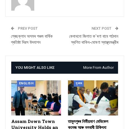
PREV POST
NEXT POST
প্ৰেছক্লাব অসমৰ পঞ্চম বাৰ্ষিক
কেবাখনো জিলাত ক`ৰণা বাবে পাঠদান
প্ৰতিষ্ঠা দিৱস উদযাপন
স্থগিত থাকিব-ঘোষণা স্বাস্থ্যমন্ত্রীৰ
YOU MIGHT ALSO LIKE
More From Author
ENGLISH
সুখবৰ
Assam Down Town
তামুলপুৰৰ নিৰ্মীয়মাণ মেডিকেল
University Holds an
কলেজ আৰু নলবাৰী চিকিৎসা