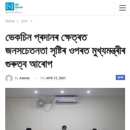
Home
সুখবৰ
ভেকচিন প্ৰদানৰ ক্ষেত্ৰত
জনসচেতনতা সৃষ্টিৰ ওপৰত মুখ্যমন্ত্ৰীৰ
গুৰুত্ব আৰোপ
সুখবৰ
ON
APR 17, 2021
By
Admin