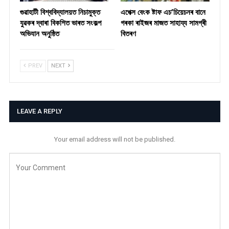
গুৱাহাটী বিশ্ববিদ্যালয়ত নিচামুক্ত
​এপেক্স বেংক ষ্টাফ এচ’চিয়েচনৰ বানে
যুৱকৰ দ্বাৰা বিকশিত ভাৰত সংকল্প
গৰকা ৰাইজৰ মাজত সাহায্য সামগ্ৰী
অভিযান অনুষ্ঠিত
বিতৰণ ​
PREV
NEXT
LEAVE A REPLY
Your email address will not be published.