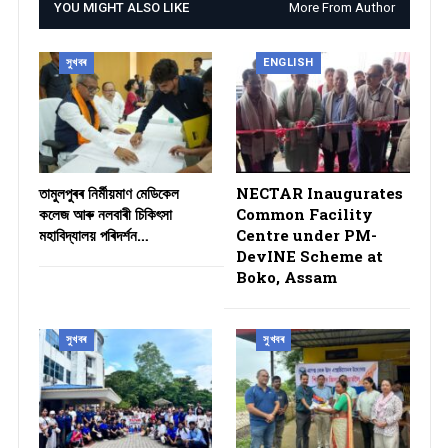
YOU MIGHT ALSO LIKE
More From Author
সুখবৰ
ENGLISH
তামুলপুৰৰ নিৰ্মীয়মাণ মেডিকেল
NECTAR Inaugurates
কলেজ আৰু নলবাৰী চিকিৎসা
Common Facility
মহাবিদ্যালয় পৰিদৰ্শন…
Centre under PM-
DevINE Scheme at
Boko, Assam
সুখবৰ
সুখবৰ