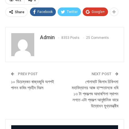
Facebook
Twitter
Google+
Share
Admin
8353 Posts
25 Comments
PREV POST
NEXT POST
১০ ডিচেম্বৰত ৰাজ্যজুৰি অগপই
গোলাঘাট জিলাৰ চিকিৎসা
পালন কৰিব শ্বহীদ দিৱস
মহাবিদ্যালয় আৰু হাস্পতালকে ধৰি
১৩ টা প্ৰকল্পৰ আধাৰশিলা স্থাপন
লগতে এটা প্ৰকল্প আনুষ্ঠানিক ভাৱে
উদ্বোধন মুখ্যমন্ত্ৰীৰ