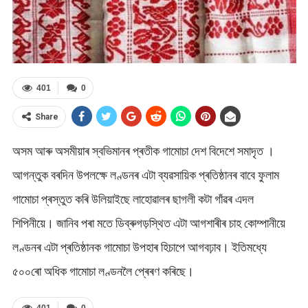
401
0
Share
অসম আৰু অসমীয়াৰ স্বভিমানৰ প্ৰতীক গামোচা দেশ‌ বিদেশে সমাদৃত ।
আগন্তুক বৰদিন উপলক্ষে লণ্ডনৰ এটা ব্যৱসায়িক প্ৰতিষ্ঠানৰ বাবে ফুলাম
গামোচা প্ৰস্তুত কৰি উলিয়াইছে লাহোৱালৰ ছাগলী কটা গাঁৱৰ এদল
শিপিনীয়ে। জানিব পৰা মতে ডিব্ৰুগড়স্থিত এটা আগশাৰীৰ চাহ কোম্পানীয়ে
লণ্ডনৰ এটা প্ৰতিষ্ঠানক গামোচা উপহাৰ হিচাপে আগবঢ়াব। ইতিমধ্যে
৫০০ৰো অধিক গামোচা লণ্ডনলৈ প্ৰেৰণ কৰিছে।
401
0