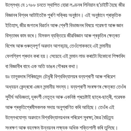
উল্লেখ্য যে ১৭৮৮ চনতে স্থাপিত হোৱা লণ্ডনৰ লিনিয়ান ছ’চাইটি হৈছে জীৱ
বিজ্ঞানৰ বিশ্বৰ আটাইতকৈ পুৰণি সক্ৰিয় অনুষ্ঠান। এই অনুষ্ঠানে প্ৰাকৃতিক
ইতিহাস, জীৱ জগতৰ বিৱৰ্তন আৰু শ্ৰেণী বিভাজনৰ বিষয়ে গৱেষণা আৰু জ্ঞান
বিস্তাৰৰ কাম কৰে। যিসকল ব্যক্তিয়ে জীৱবিজ্ঞান আৰু প্ৰকৃতিৰ ক্ষেত্ৰত
বিশেষ আৰু গুৰুত্বপূৰ্ণ অৱদান আগবঢ়ায়, তেওঁলোককহে এই সন্মানীয়
ফেলশ্বিপ প্ৰদান কৰা হয়। সেয়েহে এই সন্মান লাভ কৰাটো যিকোনো শিক্ষাবিদ
বা বিজ্ঞানীৰ বাবে এক অতি ডাঙৰ গৌৰৱৰ কথা।
ডঃ তালুকদাৰ গিৰিজানন্দ চৌধুৰী বিশ্ববিদ্যালয়ৰ বন্যপ্ৰাণী আৰু পৰিৱেশ
অধ্যয়ন কেন্দ্ৰৰো এজন সন্মানীয় সদস্য। বন্যপ্ৰাণী সংৰক্ষণৰ ক্ষেত্ৰত তেওঁৰ
সুদীৰ্ঘ অভিজ্ঞতা, দূৰদৰ্শী নেতৃত্ব আৰু একনিষ্ঠ প্ৰচেষ্টাই ছাত্ৰ-ছাত্ৰী, গৱেষক
আৰু প্ৰকৃতিপ্ৰেমীসকলক সদায় অনুপ্ৰাণিত কৰি আহিছে। তেওঁৰ এই
উল্লেখযোগ্য অৱদানে বিশ্ববিদ্যালয়খনৰ পৰিৱেশ সুৰক্ষা, জৈৱ বৈচিত্ৰ্য
সংৰক্ষণ আৰু বহনক্ষম উন্নয়নৰ লক্ষ্যক অধিক শক্তিশালী কৰি তুলিছে।