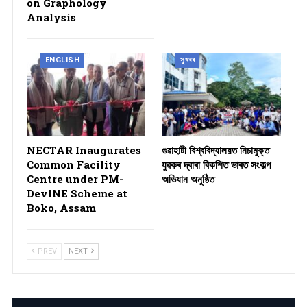
on Graphology
Analysis
ENGLISH
সুখবৰ
NECTAR Inaugurates
গুৱাহাটী বিশ্ববিদ্যালয়ত নিচামুক্ত
Common Facility
যুৱকৰ দ্বাৰা বিকশিত ভাৰত সংকল্প
Centre under PM-
অভিযান অনুষ্ঠিত
DevINE Scheme at
Boko, Assam
PREV
NEXT