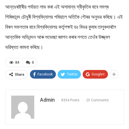
আন্তঃৰাষ্ট্ৰীয় পৰ্যায়ত লাভ কৰা এই অসামান্য স্বীকৃতিৰ বাবে সমগ্ৰ
গিৰিজানন্দ চৌধুৰী বিশ্ববিদ্যালয় পৰিয়ালে অতিকৈ গৌৰৱ অনুভৱ কৰিছে। এই
বিৰল সফলতাৰ বাবে বিশ্ববিদ্যালয় কৰ্তৃপক্ষই ডঃ বিভৱ কুমাৰ তালুকদাৰলৈ
আন্তৰিক অভিনন্দন আৰু শুভেচ্ছা জ্ঞাপন কৰাৰ লগতে তেওঁৰ উজ্জ্বল
ভৱিষ্যত কামনা কৰিছে।
84
0
Facebook
Twitter
Google+
Share
Admin
8354 Posts
25 Comments