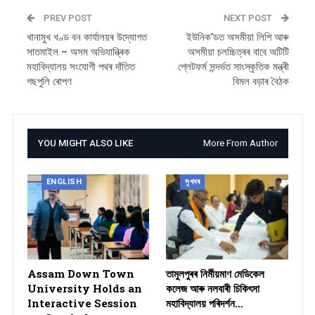
PREV POST
NEXT POST
খানামুখ খণ্ড বন কাৰ্যালয়ৰ উদ্যোগত
ইউনিক’ডত অসমীয়া লিপি আৰু
সাতমাইল – অসম অভিযান্ত্ৰিক
অসমীয়া চলচ্চিত্ৰৰ বাবে অটিটি
মহাবিদ্যালয় সংযোগী পথৰ দাঁতিত
প্লেটফৰ্ম সন্দৰ্ভত সাংস্কৃতিক মন্ত্ৰী
গছপুলি ৰোপণ
বিমল বড়াৰ বৈঠক
YOU MIGHT ALSO LIKE
More From Author
ENGLISH
সুখবৰ
Assam Down Town
তামুলপুৰৰ নিৰ্মীয়মাণ মেডিকেল
University Holds an
কলেজ আৰু নলবাৰী চিকিৎসা
Interactive Session
মহাবিদ্যালয় পৰিদৰ্শন…