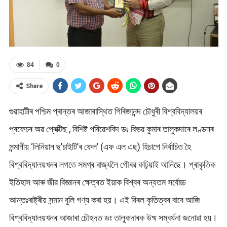
84
0
Share
গুৱাহাটীৰ পশ্চিম প্ৰান্তৰ আজাৰাস্থিত গিৰিজানন্দ চৌধুৰী বিশ্ববিদ্যালয়ৰ
প্ৰফেচৰ অৱ প্ৰেক্টিছ , বিশিষ্ট পৰিৱেশবিদ ডঃ বিভৱ কুমাৰ তালুকদাৰে লণ্ডনৰ
সন্মানীয় ‘লিনিয়ান ছ’চাইটি’ৰ ফেল’ (এফ এল এছ) হিচাপে নিৰ্বাচিত হৈ
বিশ্ববিদ্যালয়খনৰ লগতে সমগ্ৰ ৰাজ্যলৈ গৌৰৱ কঢ়িয়াই আনিছে। প্ৰাকৃতিক
ইতিহাস আৰু জীৱ বিজ্ঞানৰ ক্ষেত্ৰত ইয়াক বিশ্বৰ অন্যতম সৰ্বোচ্চ
আন্তঃৰাষ্ট্ৰীয় সন্মান বুলি গণ্য কৰা হয়। এই বিৰল কৃতিত্বৰ বাবে আজি
বিশ্ববিদ্যালয়খনৰ আজাৰা চৌহদত ডঃ তালুকদাৰক উষ্ম সম্বৰ্ধনা জনোৱা হয়।