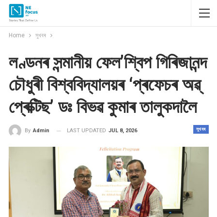
Home
সুখবৰ
লণ্ডনৰ সন্মানীয় ফেল’শ্বিপ গিৰিজানন্দ
চৌধুৰী বিশ্ববিদ্যালয়ৰ ‘প্ৰফেচৰ অৱ্
প্ৰেক্টিছ’ ডঃ বিভৱ কুমাৰ তালুকদালৈ
সুখবৰ
LAST UPDATED
JUL 8, 2026
By
Admin