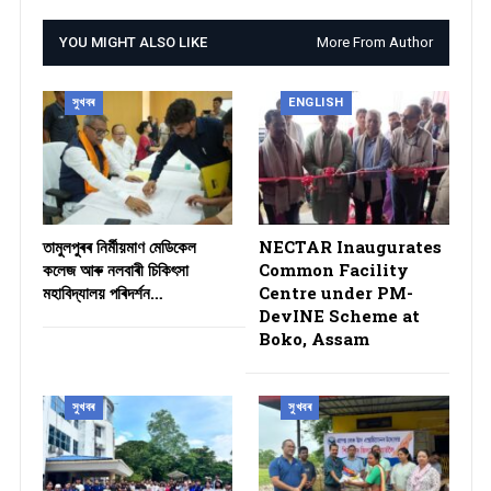
YOU MIGHT ALSO LIKE
More From Author
সুখবৰ
ENGLISH
তামুলপুৰৰ নিৰ্মীয়মাণ মেডিকেল
NECTAR Inaugurates
কলেজ আৰু নলবাৰী চিকিৎসা
Common Facility
মহাবিদ্যালয় পৰিদৰ্শন…
Centre under PM-
DevINE Scheme at
Boko, Assam
সুখবৰ
সুখবৰ