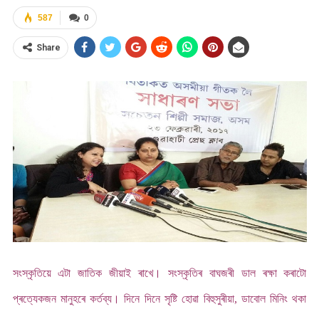
587
0
Share
সংস্কৃতিয়ে এটা জাতিক জীয়াই ৰাখে। সংস্কৃতিৰ বাঘজৰী ডাল ৰক্ষা কৰাটো
প্ৰত্যেকজন মানুহৰে কৰ্তব্য। দিনে দিনে সৃষ্টি হোৱা বিহুসুৰীয়া, ডাবোল মিনিং থকা