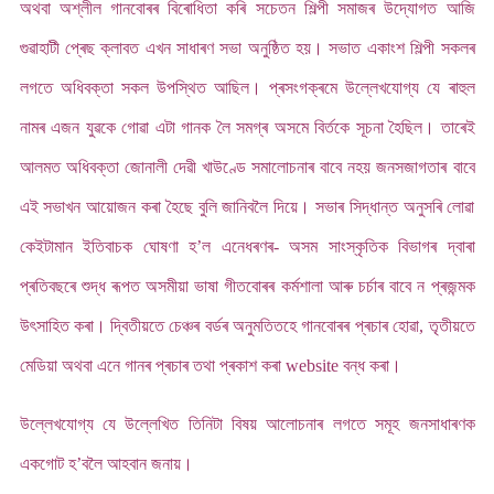
অথবা অশ্লীল গানবোৰৰ বিৰোধিতা কৰি সচেতন শিল্পী সমাজৰ উদ্যোগত আজি
গুৱাহাটী প্ৰেছ ক্লাবত এখন সাধাৰণ সভা অনুষ্ঠিত হয়। সভাত একাংশ শিল্পী সকলৰ
লগতে অধিবক্তা সকল উপস্থিত আছিল। প্ৰসংগক্ৰমে উল্লেখযোগ্য যে ৰাহুল
নামৰ এজন যুৱকে গোৱা এটা গানক লৈ সমগ্ৰ অসমে বিৰ্তকে সূচনা হৈছিল। তাৰেই
আলমত অধিবক্তা জোনালী দেৱী খাউণ্ডে সমালোচনাৰ বাবে নহয় জনসজাগতাৰ বাবে
এই সভাখন আয়োজন কৰা হৈছে বুলি জানিবলৈ দিয়ে। সভাৰ সিদ্ধান্ত অনুসৰি লোৱা
কেইটামান ইতিবাচক ঘোষণা হ’ল এনেধৰণৰ- অসম সাংস্কৃতিক বিভাগৰ দ্বাৰা
প্ৰতিবছৰে শুদ্ধ ৰূপত অসমীয়া ভাষা গীতবোৰৰ কৰ্মশালা আৰু চৰ্চাৰ বাবে ন প্ৰজন্মক
উৎসাহিত কৰা। দ্বিতীয়তে চেঞ্চৰ বৰ্ডৰ অনুমতিতহে গানবোৰৰ প্ৰচাৰ হোৱা, তৃতীয়তে
মেডিয়া অথবা এনে গানৰ প্ৰচাৰ তথা প্ৰকাশ কৰা website বন্ধ কৰা।
উল্লেখযোগ্য যে উল্লেখিত তিনিটা বিষয় আলোচনাৰ লগতে সমূহ জনসাধাৰণক
একগোট হ’বলৈ আহবান জনায়।