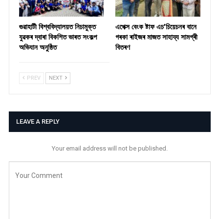
গুৱাহাটী বিশ্ববিদ্যালয়ত নিচামুক্ত
​এপেক্স বেংক ষ্টাফ এচ’চিয়েচনৰ বানে
যুৱকৰ দ্বাৰা বিকশিত ভাৰত সংকল্প
গৰকা ৰাইজৰ মাজত সাহায্য সামগ্ৰী
অভিযান অনুষ্ঠিত
বিতৰণ ​
PREV
NEXT
LEAVE A REPLY
Your email address will not be published.