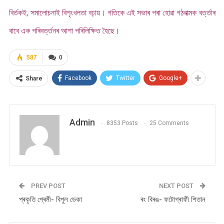
বিৰ্তকই, সমালোচনাই বিশৃংখলতা বঢ়ায়। গতিকে এই সভাৰ পৰা হোৱা গঠনাত্মক বৰ্ত্তাৰ
বাবে এক পৰিবৰ্ত্তনৰ আশা পৰিলিক্ষিত হৈছে।
587
0
Facebook
Twitter
Google+
Share
Admin
8353 Posts
25 Comments
PREV POST
NEXT POST
প্ৰকৃতি প্ৰেমী- বিপুল ডেকা
ৰং বিৰঙ- ফটোগ্ৰাফী শিতান