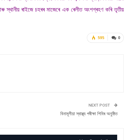
 আৰু স্থানীয় ৰাইজে চহৰৰ মাজেৰে এক ৰেলীত অংশগ্ৰহণ কৰি তৃতীয়
595
0
NEXT POST
বিনামূলীয়া স্বাস্থ্য পৰীক্ষা শিবিৰ অনুষ্ঠিত