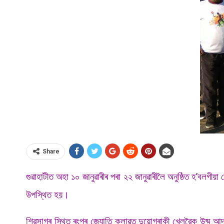
Share
গুৱাহাটীত অহা ১০ জানুৱাৰীৰ পৰা ২২ জানুৱাৰীলৈ অনুষ্ঠিত হ’বলগীয়া
উপস্থিত হয়।
শিৱসাগৰ স্থিত ৰংপুৰ জ্যোতি ক্লাৱত দুয়োগৰাকী খেলুৱৈক উষ্ম আদৰ