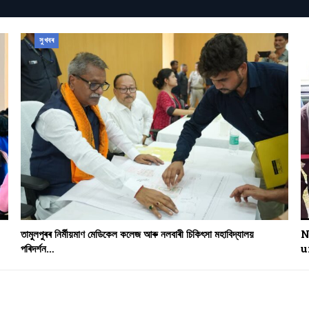
সুখবৰ
তামুলপুৰৰ নিৰ্মীয়মাণ মেডিকেল কলেজ আৰু নলবাৰী চিকিৎসা মহাবিদ্যালয়
N
পৰিদৰ্শন…
u