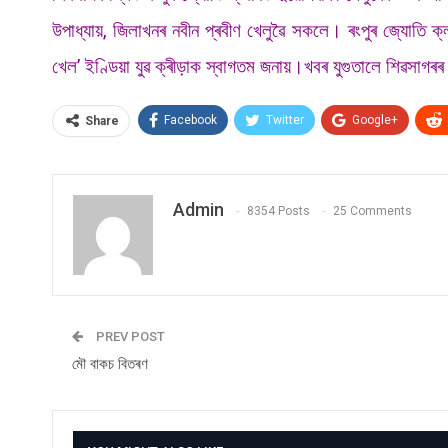
উপাধ্যায়, জিলাখনৰ নবীন প্ৰবীণ খেলুৱৈ সকলে। ৰংপুৰ জ্যোতি ক
খেল’ ইণ্ডিয়া যুৱ ক্ৰীড়াক স্বাগতম জনায়।খবৰ যুগুতালে শিৱসাগৰৰ 
Facebook
Twitter
Google+
Share
Admin
8354 Posts
25 Comments
PREV POST
মৌ বাকচ বিতৰণ