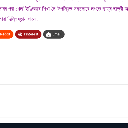
্লাৱৰ পৰা খেল’ ইণ্ডিয়াৰ শিখা লৈ উপস্থিত সকলোৰে লগতে ছাত্ৰ-ছাত্ৰী
পৰা দিল্লিস্তান খানে..
ReddIt
Pinterest
Email