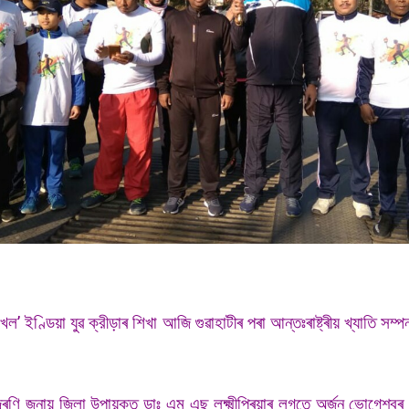
 খেল’ ইণ্ডিয়া যুৱ ক্রীড়াৰ শিখা আজি গুৱাহাটীৰ পৰা আন্তঃৰাষ্ট্ৰীয় খ্যাতি
ণি জনায় জিলা উপায়ুক্ত ডাঃ এম এছ লক্ষ্মীপ্ৰিয়াৰ লগতে অৰ্জুন ভোগেশ্বৰ বৰ