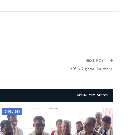
NEXT POST
আলি আই লৃগাঙৰ কিছু পৰম্পৰা
More From Author
ENGLISH