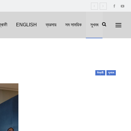
্ৰাফী
ENGLISH
ব্যৱসায়
সম সাময়িক
সুখবৰ
উদ্যমী
সুখবৰ