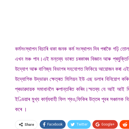
কৰ্মসংস্থাপন বিচাৰি থকা জনক কৰ্ম সংস্থাপন দিব পৰাকৈ গঢ়ি ত
এখন মঞ্চ পাব।এই মন্তব্য ভাৰত চৰকাৰৰ বিজ্ঞান আৰু প্ৰযুক্ত
উদ্যোগ আৰু বাণিজ্য বিভাগৰ সহযোগত ফিকিয়ে আয়োজন কৰা এই আ
উদ্যোগিক উদ্ভাৱন ক্ষেত্ৰত মিলিয়ন ইউ এছ ডলাৰ বিনিয়োগ কৰিব ব
প্ৰভাৱদায়ক সমাধানলৈ ৰুপান্তৰিত কৰিব।স্মতব্য যে আই আই জি 
ইণ্ডিয়াৰ মুখ্য কাৰ্য্যবাহী ফিল শ্বও,ফিকিৰ উত্তৰ পূবৰ সঞ্চালক
কৰে ।
Facebook
Twitter
Google+
Share