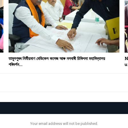
তামুলপুৰৰ নিৰ্মীয়মাণ মেডিকেল কলেজ আৰু নলবাৰী চিকিৎসা মহাবিদ্যালয়
N
পৰিদৰ্শন…
u
Your email address will not be published.