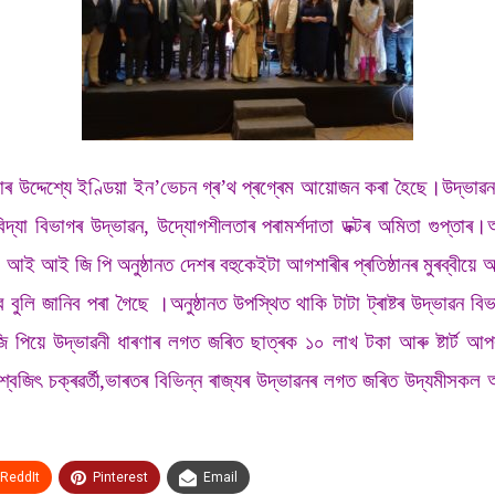
োলাৰ উদ্দেশ্যে ইণ্ডিয়া ইন’ভেচন গ্ৰ’থ প্ৰগ্ৰেম আয়োজন কৰা হৈছে।উদ্ভা
িবিদ্যা বিভাগৰ উদ্ভাৱন, উদ্যোগশীলতাৰ পৰামৰ্শদাতা ডক্টৰ অমিতা গুপ্
ই আই জি পি অনুষ্ঠানত দেশৰ বহুকেইটা আগশাৰীৰ প্ৰতিষ্ঠানৰ মুৰব্বীয়
ুলি জানিব পৰা গৈছে ।অনুষ্ঠানত উপস্থিত থাকি টাটা ট্ৰাষ্টৰ উদ্ভাৱন ব
পিয়ে উদ্ভাৱনী ধাৰণাৰ লগত জৰিত ছাত্ৰক ১০ লাখ টকা আৰু ষ্টাৰ্ট আপক 
 বিশ্বজিৎ চক্ৰৱৰ্তী,ভাৰতৰ বিভিন্ন ৰাজ্যৰ উদ্ভাৱনৰ লগত জৰিত উদ্যমীসকল আ
ReddIt
Pinterest
Email