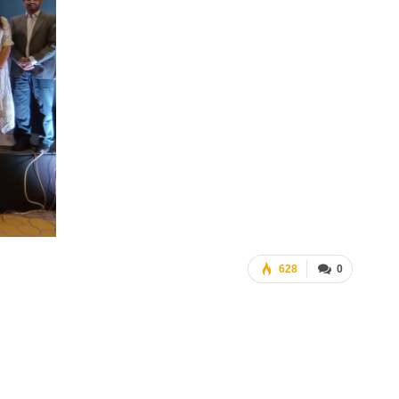
628
0