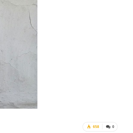
658
0