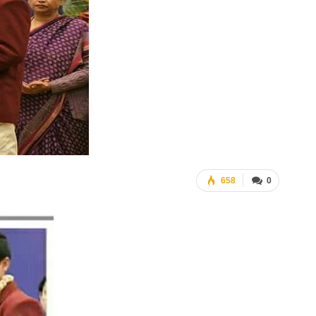
658
0