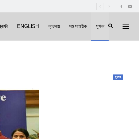
্ৰাফী
ENGLISH
ব্যৱসায়
সম সাময়িক
সুখবৰ
সুখবৰ