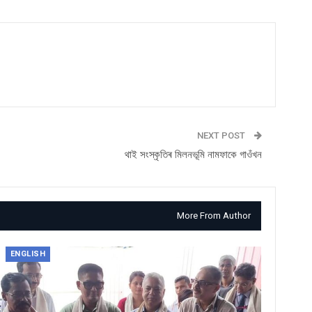
NEXT POST
থাই সংস্কৃতিৰ মিলনভূমি নামফাকে গাওঁখন
More From Author
ENGLISH