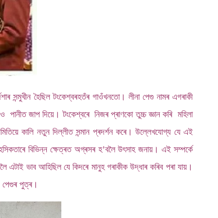
াৰ সন্মুখীন হৈছিল টংকেশ্বৰহতঁৰ গাওঁখনতো। লীনা পেগু নামৰ এগৰাকী
 ও পানীত জাপ দিয়ে। টংকেশ্বৰে নিজৰ প্ৰাণকো তুচ্চ জ্ঞান কৰি মহিলা
িতিয়ে কালি নতুন দিল্লীত সন্মান প্ৰদৰ্শন কৰে। উল্লেখযোগ্য যে এই
াহসিকতাৰে বিভিন্ন ক্ষেত্ৰত অগ্ৰসৰ হ’বলৈ উৎসাহ জনায়। এই সম্পৰ্কে
ৈ এটাই ভাব আহিছিল যে কিদৰে মানুহ গৰাকীক উদ্ধাৰ কৰিব পৰা যায়।
 পেগুৰ পুত্ৰ।