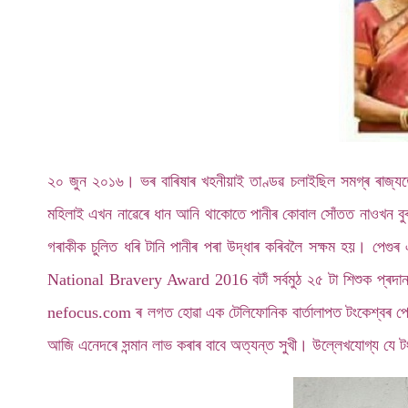
২০ জুন ২০১৬। ভৰ বাৰিষাৰ খহনীয়াই তাণ্ডৱ চলাইছিল সমগ্ৰ ৰাজ্যতে।
মহিলাই এখন নাৱেৰে ধান আনি থাকোতে পানীৰ কোবাল সোঁতত নাওখন বুৰ য
গৰাকীক চুলিত ধৰি টানি পানীৰ পৰা উদ্ধাৰ কৰিবলৈ সক্ষম হয়। পেগুৰ
National Bravery Award 2016 বটাঁ সৰ্বমুঠ ২৫ টা শিশুক প্ৰদান কৰ
nefocus.com ৰ লগত হোৱা এক টেলিফোনিক বাৰ্তালাপত টংকেশ্বৰ পেগ
আজি এনেদৰে সন্মান লাভ কৰাৰ বাবে অত্যন্ত সুখী। উল্লেখযোগ্য যে টংক