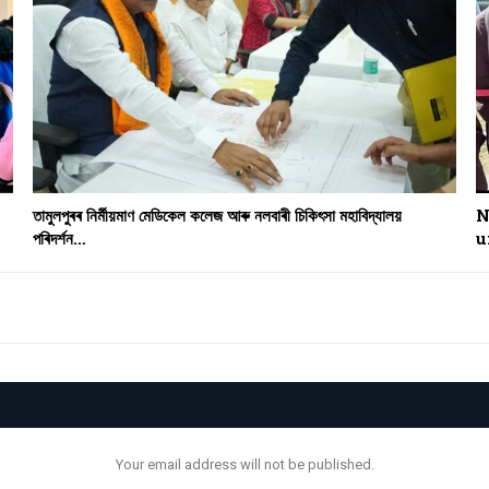
তামুলপুৰৰ নিৰ্মীয়মাণ মেডিকেল কলেজ আৰু নলবাৰী চিকিৎসা মহাবিদ্যালয়
N
পৰিদৰ্শন…
u
Your email address will not be published.