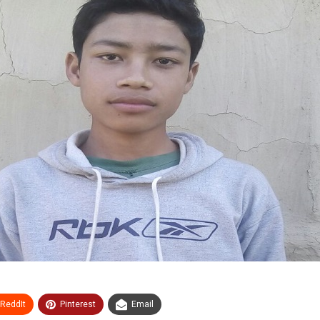
ReddIt
Pinterest
Email