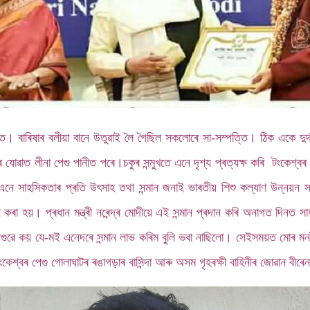
 বাৰিষাৰ বলীয়া বানে উতুৱাই লৈ গৈছিল সকলোৰে সা-সম্পত্তি। ঠিক একে দুৰ্দশ
োৱাত লীনা পেগু পানীত পৰে।চকুৰ সন্মুখতে এনে দৃশ্য প্ৰত্যক্ষ কৰি টংকেশ্বৰ
 এনে সাহসিকতাৰ প্ৰতি উৎসাহ তথা সন্মান জনাই ভাৰতীয় শিশু কল্যাণ উন্নয়ন সম
া হয়। প্ৰধান মন্ত্ৰী নৰেন্দ্ৰ মোদীয়ে এই সন্মান প্ৰদান কৰি অনাগত দিনত স
ুৱে কয় যে-মই এনেদৰে সন্মান লাভ কৰিম বুলি ভবা নাছিলো। সেইসময়ত মোৰ মনল
েশ্বৰ পেগু গোলাঘাটৰ ৰঙাগড়াৰ বাসিন্দা আৰু অসম গৃহৰক্ষী বাহিনীৰ জোৱান বীৰেন