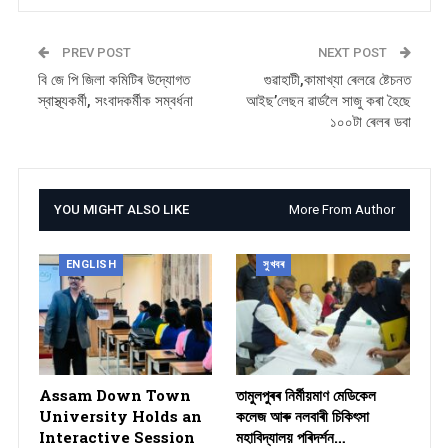
PREV POST
NEXT POST
বি জে পি জিলা কমিটিৰ উদ্যোগত
গুৱাহাটী,কামাখ্যা ৰেলৱে ষ্টেচনত
স্বাস্থ্যকৰ্মী, সংবাদকৰ্মীক সম্বৰ্ধনা
আইছ’লেছন ৱাৰ্ডলৈ সাজু কৰা হৈছে
১০০টা ৰেলৰ ডবা
YOU MIGHT ALSO LIKE
More From Author
ENGLISH
সুখবৰ
Assam Down Town
তামুলপুৰৰ নিৰ্মীয়মাণ মেডিকেল
University Holds an
কলেজ আৰু নলবাৰী চিকিৎসা
Interactive Session
মহাবিদ্যালয় পৰিদৰ্শন…