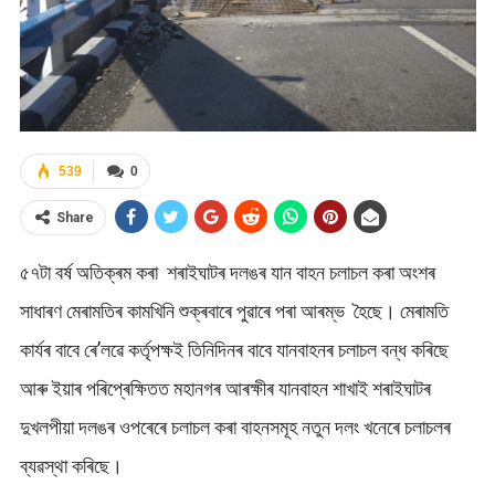
539
0
Share
৫৭টা বৰ্ষ অতিক্ৰম কৰা শৰাইঘাটৰ দলঙৰ যান বাহন চলাচল কৰা অংশৰ
সাধাৰণ মেৰামতিৰ কামখিনি শুক্ৰবাৰে পুৱাৰে পৰা আৰম্ভ হৈছে। মেৰামতি
কাৰ্যৰ বাবে ৰে’লৱে কৰ্তৃপক্ষই তিনিদিনৰ বাবে যানবাহনৰ চলাচল বন্ধ কৰিছে
আৰু ইয়াৰ পৰিপ্ৰেক্ষিতত মহানগৰ আৰক্ষীৰ যানবাহন শাখাই শৰাইঘাটৰ
দুখলপীয়া দলঙৰ ওপৰেৰে চলাচল কৰা বাহনসমূহ নতুন দলং খনেৰে চলাচলৰ
ব্যৱস্থা কৰিছে।