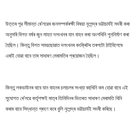
উত্তৰ পূৱ সীমান্ত ৰে’লৱেৰ জনসম্পৰ্কৰক্ষী বিষয়া নৃপেন্দ্ৰ ভট্টাচাৰ্যই সদৰী কৰা
অনুসৰি বিগত বৰ্ষৰ জুন মাহত দলংখনৰ যান বাহন কৰা অংশখিনি পুননিৰ্মাণ কৰা
হৈছিল। কিন্তু বিগত সময়ছোৱাত দলংখনৰ কংক্ৰিটৰ তৰপটো ঠাইবিশেষে
এৰাই যোৱা বাবে তাৰ সাধাৰণ মেৰামতিৰ প্ৰয়োজন হৈছিল।
কিন্তু লকডাউনৰ বাবে যান বাহনৰ চলাচলৰ সংখ্যা বহুখিনি কম হোৱা বাবে এই
সুযোগত ৰে’লৱে কৰ্তৃপক্ষই মাত্ৰ তিনিদিনৰ ভিতৰত সাধাৰণ মেৰামতি খিনি
কৰাৰ বাবে সিদ্ধান্ত গ্ৰহণ কৰে বুলি নৃপেন্দ্ৰ ভট্টাচাৰ্যই সদৰী কৰিছে।