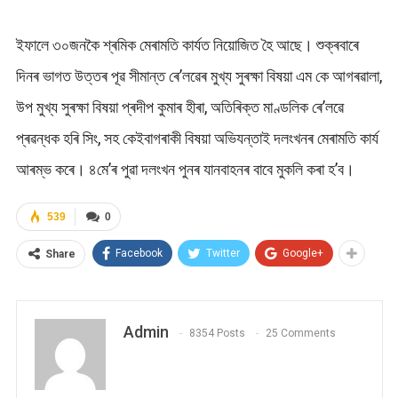
ইফালে ৩০জনকৈ শ্ৰমিক মেৰামতি কাৰ্যত নিয়োজিত হৈ আছে। শুক্ৰবাৰে
দিনৰ ভাগত উত্তৰ পূৱ সীমান্ত ৰে’লৱেৰ মুখ্য সুৰক্ষা বিষয়া এম কে আগৰৱালা,
উপ মুখ্য সুৰক্ষা বিষয়া প্ৰদীপ কুমাৰ হীৰা, অতিৰিক্ত মাণ্ডলিক ৰে’লৱে
প্ৰৱন্ধক হৰি সিং, সহ কেইবাগৰাকী বিষয়া অভিযন্তাই দলংখনৰ মেৰামতি কাৰ্য
আৰম্ভ কৰে। ৪মে’ৰ পুৱা দলংখন পুনৰ যানবাহনৰ বাবে মুকলি কৰা হ’ব।
539
0
Facebook
Twitter
Google+
Share
Admin
8354 Posts
25 Comments