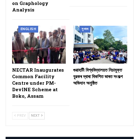
on Graphology
Analysis
ENGLISH
সুখবৰ
NECTAR Inaugurates
গুৱাহাটী বিশ্ববিদ্যালয়ত নিচামুক্ত
Common Facility
যুৱকৰ দ্বাৰা বিকশিত ভাৰত সংকল্প
Centre under PM-
অভিযান অনুষ্ঠিত
DevINE Scheme at
Boko, Assam
PREV
NEXT