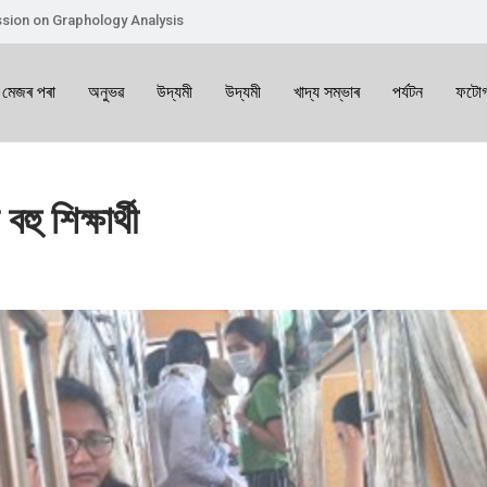
sion on Graphology Analysis
 মেজৰ পৰা
অনুভৱ
উদ্যমী
উদ্যমী
খাদ্য সম্ভাৰ
পৰ্যটন
ফটোগ
 শিক্ষাৰ্থী