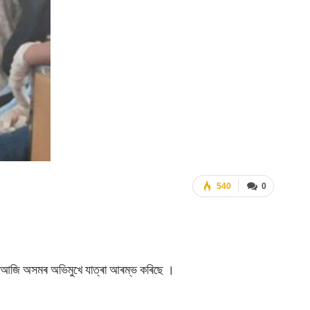
540
0
দল আজি অসমৰ অভিমুখে যাত্ৰা আৰম্ভ কৰিছে ।