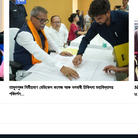
সুখবৰ
তামুলপুৰৰ নিৰ্মীয়মাণ মেডিকেল কলেজ আৰু নলবাৰী চিকিৎসা মহাবিদ্যালয়
N
পৰিদৰ্শন…
u