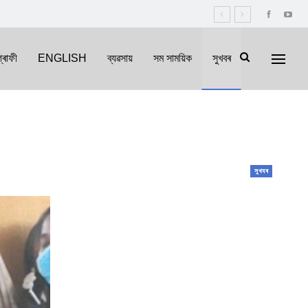
্ৰাফী
ENGLISH
ব্যৱসায়
সম সাময়িক
সুখবৰ
সুখবৰ