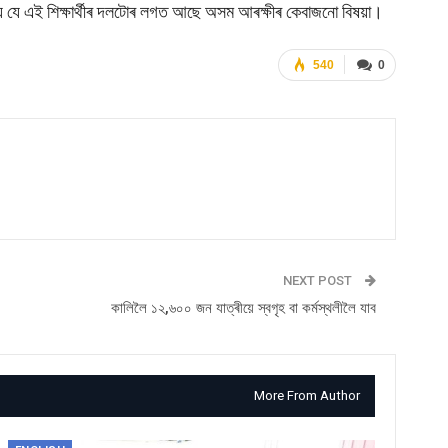
োগ্য যে এই শিক্ষাৰ্থীৰ দলটোৰ লগত আছে অসম আৰক্ষীৰ কেবাজনো বিষয়া।
540
0
NEXT POST
কালিলৈ ১২,৬০০ জন যাত্ৰীয়ে স্বগৃহ বা কৰ্মস্থলীলৈ যাব
More From Author