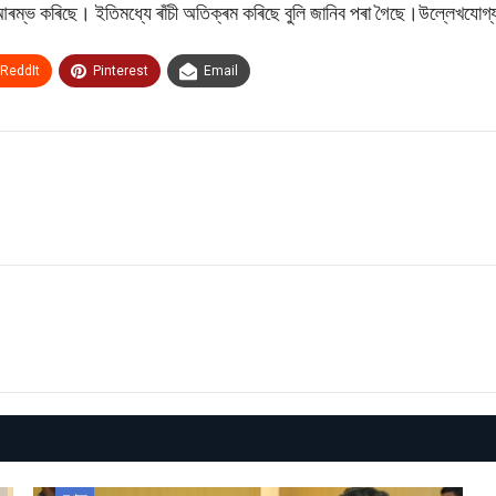
ৰা আৰম্ভ কৰিছে। ইতিমধ্যে ৰাঁচী অতিক্ৰম কৰিছে বুলি জানিব পৰা গৈছে।উল্লেখয
ReddIt
Pinterest
Email