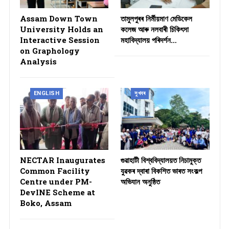
Assam Down Town
তামুলপুৰৰ নিৰ্মীয়মাণ মেডিকেল
University Holds an
কলেজ আৰু নলবাৰী চিকিৎসা
Interactive Session
মহাবিদ্যালয় পৰিদৰ্শন…
on Graphology
Analysis
ENGLISH
সুখবৰ
NECTAR Inaugurates
গুৱাহাটী বিশ্ববিদ্যালয়ত নিচামুক্ত
Common Facility
যুৱকৰ দ্বাৰা বিকশিত ভাৰত সংকল্প
Centre under PM-
অভিযান অনুষ্ঠিত
DevINE Scheme at
Boko, Assam