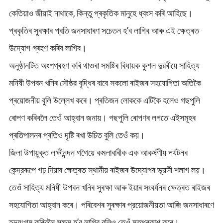
কেতিয়াও জীয়াই নাথাকে, কিন্তু প্ৰকৃতিক মানুহে ধ্বংস কৰি আহিছে।
প্ৰকৃতিৰ সুৰক্ষাৰ প্ৰতি জনসাধাৰণ সচেতন হ’ব লাগিব আৰু এই ক্ষেত্ৰত
উদ্যোগ গ্ৰহণ কৰিব লাগিব।
অনুষ্ঠানটিত অংশগ্ৰহণ কৰি থাওৰা সমষ্টিৰ বিধায়ক কুশল দুৱৰীয়ে সাহিত্য
মনিষী উপবন খনিৰ সৌষ্ঠৱ বৃদ্ধিৰ বাবে সকলো ৰাইজৰ সহযোগিতা অতিকৈ
প্ৰয়োজনীয় বুলি উল্লেখ কৰে। প্ৰতিজন লোককে এটিকৈ হলেও গছপুলি
ৰোপণ কৰিবলৈ তেওঁ আহ্বান জনায়। গছপুলি ৰোপণৰ লগতে এইসমূহৰ
প্ৰতিপালনৰ প্ৰতিও দৃষ্টি ৰখা উচিত বুলি তেওঁ কয়।
জিলা উপায়ুক্ত লক্ষীনন্দন গগৈয়ে কমলাবাৰীক এক আকৰ্ষণীয় পৰ্যটনৰ
কেন্দ্রৰূপে গঢ় দিয়াৰ ক্ষেত্ৰত স্থানীয় ৰাইজৰ উদ্যোগৰ ভূয়সী শলাগ লয়।
তেওঁ সাহিত্য মনিষী উপবন খনিৰ সুৰক্ষা আৰু ইয়াৰ সংবৰ্ধনৰ ক্ষেত্ৰত ৰাইজৰ
সহযোগিতা আহ্বান কৰে। পৰিবেশৰ সুৰক্ষাৰ প্রয়োজনীয়তা আজি জনসাধাৰণে
হৃদয়ংগম কৰিবলৈ সক্ষম হ’ব লাগিব বুলিও তেওঁ মতপ্ৰকাশ কৰে।