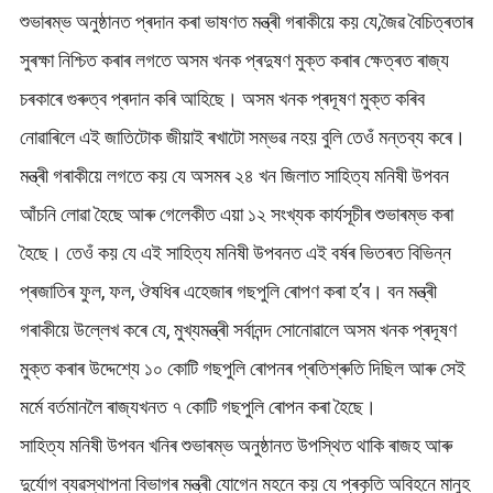
শুভাৰম্ভ অনুষ্ঠানত প্ৰদান কৰা ভাষণত মন্ত্ৰী গৰাকীয়ে কয় যে,জৈৱ বৈচিত্ৰতাৰ
সুৰক্ষা নিশ্চিত কৰাৰ লগতে অসম খনক প্ৰদুষণ মুক্ত কৰাৰ ক্ষেত্ৰত ৰাজ্য
চৰকাৰে গুৰুত্ব প্ৰদান কৰি আহিছে। অসম খনক প্ৰদূষণ মুক্ত কৰিব
নোৱাৰিলে এই জাতিটোক জীয়াই ৰখাটো সম্ভৱ নহয় বুলি তেওঁ মন্তব্য কৰে।
মন্ত্ৰী গৰাকীয়ে লগতে কয় যে অসমৰ ২৪ খন জিলাত সাহিত্য মনিষী উপবন
আঁচনি লোৱা হৈছে আৰু গেলেকীত এয়া ১২ সংখ্যক কাৰ্যসূচীৰ শুভাৰম্ভ কৰা
হৈছে। তেওঁ কয় যে এই সাহিত্য মনিষী উপবনত এই বৰ্ষৰ ভিতৰত বিভিন্ন
প্ৰজাতিৰ ফুল, ফল, ঔষধিৰ এহেজাৰ গছপুলি ৰোপণ কৰা হ’ব। বন মন্ত্ৰী
গৰাকীয়ে উল্লেখ কৰে যে, মুখ্যমন্ত্ৰী সৰ্বানন্দ সোনোৱালে অসম খনক প্ৰদূষণ
মুক্ত কৰাৰ উদ্দেশ্যে ১০ কোটি গছপুলি ৰোপনৰ প্ৰতিশ্ৰুতি দিছিল আৰু সেই
মৰ্মে বৰ্তমানলৈ ৰাজ্যখনত ৭ কোটি গছপুলি ৰোপন কৰা হৈছে।
সাহিত্য মনিষী উপবন খনিৰ শুভাৰম্ভ অনুষ্ঠানত উপস্থিত থাকি ৰাজহ আৰু
দুৰ্যোগ ব্যৱস্থাপনা বিভাগৰ মন্ত্ৰী যোগেন মহনে কয় যে প্ৰকৃতি অবিহনে মানুহ