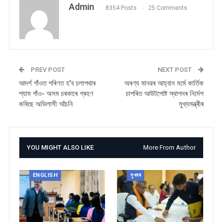
Admin
8354 Posts
25 Comments
PREV POST
NEXT POST
আদৰ্শ গাঁওত পৰিণত হ’ব চলাপথাৰ
অৰণ্য মানৱৰ আহ্বান মৰ্মে কাৰ্তিক
শ্যাম গাঁও- অসম চৰকাৰে গ্ৰহণ
চাপৰিত আউটপোষ্ট স্থাপনৰ নিৰ্দেশ
কৰিছে অভিলাসী আঁচনি
মুখ্যমন্ত্ৰীৰ
YOU MIGHT ALSO LIKE
More From Author
ENGLISH
সুখবৰ