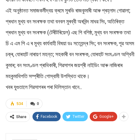
এই অনুষ্ঠানত সমাজকৰ্মীদ্বয় ক্ৰমে সুৰভি ৰাজকুমাৰী আৰু প্ৰহ্লাদ গোৱালা;
প্ৰধান মুখ্য বন সংৰক্ষক তথা বনবল মুৰব্বী অৰবিন্দ মাধৱ সিং, অতিৰিক্ত
প্ৰধান মুখ্য বন সংৰক্ষক (টেৰীটৰিয়েল) এছ পি বশিষ্ঠ, মুখ্য বন সংৰক্ষক তথা
চি এ এম পি এ ৰ মুখ্য কাৰ্যবাহী বিষয়া ডঃ সত্যেন্দ্ৰ সিং; বন সংৰক্ষক, পূৱ অসম
চক্ৰ, যোৰহাট নাৰায়ণ মহন্ত; সহকাৰী বন সংৰক্ষক, যোৰহাট সংমণ্ডল অশ্বিনী
কুমাৰ; বন সংমণ্ডল প্ৰাধিকাৰী, শিৱসাগৰ জয়শ্ৰী নাইডিং আৰু নাজিৰাৰ
মহকুমাধিপতি সম্প্ৰীতি গোস্বামী উপস্থিত থাকে।
খবৰ যুগুতালে শিৱসাগৰৰ পৰা দিলিস্তান খানে..
534
0
Facebook
Twitter
Google+
Share