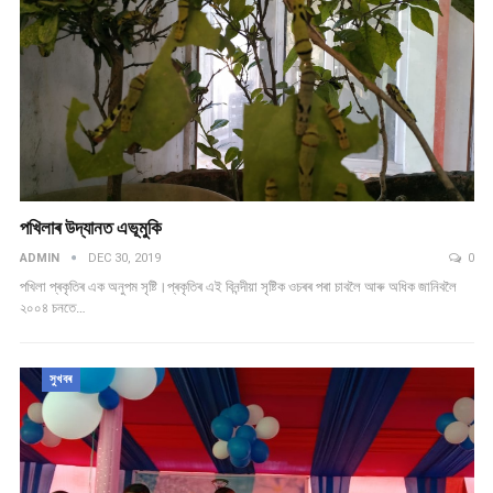
পখিলাৰ উদ্যানত এভূমুকি
ADMIN
DEC 30, 2019
0
পখিলা প্ৰকৃতিৰ এক অনুপম সৃষ্টি।প্ৰকৃতিৰ এই বিনন্দীয়া সৃষ্টিক ওচৰৰ পৰা চাবলৈ আৰু অধিক জানিবলৈ
২০০৪ চনতে…
সুখবৰ