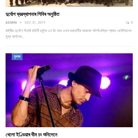
দুৰ্যোগ ব্যৱস্থাপনাৰ শিবিৰ অনুষ্ঠিত
ADMIN
DEC 31, 2019
0
ৰাষ্ট্ৰীয় দুৰ্যোগ সঁহাৰি বাহিনী চমুকৈ এন ডি আৰ এফৰ গুৱাহাটীৰ আজাৰা পাটগাঁওস্থিত প্ৰথম বেটেলিয়ানৰ
মুখ্য কাৰ্যালয়…
সুখবৰ
খেলো ইণ্ডিয়াৰ থীম চং শুনিলেনে