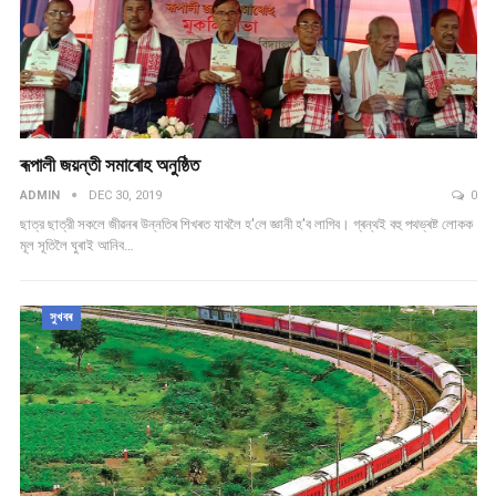
ৰূপালী জয়ন্তী সমাৰোহ অনুষ্ঠিত
ADMIN
DEC 30, 2019
0
ছাত্র ছাত্রী সকলে জীৱনৰ উন্নতিৰ শিখৰত যাবলৈ হ'লে জ্ঞানী হ'ব লাগিব। গ্ৰন্থই বহু পথভ্ৰষ্ট লোকক
মূল সূতিলৈ ঘুৰাই আনিব…
সুখবৰ