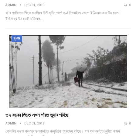
ADMIN
DEC 31, 2019
0
কা'ৰ প্ৰতিবাদৰ পিছত জনপ্ৰিয় শিল্পী জুবিন গাৰ্গে কণ্ঠ নিগৰাইছে খেলো ইণ্ডিয়াৰ এক থীম চঙত।
ইতিমধ্যে থীম চংটো চ'চিয়েল…
সুখবৰ
৩৭ বছৰৰ পিছত এখন গাঁৱত তুষাৰ পৰিছে
ADMIN
DEC 31, 2019
0
গোলকীয় কৰণৰ প্ৰভাৱৰ ফলশ্ৰুতিত প্ৰকৃতিৰো তাৰতম্য ঘটিছে। যাৰ ফলশ্ৰুতিত চুবুৰীয়া ৰাজ্য