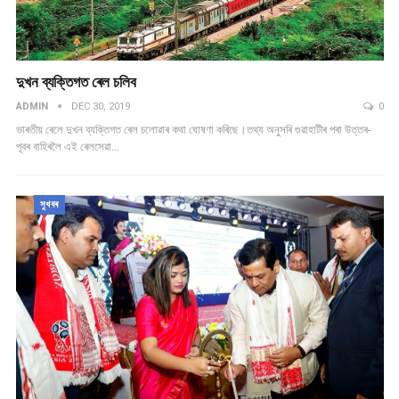
দুখন ব্যক্তিগত ৰেল চলিব
ADMIN
DEC 30, 2019
0
ভাৰতীয় ৰেলে দুখন ব্যক্তিগত ৰেল চলোৱাৰ কথা ঘোষণা কৰিছে।তথ্য অনুসৰি গুৱাহাটীৰ পৰা উত্তৰ-
পূবৰ বাহিৰলৈ এই ৰেলসেৱা…
সুখবৰ