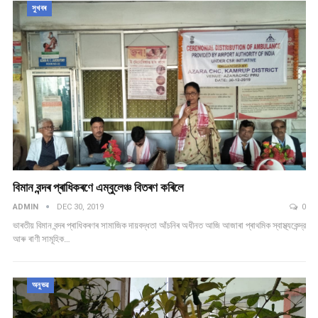
সুখবৰ
বিমান বন্দৰ প্ৰাধিকৰণে এম্বুলেঞ্চ বিতৰণ কৰিলে
ADMIN
DEC 30, 2019
0
ভাৰতীয় বিমান বন্দৰ প্ৰাধিকৰণৰ সামাজিক দায়বদ্ধতা আঁচনিৰ অধীনত আজি আজাৰা প্ৰাথমিক স্বাস্থ্যকেন্দ্র
আৰু ৰাণী সামূহিক…
অনুভৱ