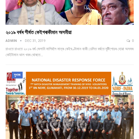
২০১৯ বৰ্ষৰ শীৰ্ষত কেইগৰাকীমান অসমীয়া
ADMIN
DEC 31, 2019
0
চাওতে চাওতে ২০১৯ বৰ্ষ মেলানি মাগিবলৈ মাত্ৰ কেইঘণ্টামান বাকী।চলিত বৰ্ষতে দৃষ্টিগোচৰ হোৱা অসমৰ
কেইটামান ভাল খবৰ থোৰতে…
সুখবৰ