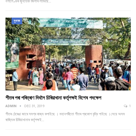
নগালেণ্ডৰ জুনহেবট জিলাৰ লাভিছে…
সুখবৰ
শীতৰ পৰা পৰিত্ৰাণ দিবলৈ চিৰিয়াখানা কৰ্তৃপক্ষই বিশেষ পদক্ষেপ
ADMIN
DEC 31, 2019
1
শীতৰ ঠেৰেঙা জাৰে সমগ্ৰ ৰাজ্য কপাইছে । মহানগৰীতো শীতৰ প্ৰকোপ বৃদ্ধি পাইছে ।সেয়ে অসম
ৰাজ্যিক চিৰিয়াখানাৰ কৰ্তৃপক্ষই…