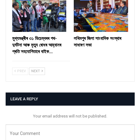
মুখ্যমন্ত্ৰীৰ ৩১ ডিচেম্বৰৰ পথ-
লখিমপুৰ জিলা সাংবাদিক সংস্থাৰ
দুৰ্ঘটনা আৰু মৃত্যু ৰোধৰ আহ্বানৰ
সাধাৰণ সভা
প্ৰতি সহযোগিতাৰে বাইক…
PREV
NEXT
LEAVE A REPLY
Your email address will not be published.