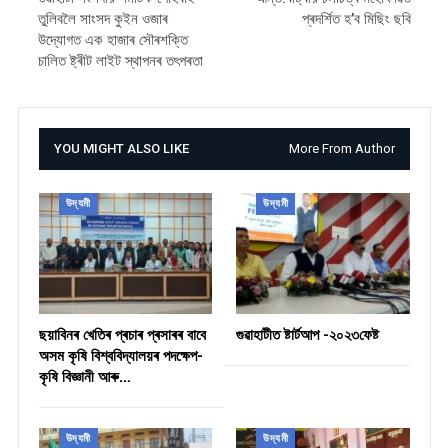
তুলিবলৈ সাংসদ কুইন ওজাৰ
প্ৰদৰ্শিত হ’ব মিছিং ছবি
উদ্যোগত এক হাজাৰ সৌৰশক্তি
চালিত ষ্ট্ৰীট লাইট স্থাপনৰ তৎপৰতা
YOU MIGHT ALSO LIKE
More From Author
উদ্যমী
উদ্যমী
ছয়াবিনৰ খেতিৰ প্ৰচাৰ প্ৰসাৰৰ বাবে
গুৱাহাটীত ষ্টাৰ্টআপ -২০২৩ফেষ্ট
অসম কৃষি বিশ্ববিদ্যালয়ৰ পদক্ষেপ-
কৃষি বিজ্ঞানী আৰু…
উদ্যমী
উদ্যমী