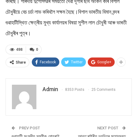
কৰিছে। শাৰদীয় দুৰ্গোসৎৱৰ সময়তো দেৱী দূৰ্গাৰ ছবি অংকন কৰি বিশাল
চৌধুৰীয়ে বেচ চৰ্চা লাভ কৰিবলৈ সক্ষম হৈছে।বিশাল ভাৰতীয় বিমান বন্দৰ
গুৱাহাটীস্থিত ক্ষেত্ৰীয় মুখ্য কাৰ্যালয়ৰ বিষয়া সুশীল লাল চৌধুৰী আৰু ভাৰতী
চৌধুৰীৰ পুত্ৰ।
498
0
Facebook
Twitter
Google+
Share
Admin
8353 Posts
25 Comments
PREV POST
NEXT POST
গুৱাহাটী সংসদীয় সমষ্টিক পোহৰাই
আন্ত:ৰাষ্ট্ৰীয় চলচিত্ৰ মহোৎসৱত