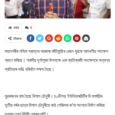
498
0
Share
মহানগৰীৰ পশ্চিম প্ৰান্তৰ আজাৰা কাঁহিকুছিৰ এজন যুৱকে আদৰণীয় পদক্ষেপ
গ্ৰহণ কৰিছে। শাৰদীয় দূৰ্গাপূজা উপলক্ষে এক ব্যতিক্ৰমী পদক্ষেপৰে অন্যন্য
প্ৰতিভাৰ দাঙি ধৰিবলৈ সক্ষম হৈছে।
যুৱকজনৰ নাম হৈছে বিশাল চৌধুৰী। চণ্ডীগড় ইউনিভাৰচিটিৰ বি ফাৰ্মাচিৰ
তৃতীয় বৰ্ষৰ ছাত্ৰ বিশাল চৌধুৰীয়ে কাঠ পেঞ্চিলৰ ক’লা অংশৰে নিৰ্মাণ কৰিছে
ভগৱান তথা বিশিষ্ট লোকৰ মূৰ্তি।