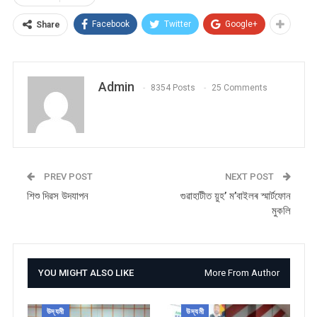
Facebook
Twitter
Google+
Share
Admin
8354 Posts
25 Comments
PREV POST
NEXT POST
শিশু দিৱস উদযাপন
গুৱাহাটীত য়ুহ’ ম’বাইলৰ স্মাৰ্টফোন
মুকলি‌‌‌‌
YOU MIGHT ALSO LIKE
More From Author
উদ্যমী
উদ্যমী