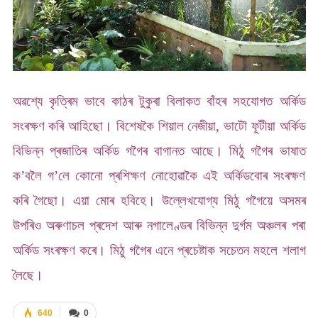
অৱশ্যে কৃত্ৰিম ভাবে কাঠৰ টুকুৰা বিলাকত বাঁহৰ সহযোগত অৰ্কিড
সংৰক্ষণ কৰি আহিছো। বিশেষকৈ শিয়াল নেজীয়া, ভাটৌ ফূটীয়া অৰ্কিড
বিভিন্ন প্ৰজাতিৰ অৰ্কিড গগৈৰ বাগানত আছে। মিঠু গগৈৰ ভাষাত
ক’বলৈ গ’লে কোনো প্ৰশিক্ষণ নোহোৱাকৈ এই অৰ্কিডবোৰ সংৰক্ষণ
কৰি গৈছো। এয়া মোৰ হবিহে। উল্লেখযোগ্য মিঠু গগৈয়ে অসমৰ
উপৰিও অৰুণাচল প্ৰদেশ আৰু নগালেণ্ডৰ বিভিন্ন দুৰ্গম অঞ্চলৰ পৰা
অৰ্কিড সংৰক্ষণ কৰে। মিঠু গগৈৰ এনে প্ৰচেষ্টাক সচেতন মহলে শলাগ
লৈছে।
640
0