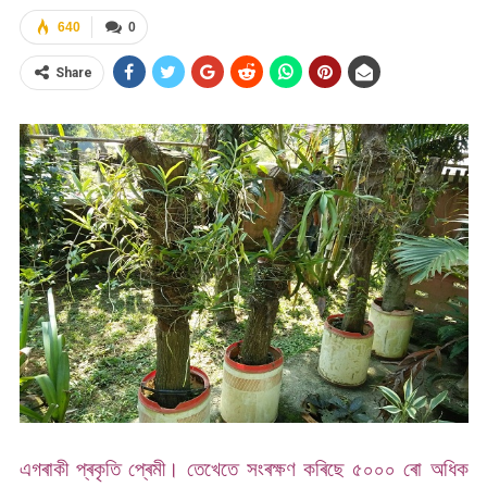
640
0
Share
এগৰাকী প্ৰকৃতি প্ৰেমী। তেখেতে সংৰক্ষণ কৰিছে ৫০০০ ৰো অধিক