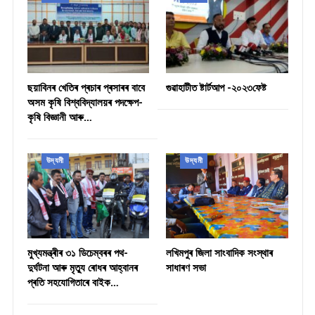
ছয়াবিনৰ খেতিৰ প্ৰচাৰ প্ৰসাৰৰ বাবে
গুৱাহাটীত ষ্টাৰ্টআপ -২০২৩ফেষ্ট
অসম কৃষি বিশ্ববিদ্যালয়ৰ পদক্ষেপ-
কৃষি বিজ্ঞানী আৰু…
উদ্যমী
উদ্যমী
মুখ্যমন্ত্ৰীৰ ৩১ ডিচেম্বৰৰ পথ-
লখিমপুৰ জিলা সাংবাদিক সংস্থাৰ
দুৰ্ঘটনা আৰু মৃত্যু ৰোধৰ আহ্বানৰ
সাধাৰণ সভা
প্ৰতি সহযোগিতাৰে বাইক…