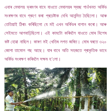
এবাৰ মেঘালয় ভ্ৰমণৰ বাবে যাওতে মেঘালয়ৰ স্বচ্ছ গাওঁখনত অৰ্কিড
সংৰক্ষণৰ বাবে গ্ৰহণ কৰা প্ৰচেষ্টাক দেখি আনন্দিত হৈছিলো। আৰু
তেতিয়াই ঠিৰাং কৰিছিলো যে মই এখন অৰ্কিডৰ বাগান কৰো। আৰু
সেইমতে আগবাঢ়িছিলো। এই কামটো কৰিবলৈ যাওতে মোৰ বিশেষ
কষ্ট হোৱা নাছিল। কাৰণ মই খেতিৰ লগত জৰিত। মোৰ ঘৰতে ৩২০
জোপা তামোল গছ আছে। যাৰ বাবে অতি সহজতে প্ৰাকৃতিক ভাবে
অৰ্কিড সংৰক্ষণ কৰিবলৈ সক্ষম হ’লো।