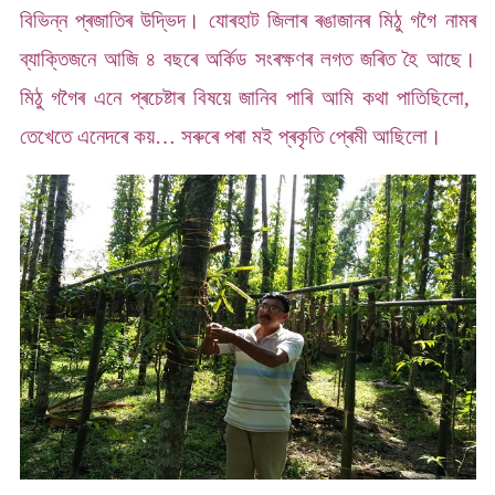
বিভিন্ন প্ৰজাতিৰ উদ্ভিদ। যোৰহাট জিলাৰ ৰঙাজানৰ মিঠু গগৈ নামৰ
ব্যাক্তিজনে আজি ৪ বছৰে অৰ্কিড সংৰক্ষণৰ লগত জৰিত হৈ আছে।
মিঠু গগৈৰ এনে প্ৰচেষ্টাৰ বিষয়ে জানিব পাৰি আমি কথা পাতিছিলো,
তেখেতে এনেদৰে কয়… সৰুৰে পৰা মই প্ৰকৃতি প্ৰেমী আছিলো।