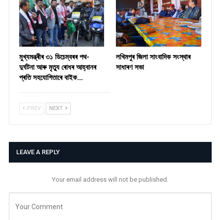
মুখ্যমন্ত্ৰীৰ ৩১ ডিচেম্বৰৰ পথ-
লখিমপুৰ জিলা সাংবাদিক সংস্থাৰ
দুৰ্ঘটনা আৰু মৃত্যু ৰোধৰ আহ্বানৰ
সাধাৰণ সভা
প্ৰতি সহযোগিতাৰে বাইক…
PREV
NEXT
LEAVE A REPLY
Your email address will not be published.