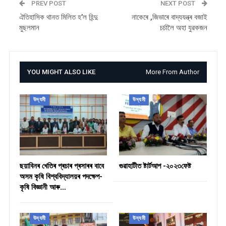
PREV POST
NEXT POST
ঐতিহাসিক থানত মিলিত হ’ল হিন্দু
নাকেৰে ,জিভাৰে বাদ্যযন্ত্ৰ বজাই
মুছলমান
চৰ্চালৈ অহা যুৱকজন
YOU MIGHT ALSO LIKE
More From Author
উদ্যমী
উদ্যমী
ছয়াবিনৰ খেতিৰ প্ৰচাৰ প্ৰসাৰৰ বাবে
গুৱাহাটীত ষ্টাৰ্টআপ -২০২৩ফেষ্ট
অসম কৃষি বিশ্ববিদ্যালয়ৰ পদক্ষেপ-
কৃষি বিজ্ঞানী আৰু…
উদ্যমী
উদ্যমী