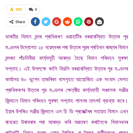
585
0
Share
ভাৰতীয় বিমান বন্দৰ প্ৰাধিকৰণ গুৱাহাটীৰ বৰঝাৰস্থিত উত্তৰ পূৱ
মণ্ডলৰ উদ্যোগত ২৫ নৱেম্বৰৰ পৰা উত্তৰ পূৱৰ প্ৰতিখন ৰাজ্যৰ বিমান
বন্দৰত পাঁচদিনীয়া কাৰ্য্যসূচী আৰম্ভ হৈছে বিমান পৰিবহন সুৰক্ষা
সপ্তাহ। এই উপলক্ষে কালি বিয়লি বৰঝাৰস্থিত উত্তৰ পূৱ মণ্ডলৰ
কাৰ্যালয় ড০ ভূপেন হাজৰিকা বাসগৃহত আয়োজিত এক সংবাদ মেলত
প্ৰাধিকৰণৰ উত্তৰ পূৱ মণ্ডলৰ ক্ষেত্ৰীয় কাৰ্য্যবাহী সঞ্চালক সঞ্জীৱ
জিন্দালে বিমান পৰিবহন সুৰক্ষা সপ্তাহ পালনৰ তাৎপৰ্য ব্যাখ্যা কৰে।
ইয়াৰ উপৰিও সঞ্জীৱ জিন্দালে এল চি ডি প্ৰজেক্টৰৰ সহায়ত বিমান এখন
ৰানৱেত উৰামৰাৰ পৰা আৰম্ভ কৰি অৱতৰণ কৰালৈকে বিমানখনৰ
পাইলটৈ বিমান বন্দৰৰ এয়াৰ ট্ৰফিক কণ্ট্ৰলৰ কৰ্মীসকলে পালন