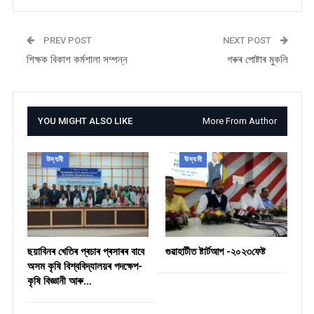
PREV POST
NEXT POST
শিক্ষক বিকাশ কৰ্মশালা সম্পন্ন
গৰুৰ পোষ্টাৰ মুকলি
YOU MIGHT ALSO LIKE
More From Author
উদ্যমী
উদ্যমী
ছয়াবিনৰ খেতিৰ প্ৰচাৰ প্ৰসাৰৰ বাবে
গুৱাহাটীত ষ্টাৰ্টআপ -২০২৩ফেষ্ট
অসম কৃষি বিশ্ববিদ্যালয়ৰ পদক্ষেপ-
কৃষি বিজ্ঞানী আৰু…