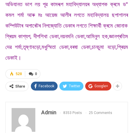
অভিযানত ভাগ লয় পূৱ কামৰূপ মহাবিদ্যালয়ৰ অধ্যাপক ক্ৰমে ড°
কমল শৰ্মা আৰু মঃ আয়েজ আলীৰ লগতে মহাবিদ্যালয় ছপাশালৰ
কম্পিউটাৰ অপাৰেটৰ নিপজ্যোতি ডেকাৰ লগতে শিক্ষাৰ্থী ক্ৰমে জোনাক
প্ৰিয়ম কাশ্যপ, দীপশিখা ডেকা,নয়নমনি ডেকা,আমিনুল হক,জ্ঞানপ্ৰতিম
দেৱ শৰ্মা,তৃষ্ণাবড়ো,মধুস্মিতা ডেকা,বৰষা ডেকা,চানচুমা বড়ো,প্ৰিয়ম
ডেকাই।
528
0
Facebook
Twitter
Google+
Share
Admin
8353 Posts
25 Comments