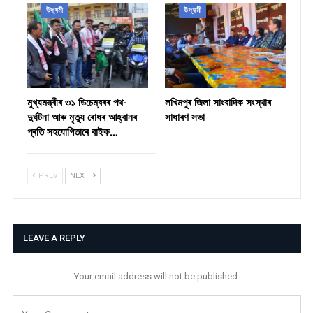
উদ্যমী
উদ্যমী
মুখ্যমন্ত্ৰীৰ ৩১ ডিচেম্বৰৰ পথ-
লখিমপুৰ জিলা সাংবাদিক সংস্থাৰ
দুৰ্ঘটনা আৰু মৃত্যু ৰোধৰ আহ্বানৰ
সাধাৰণ সভা
প্ৰতি সহযোগিতাৰে বাইক…
PREV
NEXT
LEAVE A REPLY
Your email address will not be published.