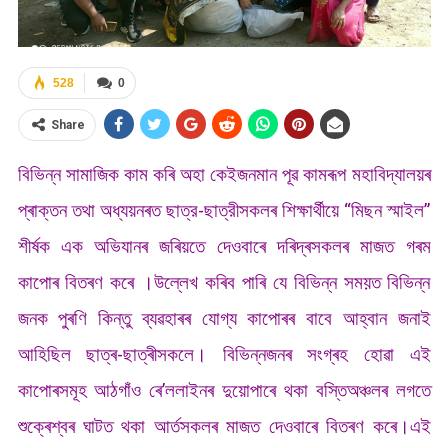
528
0
Share
বিভিন্ন সামাজিক কাম কৰি অহা কেইজনমান পূৱ কামৰূপ মহাবিদ্যালয়ৰ
প্ৰাক্তন তথা অধ্যয়নৰত ছাত্র-ছাত্রীসকলৰ শিক্ষাৰ্থীয়ে “মিছন স্মাইল”
শীৰ্ষক এক অভিযানৰ জৰিয়তে দেওবাৰে দৰিদ্ৰসকলৰ মাজত গৰম
কাপোৰ বিতৰণ কৰে ।উল্লেখ কৰিব পাৰি যে বিভিন্ন সময়ত বিভিন্ন
জনক পুৰণি কিন্তু ব্যৱহাৰৰ যোগ্য কাপোৰৰ বাবে আহ্বান জনাই
আহিছিল ছাত্ৰ-ছাত্ৰীসকলে। বিভিন্নজনৰ সংগ্ৰহ হোৱা এই
কাপোৰসমূহ আঠগাঁও ৰে’ললাইনৰ দুয়োপাৰে থকা বস্তিঅঞ্চলৰ লগতে
শুক্ৰেশ্বৰ ঘাটত থকা আৰ্তসকলৰ মাজত দেওবাৰে বিতৰণ কৰে।এই