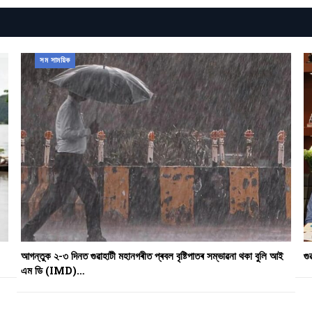
সম সাময়িক
আগন্তুক ২-৩ দিনত গুৱাহাটী মহানগৰীত প্ৰবল বৃষ্টিপাতৰ সম্ভাৱনা থকা বুলি আই
গু
এম ডি (IMD)…