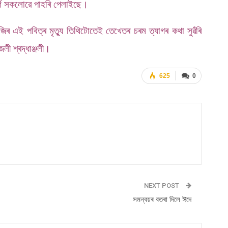
দৰ্শ সকলোৱে পাহৰি পেলাইছে।
িৰ এই পবিত্ৰ মৃত্যু তিথিটোতেই তেখেতৰ চৰম ত্যাগৰ কথা সুৱঁৰি
ী শ্ৰদ্ধাঞ্জলী।
625
0
NEXT POST
সমন্বয়ৰ বতৰা দিলে ঈদে