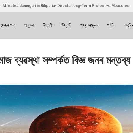
on Affected Jamuguri in Bihpuria- Directs Long-Term Protective Measures
 মেজৰ পৰা
অনুভৱ
উদ্যমী
উদ্যমী
খাদ্য সম্ভাৰ
পৰ্যটন
ফটোগ
াজ ব্যৱস্থা সম্পৰ্কত বিজ্ঞ জনৰ মন্তব্য