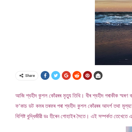
Share
আজি শ্বহীদ কুশল কোঁৱৰৰ মৃত্যু তিথি। বীৰ শ্বহীদ গৰাকীক স্মৰণ 
ফ’কাচ ডট কমৰ তৰফৰ পৰা শ্বহীদ কুশল কোঁৱৰৰ আদৰ্শ তথা মূল্যবো
বিশিষ্ট বুদ্ধিজীৱী ডঃ হীৰেন গোহাইৰ সৈতে। এই সম্পৰ্কত তেখেতে 