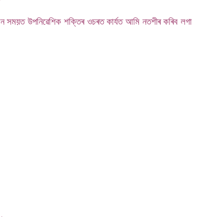
তমান সময়ত উপনিৱেশিক শক্তিৰ ওচৰত কাৰ্যত আমি নতশীৰ কৰিব লগা