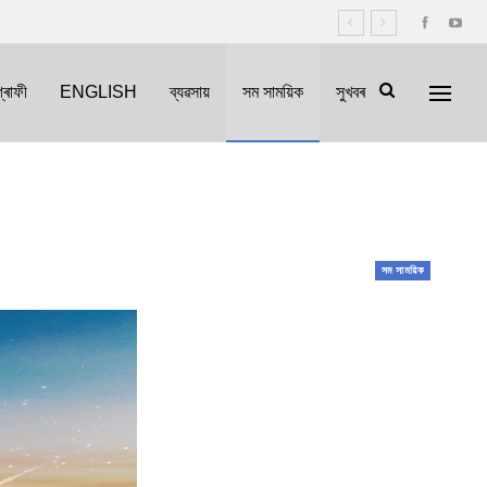
্ৰাফী
ENGLISH
ব্যৱসায়
সম সাময়িক
সুখবৰ
সম সাময়িক