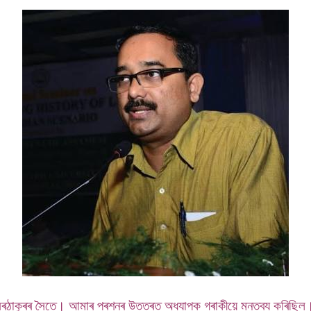
বৰঠাকুৰৰ সৈতে। আমাৰ প্ৰশ্নৰ উত্তৰত অধ্যাপক গৰাকীয়ে মন্তব্য কৰিছিল