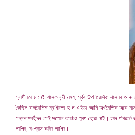
স্বাধীনতা মানেই শাসক বন্দী নহয়, পূৰ্বৰ উপনিৱেশিক শাসনৰ আ
কৈছিল ৰাজনৈতিক স্বাধীনতা হ’ল এতিয়া আমি অৰ্থনৈতিক আৰু সাম
সহস্ৰ শ্বহীদৰ সেই সপোন আজিও পুৰণ হোৱা নাই। তাৰ পৰিৱৰ্তে
লাগিব, সংগ্ৰাম কৰিব লাগিব।