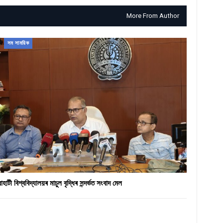
More From Author
সম সাময়িক
ৱাহাটী বিশ্ববিদ্যালয়ৰ মাচুল বৃদ্ধিৰ সন্দৰ্ভত সংবাদ মেল