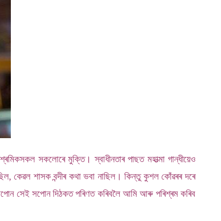
্ৰমিকসকল সকলোৰে মুক্তি। স্বাধীনতাৰ পাছত মহাত্মা গান্ধীয়েও
ল, কেৱল শাসক বন্দীৰ কথা ভবা নাছিল। কিন্তু কুশল কোঁৱৰৰ দৰে
যি সপোন সেই সপোন দিঠকত পৰিণত কৰিবলৈ আমি আৰু পৰিশ্ৰম কৰিব