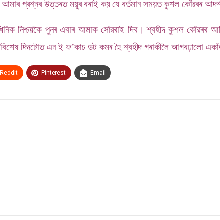
ে। আমাৰ প্ৰশ্নৰ উত্তৰত ময়ুৰ বৰাই কয় যে বৰ্তমান সময়ত কুশল কোঁৱৰৰ আ
য়খিনিক নিশ্চয়কৈ পুনৰ এবাৰ আমাক সোঁৱৰাই দিব। শ্বহীদ কুশল কোঁৱৰৰ আজ
বিশেষ দিনটোত এন ই ফ’কাচ ডট কমৰ হৈ শ্বহীদ গৰাকীলৈ আগবঢ়ালো একাঁজল
ReddIt
Pinterest
Email