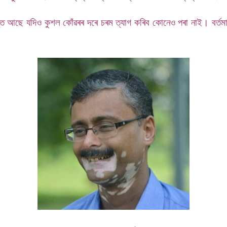
্যক্তি আছে যদিও কুশল কোঁৱৰৰ দৰে চৰম ত্যাগ কৰিব কোনেও পৰা নাই। বৰ্