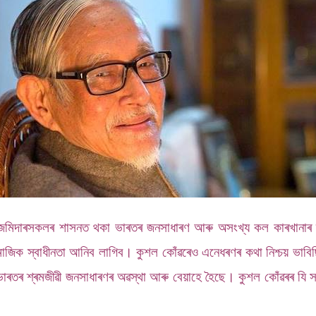
ৰু জমিদাৰসকলৰ শাসনত থকা ভাৰতৰ জনসাধাৰণ আৰু অসংখ্য কল কাৰখানাৰ শ
াজিক স্বাধীনতা আনিব লাগিব। কুশল কোঁৱৰেও এনেধৰণৰ কথা নিশ্চয় ভাবিছি
 ভাৰতৰ শ্ৰমজীৱী জনসাধাৰণৰ অৱস্থা আৰু বেয়াহে হৈছে। কুশল কোঁৱৰৰ 