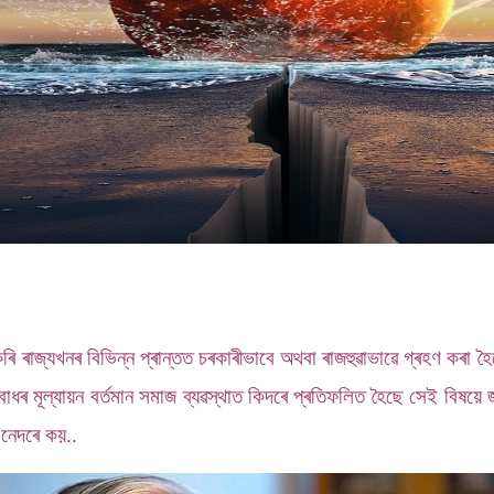
কৰি ৰাজ্যখনৰ বিভিন্ন প্ৰান্তত চৰকাৰীভাবে অথবা ৰাজহুৱাভাৱে গ্ৰহণ কৰা 
ধৰ মূল্যায়ন বৰ্তমান সমাজ ব্যৱস্থাত কিদৰে প্ৰতিফলিত হৈছে সেই বিষয়ে
এনেদৰে কয়..