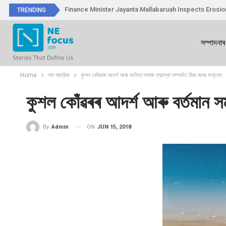
Finance Minister Jayanta Mallabaruah Inspects Erosi
TRENDING
সম্পাদনাৰ
Home
সম সাময়িক
কুশল কোঁৱৰৰ আদৰ্শ আৰু বৰ্তমান সমাজ ব্যৱস্থা সম্পৰ্কত বিজ্ঞ জনৰ মন্তব্য
কুশল কোঁৱৰৰ আদৰ্শ আৰু বৰ্তমান সম
ON
JUN 15, 2018
By
Admin